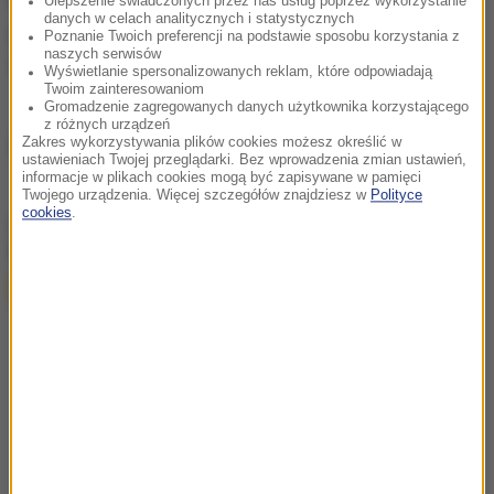
Ulepszenie świadczonych przez nas usług poprzez wykorzystanie
danych w celach analitycznych i statystycznych
projekt znalazł się w lasce marszałkowskiej
-
Poznanie Twoich preferencji na podstawie sposobu korzystania z
naszych serwisów
zapewnił.
Wyświetlanie spersonalizowanych reklam, które odpowiadają
Twoim zainteresowaniom
Gromadzenie zagregowanych danych użytkownika korzystającego
z różnych urządzeń
Zakres wykorzystywania plików cookies możesz określić w
Źródło: RMF FM
ustawieniach Twojej przeglądarki. Bez wprowadzenia zmian ustawień,
informacje w plikach cookies mogą być zapisywane w pamięci
Twojego urządzenia. Więcej szczegółów znajdziesz w
Polityce
cookies
.
chcesz widzieć więcej artykułów od RMF24?
dodaj w
Google