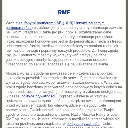
Wraz z
zaufanymi partnerami IAB (1019)
i
innymi zaufanymi
partnerami (489)
przechowujemy i/lub odczytujemy informacje zawarte
na Twoim urządzeniu, takie jak pliki cookie, przetwarzamy dane
osobowe, takie jak unikalne identyfikatory, informacje przesyłane
przez urządzenia końcowe niezbędne do personalizacji reklam i treści,
udostępnienie funkcji mediów społecznościowych pomiaru ruchu jak
również dla rozwoju i poprawny naszych produktów. Za Twoją zgodą
my, jak i partnerzy możemy wykorzystywać precyzyjne dane
geolokalizacyjne i identyfikację poprzez skanowanie urządzeń.
Przechodząc do serwisu zgadzasz się na wskazane działania.
Możesz wyrazić zgodę na powyższe cele przetwarzania poprzez
kliknięcie w przycisk "przechodzę do serwisu", możesz również nie
wyrażać zgody poprzez wybór ustawień zaawansowanych. W sytuacji
braku zgody będziemy przetwarzać dane osobowe w innych celach na
innych podstawach prawnych (informacje w tym zakresie dostępne są
w naszej
polityce prywatności
). Poprzez kliknięcie w przycisk
Uważaliśmy, że na tamte czasy podniesienie wieku i
"ustawienia zaawansowane" możesz zarządzać swoimi preferencjami
przed wyrażeniem zgody lub odmową udzielenia zgody. Cele
tak naprawdę wydłużenie zbierania kapitału dla osób,
przetwarzania Twoich danych bez konieczności uzyskania Twojej
zgody w oparciu o uzasadniony interes Radio Muzyka Fakty Grupa
które będą później na emeryturze, było dobre
- mówił
RMF sp. z o.o. sp. k. oraz informacje o możliwości sprzeciwienia się
takiemu przetwarzaniu znajdziesz w
polityce prywatności
. Cele
w Porannej rozmowie w RMF FM poseł Koalicji