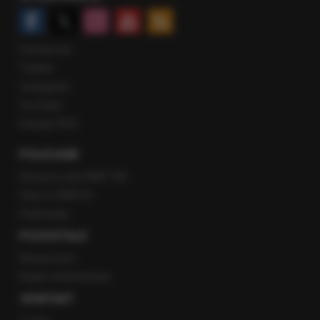
Facebook
Twitter
Instagram
YouTube
Kanały RSS
POLECANE
Gorąca Linia RMF FM
Staż w RMF24
Patronaty
POZOSTAŁE
Newsroom
Radio internetowe
KONTAKT