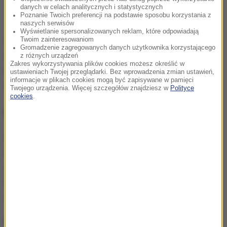
danych w celach analitycznych i statystycznych
Poznanie Twoich preferencji na podstawie sposobu korzystania z
naszych serwisów
Wyświetlanie spersonalizowanych reklam, które odpowiadają
Z graficznej rezerwacji miejsc pasażerowie mogą
Twoim zainteresowaniom
Gromadzenie zagregowanych danych użytkownika korzystającego
skorzystać podczas zakupu biletów na stronie
z różnych urządzeń
Zakres wykorzystywania plików cookies możesz określić w
internetowej przewoźnika lub kupując bilety poprzez
ustawieniach Twojej przeglądarki. Bez wprowadzenia zmian ustawień,
informacje w plikach cookies mogą być zapisywane w pamięci
aplikację mobilną PKP Intercity.
Twojego urządzenia. Więcej szczegółów znajdziesz w
Polityce
cookies
.
Obowiązuje nowy rozkład
Od niedzieli 10 grudnia, wraz z wejściem w życie
nowego rozkładu jazdy na kolei, PKP Intercity
uruchamia dziennie średnio 417 pociągów,
natomiast w sezonie wakacyjnym kursować mają
454 pociągi.
PKP Intercity oferuje podróże czterema kategoriami