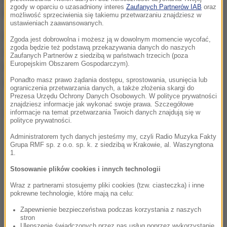
zgody w oparciu o uzasadniony interes
Zaufanych Partnerów IAB
oraz
Intercity była dostępna w niemal 100 pociągach.
możliwość sprzeciwienia się takiemu przetwarzaniu znajdziesz w
ustawieniach zaawansowanych.
Graficzna rezerwacja miejsc to funkcjonalność
Zgoda jest dobrowolna i możesz ją w dowolnym momencie wycofać,
zgoda będzie też podstawą przekazywania danych do naszych
znana podróżnym m.in. z linii lotniczych.
Pozwala
Zaufanych Partnerów z siedzibą w państwach trzecich (poza
Europejskim Obszarem Gospodarczym).
wybrać konkretne miejsce w wagonie czy
Ponadto masz prawo żądania dostępu, sprostowania, usunięcia lub
sprawdzić frekwencję w danym pociągu.
ograniczenia przetwarzania danych, a także złożenia skargi do
Prezesa Urzędu Ochrony Danych Osobowych. W polityce prywatności
znajdziesz informacje jak wykonać swoje prawa. Szczegółowe
Dalsza część artykułu pod materiałem video:
informacje na temat przetwarzania Twoich danych znajdują się w
polityce prywatności.
Administratorem tych danych jesteśmy my, czyli Radio Muzyka Fakty
Grupa RMF sp. z o.o. sp. k. z siedzibą w Krakowie, al. Waszyngtona
1.
Stosowanie plików cookies i innych technologii
Wraz z partnerami stosujemy pliki cookies (tzw. ciasteczka) i inne
pokrewne technologie, które mają na celu:
Zapewnienie bezpieczeństwa podczas korzystania z naszych
stron
Ulepszenie świadczonych przez nas usług poprzez wykorzystanie