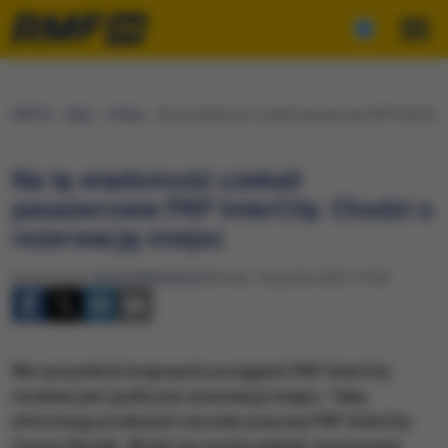
RMF24
Fakty
Polska
Na tę wiadomość czekali pasażerowie PKP InterCity.
Na tę wiadomość czekali
pasażerowie PKP InterCity. Chodzi o
rezerwację miejsc
Opracowanie:
Nicole Makarewicz
Wtorek, 19 grudnia 2023 (15:56)
We wszystkich krajowych pociągach PKP InterCity
możliwa jest graficzna rezerwacja miejsc. Taką
informację przekazał rzecznik prasowy PKP InterCity
Cezary Nowak. Wciąż nie można jednak rezerwować