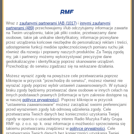
Zdjęcie ilustracyjne
Zakończyliśmy proces wprowadzania graficznej
Wraz z
zaufanymi partnerami IAB (1017)
i
innymi zaufanymi
rezerwacji miejsc. Jest ona dostępna we wszystkich
partnerami (489)
przechowujemy i/lub odczytujemy informacje zawarte
pociągach krajowych
- powiedział Nowak.
na Twoim urządzeniu, takie jak pliki cookie, przetwarzamy dane
osobowe, takie jak unikalne identyfikatory, informacje przesyłane
przez urządzenia końcowe niezbędne do personalizacji reklam i treści,
PKP Intercity wprowadziło pilotażowo graficzną
udostępnienie funkcji mediów społecznościowych pomiaru ruchu jak
również dla rozwoju i poprawny naszych produktów. Za Twoją zgodą
rezerwację miejsc w wybranych składach
my, jak i partnerzy możemy wykorzystywać precyzyjne dane
geolokalizacyjne i identyfikację poprzez skanowanie urządzeń.
wagonowych w lutym tego roku. Wcześniej
Przechodząc do serwisu zgadzasz się na wskazane działania.
rozwiązanie to było dostępne wyłącznie w
Możesz wyrazić zgodę na powyższe cele przetwarzania poprzez
kliknięcie w przycisk "przechodzę do serwisu", możesz również nie
elektrycznych zespołach trakcyjnych, czyli m.in. w
wyrażać zgody poprzez wybór ustawień zaawansowanych. W sytuacji
braku zgody będziemy przetwarzać dane osobowe w innych celach na
pociągach Pendolino, FLIRT, czy Dart.
innych podstawach prawnych (informacje w tym zakresie dostępne są
w naszej
polityce prywatności
). Poprzez kliknięcie w przycisk
"ustawienia zaawansowane" możesz zarządzać swoimi preferencjami
Przewoźnik systematycznie rozszerzał tę
przed wyrażeniem zgody lub odmową udzielenia zgody. Cele
funkcjonalność o kolejne pociągi.
W czerwcu tego
przetwarzania Twoich danych bez konieczności uzyskania Twojej
zgody w oparciu o uzasadniony interes Radio Muzyka Fakty Grupa
roku, wraz z wprowadzeniem wakacyjnego
RMF sp. z o.o. sp. k. oraz informacje o możliwości sprzeciwienia się
takiemu przetwarzaniu znajdziesz w
polityce prywatności
. Cele
rozkładu jazdy, graficzna rezerwacja biletów PKP
przetwarzania Twoich danych bez konieczności uzyskania Twojej