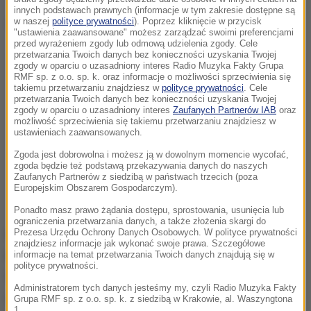
innych podstawach prawnych (informacje w tym zakresie dostępne są
Dalsza część artykułu pod materiałem video:
w naszej
polityce prywatności
). Poprzez kliknięcie w przycisk
"ustawienia zaawansowane" możesz zarządzać swoimi preferencjami
przed wyrażeniem zgody lub odmową udzielenia zgody. Cele
przetwarzania Twoich danych bez konieczności uzyskania Twojej
zgody w oparciu o uzasadniony interes Radio Muzyka Fakty Grupa
RMF sp. z o.o. sp. k. oraz informacje o możliwości sprzeciwienia się
takiemu przetwarzaniu znajdziesz w
polityce prywatności
. Cele
przetwarzania Twoich danych bez konieczności uzyskania Twojej
zgody w oparciu o uzasadniony interes
Zaufanych Partnerów IAB
oraz
możliwość sprzeciwienia się takiemu przetwarzaniu znajdziesz w
ustawieniach zaawansowanych.
Zgoda jest dobrowolna i możesz ją w dowolnym momencie wycofać,
zgoda będzie też podstawą przekazywania danych do naszych
Zaufanych Partnerów z siedzibą w państwach trzecich (poza
Europejskim Obszarem Gospodarczym).
Ponadto masz prawo żądania dostępu, sprostowania, usunięcia lub
ograniczenia przetwarzania danych, a także złożenia skargi do
Prezesa Urzędu Ochrony Danych Osobowych. W polityce prywatności
Po powrocie ze studiów w Krakowie i Padwie Mikołaj
znajdziesz informacje jak wykonać swoje prawa. Szczegółowe
Kopernik
osiadł na Warmii
. Jego wuj Łukasz
informacje na temat przetwarzania Twoich danych znajdują się w
polityce prywatności.
Watzenrode był tam biskupem, a Kopernika uczynił
Administratorem tych danych jesteśmy my, czyli Radio Muzyka Fakty
członkiem fromborskiej kapituły katedralnej.
Grupa RMF sp. z o.o. sp. k. z siedzibą w Krakowie, al. Waszyngtona
1.