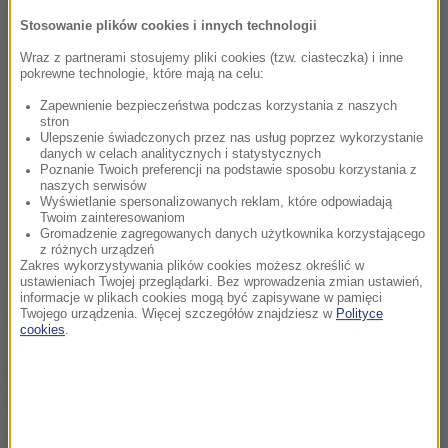
Stosowanie plików cookies i innych technologii
Wraz z partnerami stosujemy pliki cookies (tzw. ciasteczka) i inne
pokrewne technologie, które mają na celu:
Zapewnienie bezpieczeństwa podczas korzystania z naszych
stron
Ulepszenie świadczonych przez nas usług poprzez wykorzystanie
danych w celach analitycznych i statystycznych
Poznanie Twoich preferencji na podstawie sposobu korzystania z
naszych serwisów
Wyświetlanie spersonalizowanych reklam, które odpowiadają
Twoim zainteresowaniom
Gromadzenie zagregowanych danych użytkownika korzystającego
z różnych urządzeń
Zakres wykorzystywania plików cookies możesz określić w
ustawieniach Twojej przeglądarki. Bez wprowadzenia zmian ustawień,
informacje w plikach cookies mogą być zapisywane w pamięci
Twojego urządzenia. Więcej szczegółów znajdziesz w
Polityce
"Zakaz wyprzedzania nieracjonalny"
cookies
.
Przeciwni pomysłowi resortu infrastruktury są
transportowcy.
Niektórzy chcieliby w ogóle
wyeliminować TIR-y. To niemożliwe
- mówi RMF FM