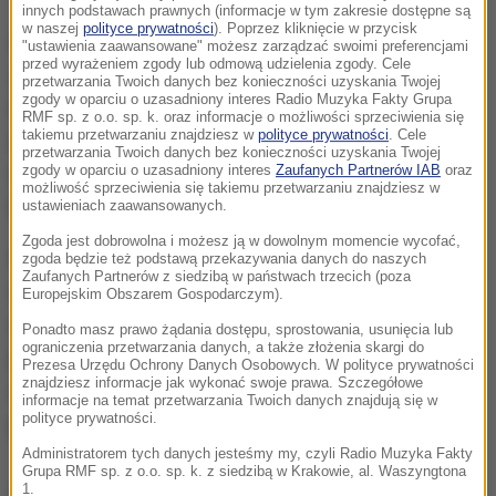
innych podstawach prawnych (informacje w tym zakresie dostępne są
w naszej
polityce prywatności
). Poprzez kliknięcie w przycisk
Mam nadzieję, że szybko uda się doprowadzić do
"ustawienia zaawansowane" możesz zarządzać swoimi preferencjami
przed wyrażeniem zgody lub odmową udzielenia zgody. Cele
zmiany przepisów
- zapowiada minister Andrzej
przetwarzania Twoich danych bez konieczności uzyskania Twojej
zgody w oparciu o uzasadniony interes Radio Muzyka Fakty Grupa
Adamczyk. I jak dodaje, szczególnie chodzi o
RMF sp. z o.o. sp. k. oraz informacje o możliwości sprzeciwienia się
takiemu przetwarzaniu znajdziesz w
polityce prywatności
. Cele
użytkowników autostrad i dróg ekspresowych w
przetwarzania Twoich danych bez konieczności uzyskania Twojej
zgody w oparciu o uzasadniony interes
Zaufanych Partnerów IAB
oraz
małych samochodach, najbardziej narażonych na
możliwość sprzeciwienia się takiemu przetwarzaniu znajdziesz w
kolizje i wypadki drogowe.
ustawieniach zaawansowanych.
Zgoda jest dobrowolna i możesz ją w dowolnym momencie wycofać,
W Niemczech za wyprzedzenia dłuższe niż 45
zgoda będzie też podstawą przekazywania danych do naszych
Zaufanych Partnerów z siedzibą w państwach trzecich (poza
sekund grozi mandat w wysokości stu euro. W Belgii
Europejskim Obszarem Gospodarczym).
samochody ciężarowe nie mogą wyprzedzać
Ponadto masz prawo żądania dostępu, sprostowania, usunięcia lub
ograniczenia przetwarzania danych, a także złożenia skargi do
podczas opadów, w Austrii pojazdy o masie
Prezesa Urzędu Ochrony Danych Osobowych. W polityce prywatności
znajdziesz informacje jak wykonać swoje prawa. Szczegółowe
większej niż 7,5 tony nie mogą jeździć lewym
informacje na temat przetwarzania Twoich danych znajdują się w
polityce prywatności.
pasem.
Administratorem tych danych jesteśmy my, czyli Radio Muzyka Fakty
Grupa RMF sp. z o.o. sp. k. z siedzibą w Krakowie, al. Waszyngtona
Dalsza część artykułu pod materiałem video:
1.