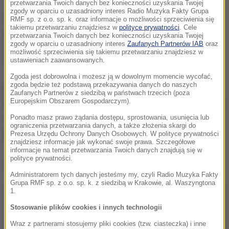
przetwarzania Twoich danych bez konieczności uzyskania Twojej
zgody w oparciu o uzasadniony interes Radio Muzyka Fakty Grupa
W szpitala po wczorajszym karambolu pozostaje
RMF sp. z o.o. sp. k. oraz informacje o możliwości sprzeciwienia się
takiemu przetwarzaniu znajdziesz w
polityce prywatności
. Cele
jeszcze co najmniej 11 osób. Ci pacjenci zostali na
przetwarzania Twoich danych bez konieczności uzyskania Twojej
zgody w oparciu o uzasadniony interes
Zaufanych Partnerów IAB
oraz
oddziałach w szpitalach w: Łodzi, Piotrkowie
możliwość sprzeciwienia się takiemu przetwarzaniu znajdziesz w
ustawieniach zaawansowanych.
Trybunalskim i Tomaszowie Mazowieckim.
Zgoda jest dobrowolna i możesz ją w dowolnym momencie wycofać,
zgoda będzie też podstawą przekazywania danych do naszych
Kobieta i mężczyzna, którzy są na oddziale
Zaufanych Partnerów z siedzibą w państwach trzecich (poza
intensywnej terapii szpitala im. Kopernika w Łodzi są
Europejskim Obszarem Gospodarczym).
w stanie ciężkim. Operowani byli do późnych godzin
Ponadto masz prawo żądania dostępu, sprostowania, usunięcia lub
ograniczenia przetwarzania danych, a także złożenia skargi do
popołudniowych.
Prezesa Urzędu Ochrony Danych Osobowych. W polityce prywatności
znajdziesz informacje jak wykonać swoje prawa. Szczegółowe
informacje na temat przetwarzania Twoich danych znajdują się w
polityce prywatności.
Dalsza część artykułu pod materiałem video:
Administratorem tych danych jesteśmy my, czyli Radio Muzyka Fakty
Grupa RMF sp. z o.o. sp. k. z siedzibą w Krakowie, al. Waszyngtona
1.
Stosowanie plików cookies i innych technologii
Wraz z partnerami stosujemy pliki cookies (tzw. ciasteczka) i inne