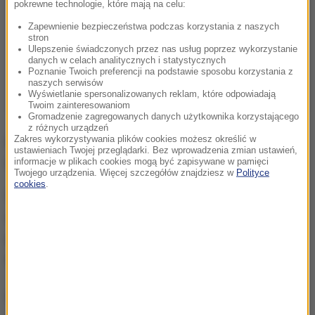
pokrewne technologie, które mają na celu:
Zapewnienie bezpieczeństwa podczas korzystania z naszych
stron
Ulepszenie świadczonych przez nas usług poprzez wykorzystanie
danych w celach analitycznych i statystycznych
Poznanie Twoich preferencji na podstawie sposobu korzystania z
naszych serwisów
Wyświetlanie spersonalizowanych reklam, które odpowiadają
Twoim zainteresowaniom
Gromadzenie zagregowanych danych użytkownika korzystającego
z różnych urządzeń
Zakres wykorzystywania plików cookies możesz określić w
Poprawił się natomiast stan mężczyzny z OIOM-u;
ustawieniach Twojej przeglądarki. Bez wprowadzenia zmian ustawień,
ten pacjent już jest na specjalistycznym oddziale.
informacje w plikach cookies mogą być zapisywane w pamięci
Twojego urządzenia. Więcej szczegółów znajdziesz w
Polityce
cookies
.
W piotrkowskim szpitalu pomocy medycznej
udzielono 24 osobom, a dziś zostało 7
poszkodowanych, którzy są stabilni i przebywają na
intensywnej terapii, ortopedii oraz chirurgii.
W placówce w Tomaszowie Mazowieckim został