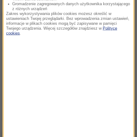
3-5 czerwca.
Gromadzenie zagregowanych danych użytkownika korzystającego
z różnych urządzeń
Zakres wykorzystywania plików cookies możesz określić w
Maturzyści rok szkolny zakończą 26 kwietnia.
ustawieniach Twojej przeglądarki. Bez wprowadzenia zmian ustawień,
informacje w plikach cookies mogą być zapisywane w pamięci
Twojego urządzenia. Więcej szczegółów znajdziesz w
Polityce
Dalsza część artykułu pod materiałem video:
cookies
.
Egzaminy maturalne
rozpoczną się 6 maja. Sesja