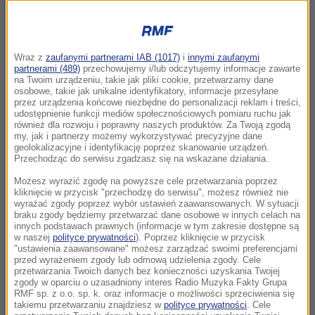
domu Kiszczaków.
Wszystkie będą
Wraz z
zaufanymi partnerami IAB (1017)
i
innymi zaufanymi
poddane
partnerami (489)
przechowujemy i/lub odczytujemy informacje zawarte
na Twoim urządzeniu, takie jak pliki cookie, przetwarzamy dane
badaniom,
osobowe, takie jak unikalne identyfikatory, informacje przesyłane
przez urządzenia końcowe niezbędne do personalizacji reklam i treści,
weryfikacji i
udostępnienie funkcji mediów społecznościowych pomiaru ruchu jak
również dla rozwoju i poprawny naszych produktów. Za Twoją zgodą
ekspertyzie
my, jak i partnerzy możemy wykorzystywać precyzyjne dane
geolokalizacyjne i identyfikację poprzez skanowanie urządzeń.
grafologicznej -
Przechodząc do serwisu zgadzasz się na wskazane działania.
tłumaczy szef IPN
Możesz wyrazić zgodę na powyższe cele przetwarzania poprzez
Łukasz Kamiński.
kliknięcie w przycisk "przechodzę do serwisu", możesz również nie
wyrażać zgody poprzez wybór ustawień zaawansowanych. W sytuacji
Według IPN
braku zgody będziemy przetwarzać dane osobowe w innych celach na
innych podstawach prawnych (informacje w tym zakresie dostępne są
zabezpieczone
w naszej
polityce prywatności
). Poprzez kliknięcie w przycisk
"ustawienia zaawansowane" możesz zarządzać swoimi preferencjami
akta są w dobrym
przed wyrażeniem zgody lub odmową udzielenia zgody. Cele
przetwarzania Twoich danych bez konieczności uzyskania Twojej
stanie. Niemniej w
zgody w oparciu o uzasadniony interes Radio Muzyka Fakty Grupa
RMF sp. z o.o. sp. k. oraz informacje o możliwości sprzeciwienia się
najbliższych
takiemu przetwarzaniu znajdziesz w
polityce prywatności
. Cele