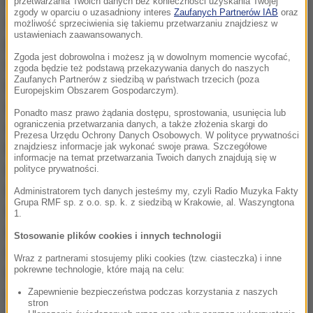
dziecko, które np. do tej pory było spokojne i radosne,
przetwarzania Twoich danych bez konieczności uzyskania Twojej
zgody w oparciu o uzasadniony interes
Zaufanych Partnerów IAB
oraz
zaczyna być smutne, płaczliwe albo bardziej
możliwość sprzeciwienia się takiemu przetwarzaniu znajdziesz w
ustawieniach zaawansowanych.
pobudzone czy agresywne. To wszystko powinno
Zgoda jest dobrowolna i możesz ją w dowolnym momencie wycofać,
wzbudzić naszą czujność, ale powodem do wizyty
zgoda będzie też podstawą przekazywania danych do naszych
Zaufanych Partnerów z siedzibą w państwach trzecich (poza
mogą być też zmiany fizjologiczne, związane ze
Europejskim Obszarem Gospodarczym).
snem czy apetytem. Mogą to być zarówno problemy
Ponadto masz prawo żądania dostępu, sprostowania, usunięcia lub
ograniczenia przetwarzania danych, a także złożenia skargi do
z zasypianiem, jak i trudności ze wstawaniem oraz
Prezesa Urzędu Ochrony Danych Osobowych. W polityce prywatności
brak energii, wycofywanie się, porzucanie
znajdziesz informacje jak wykonać swoje prawa. Szczegółowe
informacje na temat przetwarzania Twoich danych znajdują się w
aktywności, które do tej pory sprawiały dziecku
polityce prywatności.
radość. Jeśli dziecko, które wcześniej było aktywne
Administratorem tych danych jesteśmy my, czyli Radio Muzyka Fakty
Grupa RMF sp. z o.o. sp. k. z siedzibą w Krakowie, al. Waszyngtona
społecznie i miało duży krąg znajomych i wiele
1.
zainteresowań, zaczyna więcej czasu spędzać w
Stosowanie plików cookies i innych technologii
domu z telefonem, to może oznaczać, że ucieka w
Wraz z partnerami stosujemy pliki cookies (tzw. ciasteczka) i inne
pokrewne technologie, które mają na celu:
ten sposób przed problemami, z którymi zmaga się
Zapewnienie bezpieczeństwa podczas korzystania z naszych
w świecie rzeczywistym. Kolejnym oczywistym dla
stron