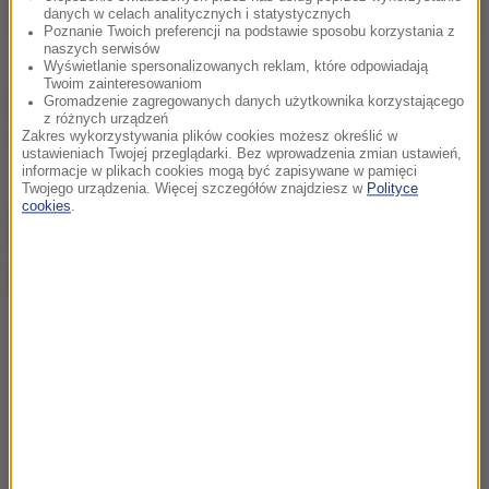
danych w celach analitycznych i statystycznych
Poznanie Twoich preferencji na podstawie sposobu korzystania z
naszych serwisów
Wyświetlanie spersonalizowanych reklam, które odpowiadają
Twoim zainteresowaniom
Źródło: RMF FM
Gromadzenie zagregowanych danych użytkownika korzystającego
z różnych urządzeń
Zakres wykorzystywania plików cookies możesz określić w
Warszawa
Tagi:
ustawieniach Twojej przeglądarki. Bez wprowadzenia zmian ustawień,
informacje w plikach cookies mogą być zapisywane w pamięci
Twojego urządzenia. Więcej szczegółów znajdziesz w
Polityce
cookies
.
chcesz widzieć więcej artykułów od RMF24?
dodaj w
Google