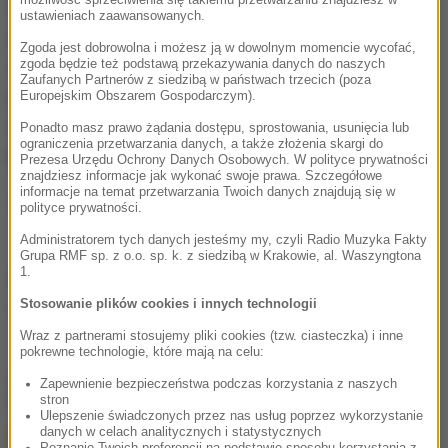
administracji rządowej właściwym w sprawach
ustawieniach zaawansowanych.
ochrony zewnętrznego bezpieczeństwa państwa i
Zgoda jest dobrowolna i możesz ją w dowolnym momencie wycofać,
zgoda będzie też podstawą przekazywania danych do naszych
obsługującym Szefa Agencji Wywiadu. Agencja
Zaufanych Partnerów z siedzibą w państwach trzecich (poza
działa zgodnie z jego zarządzeniami, decyzjami,
Europejskim Obszarem Gospodarczym).
rozkazami, wytycznymi i poleceniami oraz pod jego
Ponadto masz prawo żądania dostępu, sprostowania, usunięcia lub
ograniczenia przetwarzania danych, a także złożenia skargi do
bezpośrednim kierownictwem.
Prezesa Urzędu Ochrony Danych Osobowych. W polityce prywatności
znajdziesz informacje jak wykonać swoje prawa. Szczegółowe
informacje na temat przetwarzania Twoich danych znajdują się w
(mn)
polityce prywatności.
Administratorem tych danych jesteśmy my, czyli Radio Muzyka Fakty
Grupa RMF sp. z o.o. sp. k. z siedzibą w Krakowie, al. Waszyngtona
1.
Źródło: TVN24
Stosowanie plików cookies i innych technologii
Agencja Wywiadu
Tagi:
Wraz z partnerami stosujemy pliki cookies (tzw. ciasteczka) i inne
pokrewne technologie, które mają na celu:
chcesz widzieć więcej artykułów od RMF24?
dodaj w
Zapewnienie bezpieczeństwa podczas korzystania z naszych
Google
stron
Ulepszenie świadczonych przez nas usług poprzez wykorzystanie
danych w celach analitycznych i statystycznych
Poznanie Twoich preferencji na podstawie sposobu korzystania z