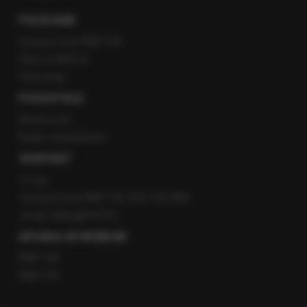
POLECANE
Gorąca Linia RMF FM
Staż w RMF24
Patronaty
POZOSTAŁE
Newsroom
Radio internetowe
KONTAKT
O nas
Gorąca Linia RMF FM: 600 700 800
email: fakty@rmf.fm
APLIKACJE MOBILNE
RMF FM
RMF ON