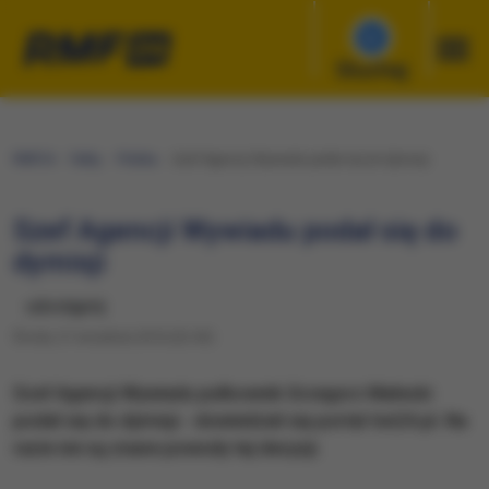
Słuchaj
RMF24
Fakty
Polska
Szef Agencji Wywiadu podał się do dymisji
Szef Agencji Wywiadu podał się do
dymisji
udostępnij
Środa, 21 września 2016 (22:43)
Szef Agencji Wywiadu pułkownik Grzegorz Małecki
podał się do dymisji - dowiedział się portal tvn24.pl. Na
razie nie są znane powody tej decyzji.