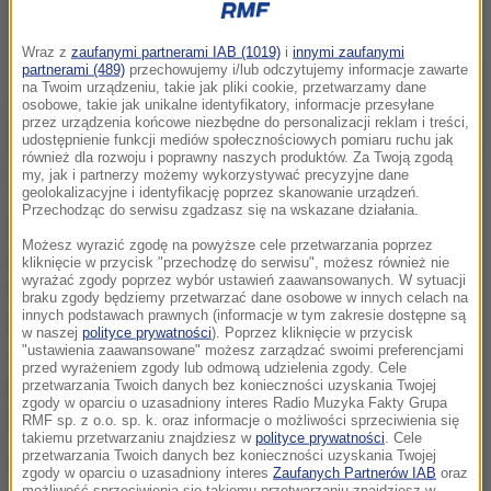
Wraz z
zaufanymi partnerami IAB (1019)
i
innymi zaufanymi
partnerami (489)
przechowujemy i/lub odczytujemy informacje zawarte
na Twoim urządzeniu, takie jak pliki cookie, przetwarzamy dane
osobowe, takie jak unikalne identyfikatory, informacje przesyłane
przez urządzenia końcowe niezbędne do personalizacji reklam i treści,
udostępnienie funkcji mediów społecznościowych pomiaru ruchu jak
również dla rozwoju i poprawny naszych produktów. Za Twoją zgodą
my, jak i partnerzy możemy wykorzystywać precyzyjne dane
Jak czytamy na stronie internetowej Agencji
geolokalizacyjne i identyfikację poprzez skanowanie urządzeń.
Przechodząc do serwisu zgadzasz się na wskazane działania.
Wywiadu, pułkownik Grzegorz Małecki to
"
ekspert w
Możesz wyrazić zgodę na powyższe cele przetwarzania poprzez
dziedzinie bezpieczeństwa państwa z wieloletnim
kliknięcie w przycisk "przechodzę do serwisu", możesz również nie
wyrażać zgody poprzez wybór ustawień zaawansowanych. W sytuacji
doświadczeniem w zarządzaniu jednostkami
braku zgody będziemy przetwarzać dane osobowe w innych celach na
innych podstawach prawnych (informacje w tym zakresie dostępne są
organizacyjnymi i zespołami ludzkimi w cywilnych
w naszej
polityce prywatności
). Poprzez kliknięcie w przycisk
służbach specjalnych RP". Od 19 listopada 2015 r.
"ustawienia zaawansowane" możesz zarządzać swoimi preferencjami
przed wyrażeniem zgody lub odmową udzielenia zgody. Cele
pełnił funkcję P.O. szefa AW, a 3 miesiące później
przetwarzania Twoich danych bez konieczności uzyskania Twojej
zgody w oparciu o uzasadniony interes Radio Muzyka Fakty Grupa
został szefem Agencji.
RMF sp. z o.o. sp. k. oraz informacje o możliwości sprzeciwienia się
takiemu przetwarzaniu znajdziesz w
polityce prywatności
. Cele
przetwarzania Twoich danych bez konieczności uzyskania Twojej
Agencja Wywiadu jest urzędem
zgody w oparciu o uzasadniony interes
Zaufanych Partnerów IAB
oraz
możliwość sprzeciwienia się takiemu przetwarzaniu znajdziesz w