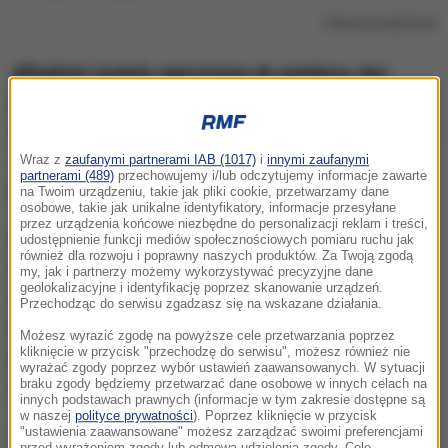
Zdjęcie poglądowe
Młodzież została zaproszona do autokaru, bez
jakichkolwiek uzgodnień, bez zgód rodziców i
wywieziona pod hasłem wycieczki na wiec wyborczy
- powiedziała ministra Barbara Nowacka podczas
Wraz z
zaufanymi partnerami IAB (1017)
i
innymi zaufanymi
partnerami (489)
przechowujemy i/lub odczytujemy informacje zawarte
konferencji w siedzibie MEN.
na Twoim urządzeniu, takie jak pliki cookie, przetwarzamy dane
osobowe, takie jak unikalne identyfikatory, informacje przesyłane
przez urządzenia końcowe niezbędne do personalizacji reklam i treści,
Wydarzenie polityczne
odbyło się 28 maja w
udostępnienie funkcji mediów społecznościowych pomiaru ruchu jak
również dla rozwoju i poprawny naszych produktów. Za Twoją zgodą
Ciechanowcu. Brali w nim udział była premier
Beata
my, jak i partnerzy możemy wykorzystywać precyzyjne dane
geolokalizacyjne i identyfikację poprzez skanowanie urządzeń.
Szydło
, były wicepremier w rządzie Mateusza
Przechodząc do serwisu zgadzasz się na wskazane działania.
Morawieckiego,
Jacek Sasin
, a także
trzech
Możesz wyrazić zgodę na powyższe cele przetwarzania poprzez
kliknięcie w przycisk "przechodzę do serwisu", możesz również nie
kandydatów do Parlamentu Europejskiego w
wyrażać zgody poprzez wybór ustawień zaawansowanych. W sytuacji
braku zgody będziemy przetwarzać dane osobowe w innych celach na
okręgu nr 3
.
innych podstawach prawnych (informacje w tym zakresie dostępne są
w naszej
polityce prywatności
). Poprzez kliknięcie w przycisk
Dzieci zostały z perspektywy rodziców, którzy
"ustawienia zaawansowane" możesz zarządzać swoimi preferencjami