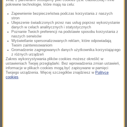
Wraz z partnerami stosujemy pliki cookies (tzw. ciasteczka) i inne
pokrewne technologie, które mają na celu:
Zapewnienie bezpieczeństwa podczas korzystania z naszych
stron
Ulepszenie świadczonych przez nas usług poprzez wykorzystanie
danych w celach analitycznych i statystycznych
Dzieci użyte były też w treści wystąpień.
Pan Wąsik,
Poznanie Twoich preferencji na podstawie sposobu korzystania z
ten, który powinien być w więzieniu, gdyby nie
naszych serwisów
Wyświetlanie spersonalizowanych reklam, które odpowiadają
ułaskawienie prezydenta, opowiadał o biedzie, która
Twoim zainteresowaniom
Gromadzenie zagregowanych danych użytkownika korzystającego
ma twarz dziecka
- poinformowała Barbara
z różnych urządzeń
Zakres wykorzystywania plików cookies możesz określić w
Nowacka.
ustawieniach Twojej przeglądarki. Bez wprowadzenia zmian ustawień,
informacje w plikach cookies mogą być zapisywane w pamięci
Twojego urządzenia. Więcej szczegółów znajdziesz w
Polityce
cookies
.