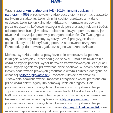
Wraz z
zaufanymi partnerami IAB (1019)
i
innymi zaufanymi
partnerami (489)
przechowujemy i/lub odczytujemy informacje zawarte
na Twoim urządzeniu, takie jak pliki cookie, przetwarzamy dane
osobowe, takie jak unikalne identyfikatory, informacje przesyłane
przez urządzenia końcowe niezbędne do personalizacji reklam i treści,
udostępnienie funkcji mediów społecznościowych pomiaru ruchu jak
również dla rozwoju i poprawny naszych produktów. Za Twoją zgodą
my, jak i partnerzy możemy wykorzystywać precyzyjne dane
geolokalizacyjne i identyfikację poprzez skanowanie urządzeń.
Przechodząc do serwisu zgadzasz się na wskazane działania.
Możesz wyrazić zgodę na powyższe cele przetwarzania poprzez
kliknięcie w przycisk "przechodzę do serwisu", możesz również nie
Dziennik podkreśla, że niemal dziewięciu na
wyrażać zgody poprzez wybór ustawień zaawansowanych. W sytuacji
braku zgody będziemy przetwarzać dane osobowe w innych celach na
dziesięciu studentów podejmuje pracę w czasie
innych podstawach prawnych (informacje w tym zakresie dostępne są
w naszej
polityce prywatności
). Poprzez kliknięcie w przycisk
studiów a ponad połowa uczestniczy w stażach i
"ustawienia zaawansowane" możesz zarządzać swoimi preferencjami
przed wyrażeniem zgody lub odmową udzielenia zgody. Cele
praktykach. Jednocześnie większość z nich nisko
przetwarzania Twoich danych bez konieczności uzyskania Twojej
zgody w oparciu o uzasadniony interes Radio Muzyka Fakty Grupa
ocenia to, jak uczelnie przygotowują ich do wejścia
RMF sp. z o.o. sp. k. oraz informacje o możliwości sprzeciwienia się
takiemu przetwarzaniu znajdziesz w
polityce prywatności
. Cele
na rynek pracy. W znalezieniu zatrudnienia za
przetwarzania Twoich danych bez konieczności uzyskania Twojej
kluczowy czynnik uważają znajomości.
zgody w oparciu o uzasadniony interes
Zaufanych Partnerów IAB
oraz
możliwość sprzeciwienia się takiemu przetwarzaniu znajdziesz w