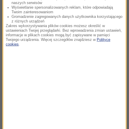
naszych serwisów
Wyświetlanie spersonalizowanych reklam, które odpowiadają
Twoim zainteresowaniom
Gromadzenie zagregowanych danych użytkownika korzystającego
z różnych urządzeń
Zakres wykorzystywania plików cookies możesz określić w
ustawieniach Twojej przeglądarki. Bez wprowadzenia zmian ustawień,
informacje w plikach cookies mogą być zapisywane w pamięci
Twojego urządzenia. Więcej szczegółów znajdziesz w
Polityce
cookies
.