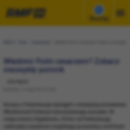
Słuchaj
RMF24
Fakty
Ciekawostki
Władimir Putin cesarzem? Zobacz niezwykły p
Władimir Putin cesarzem? Zobacz
niezwykły pomnik
udostępnij
Niedziela, 17 maja 2015 (16:45)
Kozacy z Petersburga wystąpili z inicjatywą postawienia
Władimirowi Putinowi niecodziennego pomnika. W
miejscowości Agałatowo, 20 km od Petersburga,
odsłonięto popiersie rosyjskiego przywódcy, na którym