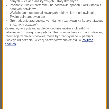
danych w celach analitycznych i statystycznych
Poznanie Twoich preferencji na podstawie sposobu korzystania z
naszych serwisów
Wyświetlanie spersonalizowanych reklam, które odpowiadają
Twoim zainteresowaniom
Gromadzenie zagregowanych danych użytkownika korzystającego
Źródło: RMF24/PAP
z różnych urządzeń
Zakres wykorzystywania plików cookies możesz określić w
ustawieniach Twojej przeglądarki. Bez wprowadzenia zmian ustawień,
informacje w plikach cookies mogą być zapisywane w pamięci
Twojego urządzenia. Więcej szczegółów znajdziesz w
Polityce
chcesz widzieć więcej artykułów od RMF24?
dodaj w
cookies
.
Google