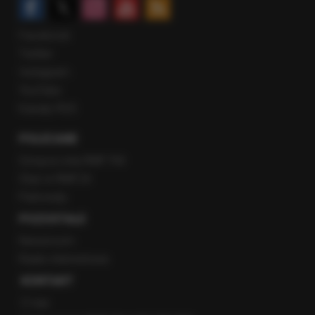
Facebook
Twitter
Instagram
YouTube
Kanały RSS
POLECANE
Gorąca Linia RMF FM
Staż w RMF24
Patronaty
POZOSTAŁE
Newsroom
Radio internetowe
KONTAKT
O nas