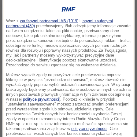
Popiersie stanęło w prywatnym majątku kozackiego
atamana Andrieja Poljakowa, dlatego dla jego
Wraz z
zaufanymi partnerami IAB (1019)
i
innymi zaufanymi
odsłonięcia nie potrzebna była zgoda władz.
partnerami (489)
przechowujemy i/lub odczytujemy informacje zawarte
na Twoim urządzeniu, takie jak pliki cookie, przetwarzamy dane
Władimira Putina przedstawiono jako cesarza
osobowe, takie jak unikalne identyfikatory, informacje przesyłane
przez urządzenia końcowe niezbędne do personalizacji reklam i treści,
rzymskiego - w tunice, z herbem Rosji na
udostępnienie funkcji mediów społecznościowych pomiaru ruchu jak
również dla rozwoju i poprawny naszych produktów. Za Twoją zgodą
napierśniku. Początkowo planowano, że na głowie
my, jak i partnerzy możemy wykorzystywać precyzyjne dane
geolokalizacyjne i identyfikację poprzez skanowanie urządzeń.
będzie miał wieniec laurowy, ale ostatecznie
Przechodząc do serwisu zgadzasz się na wskazane działania.
porzucono ten pomysł.
Możesz wyrazić zgodę na powyższe cele przetwarzania poprzez
kliknięcie w przycisk "przechodzę do serwisu", możesz również nie
Zdaniem Poljakowa niecodzienny pomnik
wyrażać zgody poprzez wybór ustawień zaawansowanych. W sytuacji
braku zgody będziemy przetwarzać dane osobowe w innych celach na
symbolizuje rosyjską demokrację. Ataman wyjaśnił
innych podstawach prawnych (informacje w tym zakresie dostępne są
w naszej
polityce prywatności
). Poprzez kliknięcie w przycisk
też, że idea odsłonięcia monumentu zrodziła się po
"ustawienia zaawansowane" możesz zarządzać swoimi preferencjami
przed wyrażeniem zgody lub odmową udzielenia zgody. Cele
aneksji Krymu, którą ocenił jako "odzyskanie
przetwarzania Twoich danych bez konieczności uzyskania Twojej
zgody w oparciu o uzasadniony interes Radio Muzyka Fakty Grupa
rosyjskich ziem".
RMF sp. z o.o. sp. k. oraz informacje o możliwości sprzeciwienia się
takiemu przetwarzaniu znajdziesz w
polityce prywatności
. Cele
przetwarzania Twoich danych bez konieczności uzyskania Twojej
Popiersie, którego autorem jest petersburski