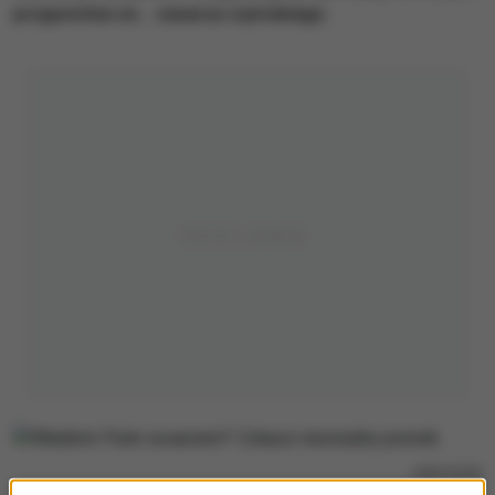
przypomina on… cesarza rzymskiego.
/
PAP/EPA