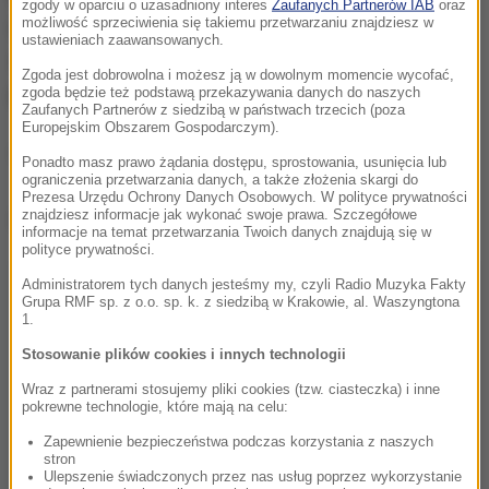
zgody w oparciu o uzasadniony interes
Zaufanych Partnerów IAB
oraz
możliwość sprzeciwienia się takiemu przetwarzaniu znajdziesz w
rzeźbiarz Paweł Griesznikow, wykonano z
ustawieniach zaawansowanych.
syntetycznych materiałów. Gdy tylko Kozacy zbiorą
Zgoda jest dobrowolna i możesz ją w dowolnym momencie wycofać,
pieniądze, zostanie ono odlane w brązie.
zgoda będzie też podstawą przekazywania danych do naszych
Zaufanych Partnerów z siedzibą w państwach trzecich (poza
Europejskim Obszarem Gospodarczym).
(mn)
Ponadto masz prawo żądania dostępu, sprostowania, usunięcia lub
ograniczenia przetwarzania danych, a także złożenia skargi do
Prezesa Urzędu Ochrony Danych Osobowych. W polityce prywatności
Dalsza część artykułu pod materiałem video:
znajdziesz informacje jak wykonać swoje prawa. Szczegółowe
informacje na temat przetwarzania Twoich danych znajdują się w
polityce prywatności.
Administratorem tych danych jesteśmy my, czyli Radio Muzyka Fakty
Grupa RMF sp. z o.o. sp. k. z siedzibą w Krakowie, al. Waszyngtona
1.
Stosowanie plików cookies i innych technologii
Wraz z partnerami stosujemy pliki cookies (tzw. ciasteczka) i inne
pokrewne technologie, które mają na celu:
Zapewnienie bezpieczeństwa podczas korzystania z naszych
stron
Ulepszenie świadczonych przez nas usług poprzez wykorzystanie