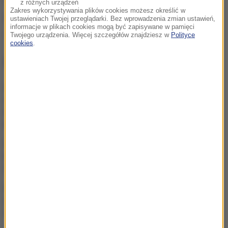
z różnych urządzeń
Zakres wykorzystywania plików cookies możesz określić w
Źródło: PAP
ustawieniach Twojej przeglądarki. Bez wprowadzenia zmian ustawień,
informacje w plikach cookies mogą być zapisywane w pamięci
Wielka Brytania
Twojego urządzenia. Więcej szczegółów znajdziesz w
Polityce
Tagi:
cookies
.
NAJWAŻNIEJSZE FAKTY
Kiedy jeść jajka, by
schudnąć? Zaskakujące
efekty wyboru
odpowiedniej pory
Ten obraz pobił
historyczny rekord.
Zdetronizował Picassa
Ten organizm nie umiera
ze starości. Z łatwością
oszukuje śmierć