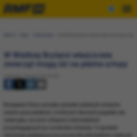
RMF24
Fakty
Ciekawostki
W Wielkiej Brytanii właściciele zwierząt mogą i
W Wielkiej Brytanii właściciele
zwierząt mogą iść na płatne urlopy
Czwartek, 19 maja 2016 (13:42)
Brytyjskie firmy zaczęły udzielać płatnych urlopów
swoim pracownikom, w których domach pojawiły się
zwierzęta, na wzór urlopów rodzicielskich
przysługujących po urodzeniu dziecka. O sprawie
informuje anglojęzyczny portal dla miłośników zwierząt