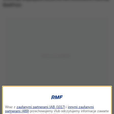
BarkPost.
Wraz z
zaufanymi partnerami IAB (1017)
i
innymi zaufanymi
partnerami (489)
przechowujemy i/lub odczytujemy informacje zawarte