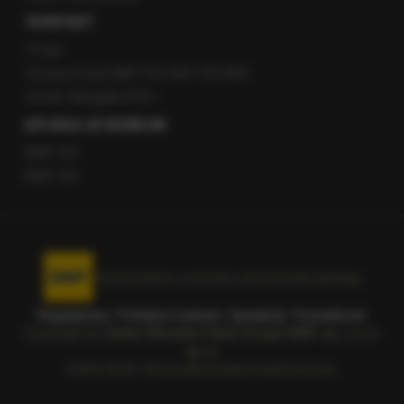
KONTAKT
O nas
Gorąca Linia RMF FM: 600 700 800
email: fakty@rmf.fm
APLIKACJE MOBILNE
RMF FM
RMF ON
Korzystanie z portalu oznacza akceptację
Regulaminu
.
Polityka Cookies
.
SpeakUp
.
Prywatność
.
Copyright by
Radio Muzyka Fakty Grupa RMF sp. z o.o.
sp. k.
2009-2026. Wszystkie prawa zastrzeżone.