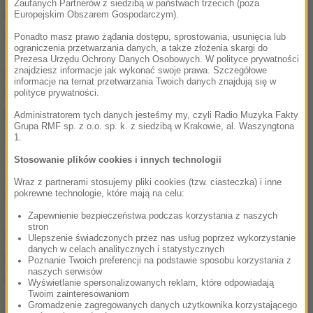
Zaufanych Partnerów z siedzibą w państwach trzecich (poza
pracownicy dostają do trzech tygodni wolnego - w
Europejskim Obszarem Gospodarczym).
zależności od potrzeb.
Ponadto masz prawo żądania dostępu, sprostowania, usunięcia lub
ograniczenia przetwarzania danych, a także złożenia skargi do
Prezesa Urzędu Ochrony Danych Osobowych. W polityce prywatności
znajdziesz informacje jak wykonać swoje prawa. Szczegółowe
Według danych zebranych przez firmę
informacje na temat przetwarzania Twoich danych znajdują się w
ubezpieczeniową dla zwierząt Petplan w Wielkiej
polityce prywatności.
Brytanii, co dwudziesty pracownik skorzystał w pracy
Administratorem tych danych jesteśmy my, czyli Radio Muzyka Fakty
Grupa RMF sp. z o.o. sp. k. z siedzibą w Krakowie, al. Waszyngtona
z tego rodzaju urlopu. Jego wymiar jest bardzo różny
1.
- od kilku godzin do kilku tygodni wolnego. Wszystko
Stosowanie plików cookies i innych technologii
zależy od możliwości firmy, a także potrzeb
Wraz z partnerami stosujemy pliki cookies (tzw. ciasteczka) i inne
zwierzaka.
pokrewne technologie, które mają na celu:
Zapewnienie bezpieczeństwa podczas korzystania z naszych
stron
Dotąd nie zdarzyło się, by ktoś wziął urlop ze względu
Ulepszenie świadczonych przez nas usług poprzez wykorzystanie
danych w celach analitycznych i statystycznych
na złotą rybkę, "ale wszystko jest kwestią czasu" -
Poznanie Twoich preferencji na podstawie sposobu korzystania z
naszych serwisów
podsumowuje BarkPost.
Wyświetlanie spersonalizowanych reklam, które odpowiadają
Twoim zainteresowaniom
Gromadzenie zagregowanych danych użytkownika korzystającego
(abs)