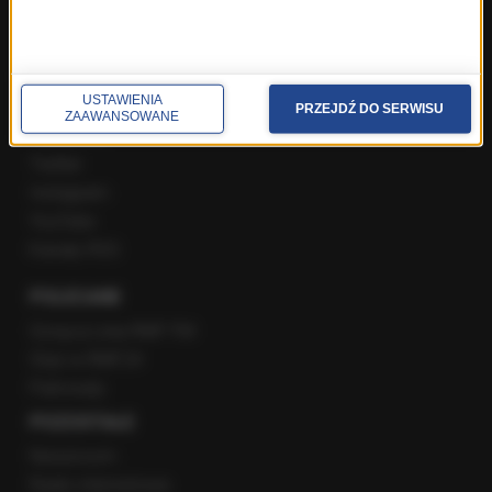
Rozmowy w Radiu RMF24
SPOŁECZNOŚĆ
USTAWIENIA
PRZEJDŹ DO SERWISU
ZAAWANSOWANE
Facebook
Twitter
Instagram
YouTube
Kanały RSS
POLECANE
Gorąca Linia RMF FM
Staż w RMF24
Patronaty
POZOSTAŁE
Newsroom
Radio internetowe