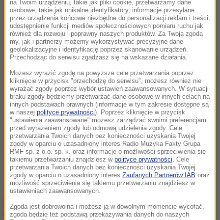
na Twoim urządzeniu, takie jak pliki cookie, przetwarzamy dane
osobowe, takie jak unikalne identyfikatory, informacje przesyłane
przez urządzenia końcowe niezbędne do personalizacji reklam i treści,
udostępnienie funkcji mediów społecznościowych pomiaru ruchu jak
również dla rozwoju i poprawny naszych produktów. Za Twoją zgodą
my, jak i partnerzy możemy wykorzystywać precyzyjne dane
geolokalizacyjne i identyfikację poprzez skanowanie urządzeń.
Przechodząc do serwisu zgadzasz się na wskazane działania.
Możesz wyrazić zgodę na powyższe cele przetwarzania poprzez
kliknięcie w przycisk "przechodzę do serwisu", możesz również nie
wyrażać zgody poprzez wybór ustawień zaawansowanych. W sytuacji
braku zgody będziemy przetwarzać dane osobowe w innych celach na
innych podstawach prawnych (informacje w tym zakresie dostępne są
w naszej
polityce prywatności
). Poprzez kliknięcie w przycisk
Nie mam dzieci, ale mam psy i wiem, ile one znaczą
"ustawienia zaawansowane" możesz zarządzać swoimi preferencjami
dla ludzi. Uważam, że okazywanie wyrozumiałości
przed wyrażeniem zgody lub odmową udzielenia zgody. Cele
przetwarzania Twoich danych bez konieczności uzyskania Twojej
pracownikom w sprawie zwierząt sprawia, że są oni
zgody w oparciu o uzasadniony interes Radio Muzyka Fakty Grupa
RMF sp. z o.o. sp. k. oraz informacje o możliwości sprzeciwienia się
lojalni i ciężko pracują. Zwierzęta są teraz jak dzieci,
takiemu przetwarzaniu znajdziesz w
polityce prywatności
. Cele
przetwarzania Twoich danych bez konieczności uzyskania Twojej
więc dlaczego ludzie nie mieliby dostać trochę
zgody w oparciu o uzasadniony interes
Zaufanych Partnerów IAB
oraz
możliwość sprzeciwienia się takiemu przetwarzaniu znajdziesz w
wolnego, kiedy zwierzęta się pojawiają w domu?
-
ustawieniach zaawansowanych.
powiedział właściciel firmy informatycznej z
Zgoda jest dobrowolna i możesz ją w dowolnym momencie wycofać,
Manchesteru, Greg Buchanan. U niego w firmie
zgoda będzie też podstawą przekazywania danych do naszych