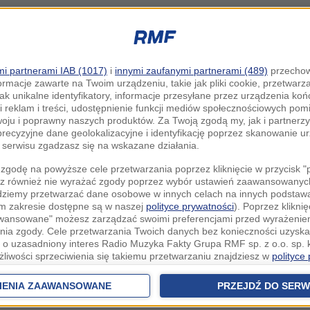
i partnerami IAB (1017)
i
innymi zaufanymi partnerami (489)
przechow
ormacje zawarte na Twoim urządzeniu, takie jak pliki cookie, przetwar
jak unikalne identyfikatory, informacje przesyłane przez urządzenia k
i reklam i treści, udostępnienie funkcji mediów społecznościowych pom
woju i poprawny naszych produktów. Za Twoją zgodą my, jak i partner
recyzyjne dane geolokalizacyjne i identyfikację poprzez skanowanie u
serwisu zgadzasz się na wskazane działania.
zgodę na powyższe cele przetwarzania poprzez kliknięcie w przycisk 
z również nie wyrażać zgody poprzez wybór ustawień zaawansowanych
dziemy przetwarzać dane osobowe w innych celach na innych podsta
ym zakresie dostępne są w naszej
polityce prywatności
). Poprzez kliknię
awansowane" możesz zarządzać swoimi preferencjami przed wyrażenie
ia zgody. Cele przetwarzania Twoich danych bez konieczności uzyska
 o uzasadniony interes Radio Muzyka Fakty Grupa RMF sp. z o.o. sp. k
żliwości sprzeciwienia się takiemu przetwarzaniu znajdziesz w
polityce
nia Twoich danych bez konieczności uzyskania Twojej zgody w oparci
ch Partnerów IAB
oraz możliwość sprzeciwienia się takiemu przetwarza
IENIA ZAAWANSOWANE
PRZEJDŹ DO SERW
aawansowanych.