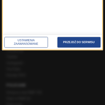
Rozmowa o 7:00 w RMF FM i Radiu RMF24
Poranna rozmowa w RMF FM
Popołudniowa rozmowa w RMF FM
Gość Krzysztofa Ziemca w RMF FM
Rozmowy w Radiu RMF24
SPOŁECZNOŚĆ
USTAWIENIA
PRZEJDŹ DO SERWISU
ZAAWANSOWANE
Facebook
Twitter
Instagram
YouTube
Kanały RSS
POLECANE
Gorąca Linia RMF FM
Staż w RMF24
Patronaty