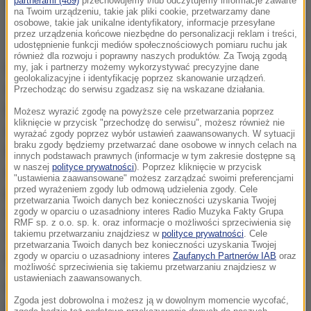
partnerami (489)
przechowujemy i/lub odczytujemy informacje zawarte
na Twoim urządzeniu, takie jak pliki cookie, przetwarzamy dane
osobowe, takie jak unikalne identyfikatory, informacje przesyłane
Emmanuel Macron z żoną
przez urządzenia końcowe niezbędne do personalizacji reklam i treści,
udostępnienie funkcji mediów społecznościowych pomiaru ruchu jak
również dla rozwoju i poprawny naszych produktów. Za Twoją zgodą
Paryscy komentatorzy podkreślają, że nie sprawdziły
my, jak i partnerzy możemy wykorzystywać precyzyjne dane
geolokalizacyjne i identyfikację poprzez skanowanie urządzeń.
się wcześniejsze "przecieki" do mediów o tym, że
Przechodząc do serwisu zgadzasz się na wskazane działania.
Emmanuel Macron i Pierwsza Dama Francji
Możesz wyrazić zgodę na powyższe cele przetwarzania poprzez
kliknięcie w przycisk "przechodzę do serwisu", możesz również nie
zamierzają spędzić wakacje w Apulii we Włoszech
wyrażać zgody poprzez wybór ustawień zaawansowanych. W sytuacji
braku zgody będziemy przetwarzać dane osobowe w innych celach na
lub w prezydenckiej rezydencji w Wersalu - kolo
innych podstawach prawnych (informacje w tym zakresie dostępne są
w naszej
polityce prywatności
). Poprzez kliknięcie w przycisk
sławnego królewskiego pałacu. Okazało się, że szef
"ustawienia zaawansowane" możesz zarządzać swoimi preferencjami
przed wyrażeniem zgody lub odmową udzielenia zgody. Cele
państwa i jego żona wypoczywają w prywatnej
przetwarzania Twoich danych bez konieczności uzyskania Twojej
rezydencji z basenem w najbardziej eleganckiej
zgody w oparciu o uzasadniony interes Radio Muzyka Fakty Grupa
RMF sp. z o.o. sp. k. oraz informacje o możliwości sprzeciwienia się
dzielnicy Marsylii - usytuowanej na wzgórzach w
takiemu przetwarzaniu znajdziesz w
polityce prywatności
. Cele
przetwarzania Twoich danych bez konieczności uzyskania Twojej
północnej części tego miasta.
zgody w oparciu o uzasadniony interes
Zaufanych Partnerów IAB
oraz
możliwość sprzeciwienia się takiemu przetwarzaniu znajdziesz w
ustawieniach zaawansowanych.
Rezydencja należy do miejscowego prefekta.
Zgoda jest dobrowolna i możesz ją w dowolnym momencie wycofać,
Prezydencka para nie ma na razie problemow z