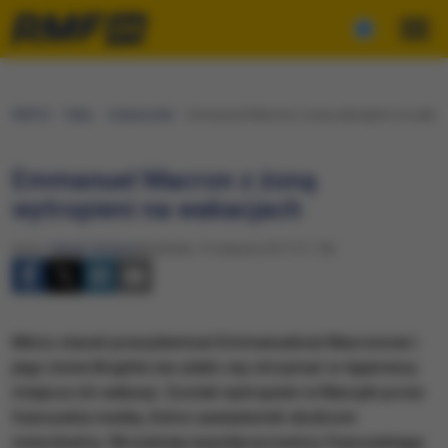
RMF24
Fakty
Ciekawostki
Emmanuel Macron z żoną wytropieni na wakac
Emmanuel Macron z żoną
wytropieni na wakacjach
Autor:
Marek Gładysz
Niedziela, 13 sierpnia 2017 (11:18)
Mimo starań prezydentowi Emmanuelowi Macronowi i
jego żonie Brigitte nie udało się otrzymać w tajemnicy
miejsca ich wakacji. Zostali wytropieni w Marsylii przez
francuskie media, które zawiadomili okoliczni
mieszkańcy. Wcześniej współpracownicy francuskiego