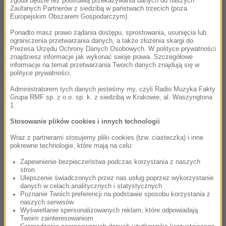
zgoda będzie też podstawą przekazywania danych do naszych
Zaufanych Partnerów z siedzibą w państwach trzecich (poza
paparazzi, bo willa znajduje w ślepej uliczce, do
Europejskim Obszarem Gospodarczym).
której dostęp blokuje policja.
Ponadto masz prawo żądania dostępu, sprostowania, usunięcia lub
ograniczenia przetwarzania danych, a także złożenia skargi do
Prezesa Urzędu Ochrony Danych Osobowych. W polityce prywatności
Według mediów, ujawnienie miejsca wypoczynku
znajdziesz informacje jak wykonać swoje prawa. Szczegółowe
Macrona sprawiło zmianę jego taktyki. Teraz
informacje na temat przetwarzania Twoich danych znajdują się w
polityce prywatności.
prezydent postanowił pokazywać się publicznie - w
Administratorem tych danych jesteśmy my, czyli Radio Muzyka Fakty
tym nawet uprawiać jogging na jednej z plaż Marsylii,
Grupa RMF sp. z o.o. sp. k. z siedzibą w Krakowie, al. Waszyngtona
1.
by zwiększyć swoją popularność w sondażach.
Stosowanie plików cookies i innych technologii
(mal)
Wraz z partnerami stosujemy pliki cookies (tzw. ciasteczka) i inne
pokrewne technologie, które mają na celu:
Zapewnienie bezpieczeństwa podczas korzystania z naszych
Dalsza część artykułu pod materiałem video:
stron
Ulepszenie świadczonych przez nas usług poprzez wykorzystanie
danych w celach analitycznych i statystycznych
Poznanie Twoich preferencji na podstawie sposobu korzystania z
naszych serwisów
Wyświetlanie spersonalizowanych reklam, które odpowiadają
Twoim zainteresowaniom