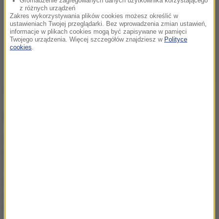
Gromadzenie zagregowanych danych użytkownika korzystającego
z różnych urządzeń
Zakres wykorzystywania plików cookies możesz określić w
ustawieniach Twojej przeglądarki. Bez wprowadzenia zmian ustawień,
informacje w plikach cookies mogą być zapisywane w pamięci
Twojego urządzenia. Więcej szczegółów znajdziesz w
Polityce
cookies
.
Źródło: RMF FM
NAJWAŻNIEJSZE FAKTY
Ten obraz pobił
historyczny rekord.
Zdetronizował Picassa
Ten organizm nie umiera
ze starości. Z łatwością
oszukuje śmierć