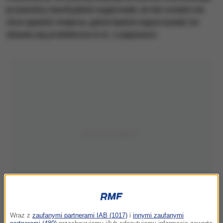
przywódcy nieoficjalnie sugerowali, że ten ostatni nie
chce ujawnić miejsca, gdzie będzie wypoczywał, bo
obawia się problemow m.in. z paparazzi.
Wraz z
zaufanymi partnerami IAB (1017)
i
innymi zaufanymi