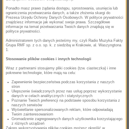
Ponadto masz prawo żądania dostępu, sprostowania, usunięcia lub
ograniczenia przetwarzania danych, a także złożenia skargi do
Prezesa Urzędu Ochrony Danych Osobowych. W polityce prywatności
znajdziesz informacje jak wykonać swoje prawa. Szczegółowe
informacje na temat przetwarzania Twoich danych znajdują się w
polityce prywatności.
Administratorem tych danych jesteśmy my, czyli Radio Muzyka Fakty
Grupa RMF sp. z o.o. sp. k. z siedzibą w Krakowie, al. Waszyngtona
1.
Stosowanie plików cookies i innych technologii
Ale poziom napięcia i poziom lęku polskiego i
Wraz z partnerami stosujemy pliki cookies (tzw. ciasteczka) i inne
pokrewne technologie, które mają na celu:
niemieckiego podobny w tej sprawie?
Zapewnienie bezpieczeństwa podczas korzystania z naszych
stron
Ja nawet nie wiem, czy niemieckiego nie większy,
Ulepszenie świadczonych przez nas usług poprzez wykorzystanie
chociaż my oczywiście...
danych w celach analitycznych i statystycznych
Poznanie Twoich preferencji na podstawie sposobu korzystania z
naszych serwisów
Bo z drugiej strony dla Niemców mogłoby to być
Wyświetlanie spersonalizowanych reklam, które odpowiadają
Twoim zainteresowaniom
tak, że ukształtowałoby absolutnie
Gromadzenie zagregowanych danych użytkownika korzystającego
z różnych urządzeń
hegemonistyczną ich pozycję w Europie.
Zakres wykorzystywania plików cookies możesz określić w