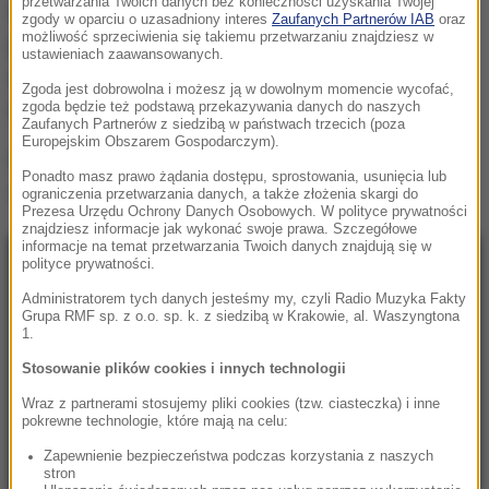
przetwarzania Twoich danych bez konieczności uzyskania Twojej
nauczycielce polskiego, dzięki której pewnie
zgody w oparciu o uzasadniony interes
Zaufanych Partnerów IAB
oraz
możliwość sprzeciwienia się takiemu przetwarzaniu znajdziesz w
jestem dziennikarzem, pani Krystynie Arczyńskiej,
ustawieniach zaawansowanych.
składam serdeczne życzenia. To byli świetni
Zgoda jest dobrowolna i możesz ją w dowolnym momencie wycofać,
nauczyciele.
zgoda będzie też podstawą przekazywania danych do naszych
Zaufanych Partnerów z siedzibą w państwach trzecich (poza
Europejskim Obszarem Gospodarczym).
Rzeczywiście gratulacje dla polonistki, świetna
Ponadto masz prawo żądania dostępu, sprostowania, usunięcia lub
dykcja, duży zasób słownictwa.
ograniczenia przetwarzania danych, a także złożenia skargi do
Prezesa Urzędu Ochrony Danych Osobowych. W polityce prywatności
znajdziesz informacje jak wykonać swoje prawa. Szczegółowe
informacje na temat przetwarzania Twoich danych znajdują się w
polityce prywatności.
Administratorem tych danych jesteśmy my, czyli Radio Muzyka Fakty
Grupa RMF sp. z o.o. sp. k. z siedzibą w Krakowie, al. Waszyngtona
1.
Stosowanie plików cookies i innych technologii
Play
Wraz z partnerami stosujemy pliki cookies (tzw. ciasteczka) i inne
pokrewne technologie, które mają na celu:
Video
Zapewnienie bezpieczeństwa podczas korzystania z naszych
stron