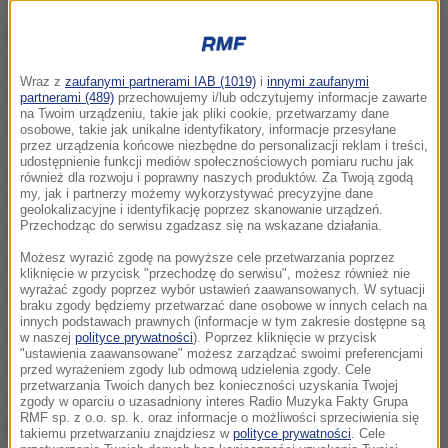
czas
trwania
Robert Mazurek, RMF FM: Dzisiaj w wielu szkołach,
ale tak naprawdę jutro, Dzień Nauczyciela.
Wraz z
zaufanymi partnerami IAB (1019)
i
innymi zaufanymi
Składamy wszystkim nauczycielom najlepsze
partnerami (489)
przechowujemy i/lub odczytujemy informacje zawarte
na Twoim urządzeniu, takie jak pliki cookie, przetwarzamy dane
życzenia.
osobowe, takie jak unikalne identyfikatory, informacje przesyłane
przez urządzenia końcowe niezbędne do personalizacji reklam i treści,
udostępnienie funkcji mediów społecznościowych pomiaru ruchu jak
Anna Zalewska:
Dzień Nauczyciela to kiedyś, teraz
również dla rozwoju i poprawny naszych produktów. Za Twoją zgodą
my, jak i partnerzy możemy wykorzystywać precyzyjne dane
to Dzień Edukacji. Nie tylko nauczycielom, ale
geolokalizacyjne i identyfikację poprzez skanowanie urządzeń.
Przechodząc do serwisu zgadzasz się na wskazane działania.
również rodzicom i dzieciom, szkole składamy
Możesz wyrazić zgodę na powyższe cele przetwarzania poprzez
najlepsze życzenia, żeby z okazji tego Dnia Edukacji
kliknięcie w przycisk "przechodzę do serwisu", możesz również nie
pamiętać o szkole i myśleć o niej tylko dobrze.
wyrażać zgody poprzez wybór ustawień zaawansowanych. W sytuacji
braku zgody będziemy przetwarzać dane osobowe w innych celach na
innych podstawach prawnych (informacje w tym zakresie dostępne są
To ja chcę wykorzystać tę okazję, że się dorwałem
w naszej
polityce prywatności
). Poprzez kliknięcie w przycisk
"ustawienia zaawansowane" możesz zarządzać swoimi preferencjami
do mikrofonu i powiedzieć, że miałem w życiu
przed wyrażeniem zgody lub odmową udzielenia zgody. Cele
przetwarzania Twoich danych bez konieczności uzyskania Twojej
szczęście mieć kilkoro wspaniałych nauczycieli.
zgody w oparciu o uzasadniony interes Radio Muzyka Fakty Grupa
RMF sp. z o.o. sp. k. oraz informacje o możliwości sprzeciwienia się
Mojemu prof. Marianowi Miłowskiemu oraz mojej
takiemu przetwarzaniu znajdziesz w
polityce prywatności
. Cele