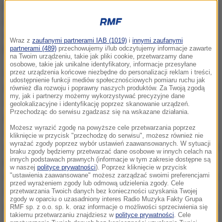
prawidłowo w naszym kraju. Jeżeli ten quasi-organ
pozytywnie opiniuje projekt ustawy, nie może być
nazwany krajową Radą Sądownictwa
- stwierdziła
Wraz z
zaufanymi partnerami IAB (1019)
i
innymi zaufanymi
Morawiec w rozmowie z Marcinem Zaborskim.
partnerami (489)
przechowujemy i/lub odczytujemy informacje zawarte
na Twoim urządzeniu, takie jak pliki cookie, przetwarzamy dane
osobowe, takie jak unikalne identyfikatory, informacje przesyłane
Ustawa kagańcowa nie może być inaczej nazywana,
przez urządzenia końcowe niezbędne do personalizacji reklam i treści,
udostępnienie funkcji mediów społecznościowych pomiaru ruchu jak
bo jest to ustawa zamykająca usta sędziom w
również dla rozwoju i poprawny naszych produktów. Za Twoją zgodą
my, jak i partnerzy możemy wykorzystywać precyzyjne dane
debacie publicznej, pozbawiająca sędziów, jedynej
geolokalizacyjne i identyfikację poprzez skanowanie urządzeń.
Przechodząc do serwisu zgadzasz się na wskazane działania.
grupy zawodowej, praw publicznych, praw
Możesz wyrazić zgodę na powyższe cele przetwarzania poprzez
obywatelskich. (...) Wielkimi krokami zmierzamy do
kliknięcie w przycisk "przechodzę do serwisu", możesz również nie
wyrażać zgody poprzez wybór ustawień zaawansowanych. W sytuacji
tego, aby państwo polskie przestało spełniać wymogi
braku zgody będziemy przetwarzać dane osobowe w innych celach na
innych podstawach prawnych (informacje w tym zakresie dostępne są
bycia państwem demokratycznym. (...) Brakuje mi
w naszej
polityce prywatności
). Poprzez kliknięcie w przycisk
słów, żeby jeszcze bardziej drastycznie określić to, co
"ustawienia zaawansowane" możesz zarządzać swoimi preferencjami
przed wyrażeniem zgody lub odmową udzielenia zgody. Cele
teraz się dzieje. Zdecydowanie jesteśmy
przetwarzania Twoich danych bez konieczności uzyskania Twojej
zgody w oparciu o uzasadniony interes Radio Muzyka Fakty Grupa
wyprowadzani z Unii Europejskiej i nie mamy ku temu
RMF sp. z o.o. sp. k. oraz informacje o możliwości sprzeciwienia się
takiemu przetwarzaniu znajdziesz w
polityce prywatności
. Cele
wątpliwości
- zaznaczyła prawniczka.