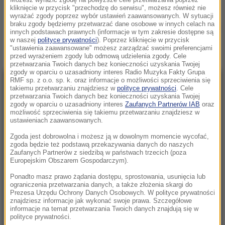
SADOWNICTWO
kliknięcie w przycisk "przechodzę do serwisu", możesz również nie
wyrażać zgody poprzez wybór ustawień zaawansowanych. W sytuacji
braku zgody będziemy przetwarzać dane osobowe w innych celach na
Zobacz więcej »
innych podstawach prawnych (informacje w tym zakresie dostępne są
w naszej
polityce prywatności
). Poprzez kliknięcie w przycisk
"ustawienia zaawansowane" możesz zarządzać swoimi preferencjami
przed wyrażeniem zgody lub odmową udzielenia zgody. Cele
przetwarzania Twoich danych bez konieczności uzyskania Twojej
zgody w oparciu o uzasadniony interes Radio Muzyka Fakty Grupa
RMF sp. z o.o. sp. k. oraz informacje o możliwości sprzeciwienia się
NAJNOWSZE
takiemu przetwarzaniu znajdziesz w
polityce prywatności
. Cele
przetwarzania Twoich danych bez konieczności uzyskania Twojej
zgody w oparciu o uzasadniony interes
Zaufanych Partnerów IAB
oraz
możliwość sprzeciwienia się takiemu przetwarzaniu znajdziesz w
12:43
ustawieniach zaawansowanych.
Policjant odebrał poród na stacji paliw.
Niezwykła akcja w Kujawsko-Pomorskiem
Zgoda jest dobrowolna i możesz ją w dowolnym momencie wycofać,
zgoda będzie też podstawą przekazywania danych do naszych
Zaufanych Partnerów z siedzibą w państwach trzecich (poza
12:33
Europejskim Obszarem Gospodarczym).
Darwin miał rację. Po 150 latach udowodniła
Ponadto masz prawo żądania dostępu, sprostowania, usunięcia lub
to ta roślina
ograniczenia przetwarzania danych, a także złożenia skargi do
Prezesa Urzędu Ochrony Danych Osobowych. W polityce prywatności
znajdziesz informacje jak wykonać swoje prawa. Szczegółowe
12:30
informacje na temat przetwarzania Twoich danych znajdują się w
„Zmagałem się ze smutkiem i depresją”. Autor
polityce prywatności.