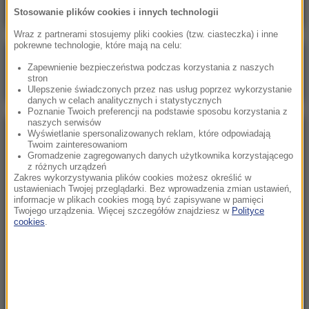
Stosowanie plików cookies i innych technologii
Wraz z partnerami stosujemy pliki cookies (tzw. ciasteczka) i inne
pokrewne technologie, które mają na celu:
Poranna rozmowa w RMF FM
Zapewnienie bezpieczeństwa podczas korzystania z naszych
stron
Gościem Marcin Mastalerek
Ulepszenie świadczonych przez nas usług poprzez wykorzystanie
danych w celach analitycznych i statystycznych
Poznanie Twoich preferencji na podstawie sposobu korzystania z
naszych serwisów
Wyświetlanie spersonalizowanych reklam, które odpowiadają
NAJPOPULARNIEJSZE
Twoim zainteresowaniom
Gromadzenie zagregowanych danych użytkownika korzystającego
z różnych urządzeń
Sobota, 1 sierpnia 2026 (15:39)
Zakres wykorzystywania plików cookies możesz określić w
ustawieniach Twojej przeglądarki. Bez wprowadzenia zmian ustawień,
Sumy opanowały jezioro Garda. Włosi przygotowali
informacje w plikach cookies mogą być zapisywane w pamięci
100 tys. euro dla tych, którzy je złowią
Twojego urządzenia. Więcej szczegółów znajdziesz w
Polityce
cookies
.
Niedziela, 2 sierpnia 2026 (16:32)
Gdzie żyje się najlepiej? Oto raj dla emigrantów
Niedziela, 2 sierpnia 2026 (05:13)