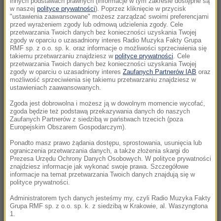
W środku wciąż jest amunicja
innych podstawach prawnych (informacje w tym zakresie dostępne są
w naszej
polityce prywatności
). Poprzez kliknięcie w przycisk
"ustawienia zaawansowane" możesz zarządzać swoimi preferencjami
17:09
przed wyrażeniem zgody lub odmową udzielenia zgody. Cele
przetwarzania Twoich danych bez konieczności uzyskania Twojej
Protest przeciw fasiągom do Morskiego Oka.
zgody w oparciu o uzasadniony interes Radio Muzyka Fakty Grupa
Wozacy odpierają zarzuty
RMF sp. z o.o. sp. k. oraz informacje o możliwości sprzeciwienia się
takiemu przetwarzaniu znajdziesz w
polityce prywatności
. Cele
przetwarzania Twoich danych bez konieczności uzyskania Twojej
17:05
zgody w oparciu o uzasadniony interes
Zaufanych Partnerów IAB
oraz
Oto nowy najdroższy kraj na świecie.
możliwość sprzeciwienia się takiemu przetwarzaniu znajdziesz w
ustawieniach zaawansowanych.
Turystyczny boom nakręca spiralę cen
Zgoda jest dobrowolna i możesz ją w dowolnym momencie wycofać,
zgoda będzie też podstawą przekazywania danych do naszych
16:38
Zaufanych Partnerów z siedzibą w państwach trzecich (poza
Nocował tu Obama, Chaplin i królowa Elżbieta
Europejskim Obszarem Gospodarczym).
II. Symbol luksusu na sprzedaż
Ponadto masz prawo żądania dostępu, sprostowania, usunięcia lub
ograniczenia przetwarzania danych, a także złożenia skargi do
16:27
Prezesa Urzędu Ochrony Danych Osobowych. W polityce prywatności
"Rosja wygraża i atakuje sąsiadów". Mocna
znajdziesz informacje jak wykonać swoje prawa. Szczegółowe
informacje na temat przetwarzania Twoich danych znajdują się w
odpowiedź MSZ na słowa Zacharowej
polityce prywatności.
Administratorem tych danych jesteśmy my, czyli Radio Muzyka Fakty
16:18
Grupa RMF sp. z o.o. sp. k. z siedzibą w Krakowie, al. Waszyngtona
Nie żyje Jorge Messi, ojciec Lionela Messiego
1.