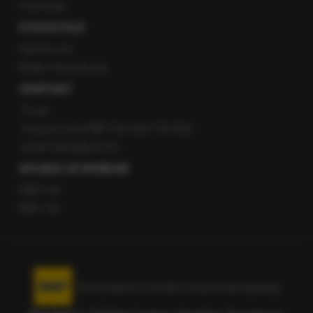
Patronaty
POZOSTAŁE
Newsroom
Radio internetowe
KONTAKT
O nas
Gorąca Linia RMF FM: 600 700 800
email: fakty@rmf.fm
APLIKACJE MOBILNE
RMF FM
RMF ON
Korzystanie z portalu oznacza akceptację