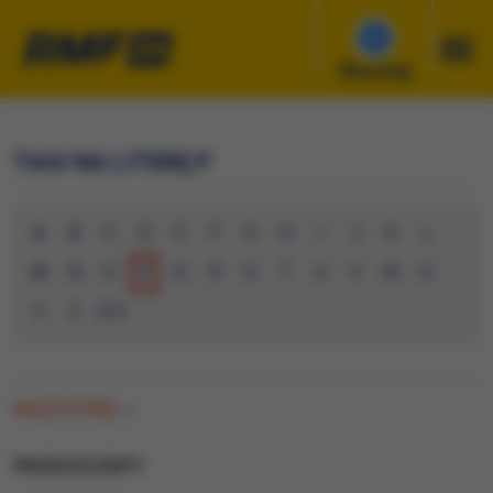
Słuchaj
TAGI NA LITERĘ P
A
B
C
D
E
F
G
H
I
J
K
L
M
N
O
P
Q
R
S
T
U
V
W
X
Y
Z
0-9
WSZYSTKIE
(0)
PRZESZCZEPY