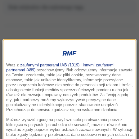
Brak artykułów dla wybranego tagu.
NAJNOWSZE
Wraz z
zaufanymi partnerami IAB (1019)
i
innymi zaufanymi
17:32
partnerami (489)
przechowujemy i/lub odczytujemy informacje zawarte
na Twoim urządzeniu, takie jak pliki cookie, przetwarzamy dane
Pożar nad jeziorem Garda. Ewakuacja,
osobowe, takie jak unikalne identyfikatory, informacje przesyłane
"przerażające sceny”
przez urządzenia końcowe niezbędne do personalizacji reklam i treści,
udostępnienie funkcji mediów społecznościowych pomiaru ruchu jak
również dla rozwoju i poprawny naszych produktów. Za Twoją zgodą
17:31
my, jak i partnerzy możemy wykorzystywać precyzyjne dane
Ognisko gruźlicy w warszawskiej placówce.
geolokalizacyjne i identyfikację poprzez skanowanie urządzeń.
Przechodząc do serwisu zgadzasz się na wskazane działania.
Dzieci objęte diagnostyką
Możesz wyrazić zgodę na powyższe cele przetwarzania poprzez
kliknięcie w przycisk "przechodzę do serwisu", możesz również nie
17:17
wyrażać zgody poprzez wybór ustawień zaawansowanych. W sytuacji
Dunaj wysycha i odsłania nazistowskie wraki.
braku zgody będziemy przetwarzać dane osobowe w innych celach na