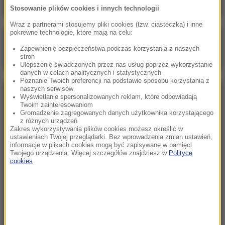
Stosowanie plików cookies i innych technologii
Wraz z partnerami stosujemy pliki cookies (tzw. ciasteczka) i inne
pokrewne technologie, które mają na celu:
Poranna rozmowa w RMF FM
Zapewnienie bezpieczeństwa podczas korzystania z naszych
Gościem Zbigniew Bogucki
stron
Ulepszenie świadczonych przez nas usług poprzez wykorzystanie
danych w celach analitycznych i statystycznych
Poznanie Twoich preferencji na podstawie sposobu korzystania z
naszych serwisów
NAJPOPULARNIEJSZE
Wyświetlanie spersonalizowanych reklam, które odpowiadają
Twoim zainteresowaniom
Gromadzenie zagregowanych danych użytkownika korzystającego
z różnych urządzeń
Sobota, 1 sierpnia 2026 (15:39)
Zakres wykorzystywania plików cookies możesz określić w
Sumy opanowały jezioro Garda. Włosi przygotowali
ustawieniach Twojej przeglądarki. Bez wprowadzenia zmian ustawień,
informacje w plikach cookies mogą być zapisywane w pamięci
100 tys. euro dla tych, którzy je złowią
Twojego urządzenia. Więcej szczegółów znajdziesz w
Polityce
cookies
.
Niedziela, 2 sierpnia 2026 (16:32)
Gdzie żyje się najlepiej? Oto raj dla emigrantów
Niedziela, 2 sierpnia 2026 (05:13)