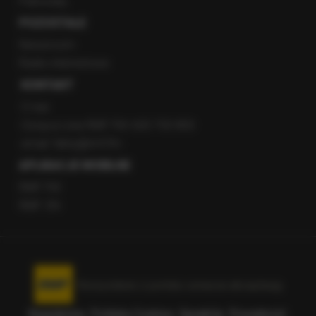
Patronaty
POZOSTAŁE
Newsroom
Radio internetowe
KONTAKT
O nas
Gorąca Linia RMF FM: 600 700 800
email: fakty@rmf.fm
APLIKACJE MOBILNE
RMF FM
RMF ON
Korzystanie z portalu oznacza akceptację
Regulaminu
.
Polityka Cookies
.
SpeakUp
.
Prywatność
.