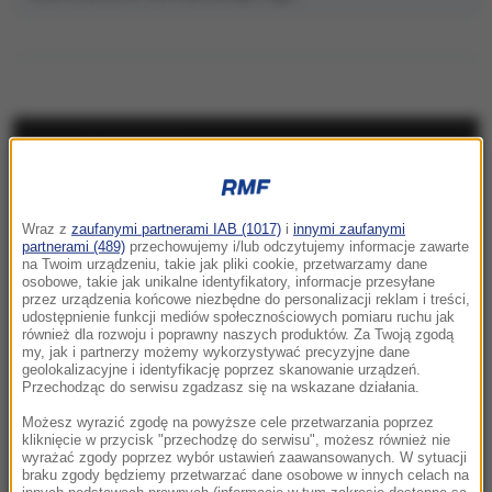
NAJNOWSZE
10:24
Wraz z
zaufanymi partnerami IAB (1017)
i
innymi zaufanymi
Kościół obchodzi dziś ważne święto. Czy
partnerami (489)
przechowujemy i/lub odczytujemy informacje zawarte
trzeba iść na mszę?
na Twoim urządzeniu, takie jak pliki cookie, przetwarzamy dane
osobowe, takie jak unikalne identyfikatory, informacje przesyłane
przez urządzenia końcowe niezbędne do personalizacji reklam i treści,
10:15
udostępnienie funkcji mediów społecznościowych pomiaru ruchu jak
Kolorowy ptak w szarej klatce PRL-u. Legenda
również dla rozwoju i poprawny naszych produktów. Za Twoją zgodą
my, jak i partnerzy możemy wykorzystywać precyzyjne dane
i prawda o Kalinie Jędrusik
geolokalizacyjne i identyfikację poprzez skanowanie urządzeń.
Przechodząc do serwisu zgadzasz się na wskazane działania.
10:14
Możesz wyrazić zgodę na powyższe cele przetwarzania poprzez
Niebezpieczne zachowanie kierowcy
kliknięcie w przycisk "przechodzę do serwisu", możesz również nie
wyrażać zgody poprzez wybór ustawień zaawansowanych. W sytuacji
miejskiego autobusu. „Zignorował przepisy”
braku zgody będziemy przetwarzać dane osobowe w innych celach na