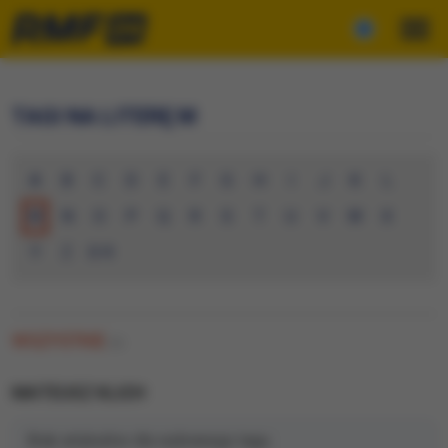
TAGI NA LITERĘ M
A
B
C
D
E
F
G
H
I
J
K
L
M
N
O
P
Q
R
S
T
U
V
W
X
Y
Z
0-9
WSZYSTKIE
(0)
MATEUSZ KLICH
Brak artykułów dla wybranego tagu.