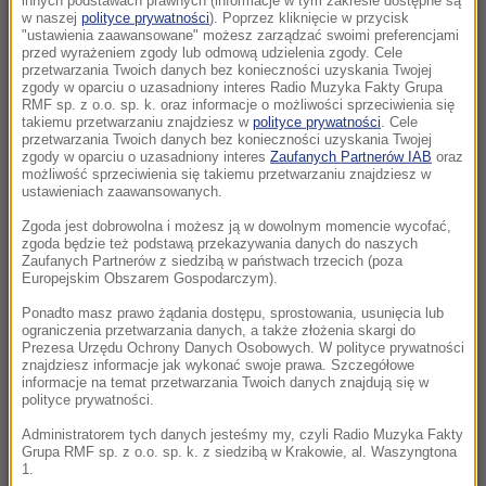
innych podstawach prawnych (informacje w tym zakresie dostępne są
10:10
w naszej
polityce prywatności
). Poprzez kliknięcie w przycisk
"ustawienia zaawansowane" możesz zarządzać swoimi preferencjami
Z jeziora wyłowiono ciało. To mąż włoskiej
przed wyrażeniem zgody lub odmową udzielenia zgody. Cele
minister
przetwarzania Twoich danych bez konieczności uzyskania Twojej
zgody w oparciu o uzasadniony interes Radio Muzyka Fakty Grupa
RMF sp. z o.o. sp. k. oraz informacje o możliwości sprzeciwienia się
10:05
takiemu przetwarzaniu znajdziesz w
polityce prywatności
. Cele
To najmłodszy profesor w historii. Wykłada
przetwarzania Twoich danych bez konieczności uzyskania Twojej
zgody w oparciu o uzasadniony interes
Zaufanych Partnerów IAB
oraz
inżynierię i studiuje prawo
możliwość sprzeciwienia się takiemu przetwarzaniu znajdziesz w
ustawieniach zaawansowanych.
09:45
Zgoda jest dobrowolna i możesz ją w dowolnym momencie wycofać,
7 miliardów mniej w budżecie. Weta
zgoda będzie też podstawą przekazywania danych do naszych
Nawrockiego kosztowały Polskę fortunę
Zaufanych Partnerów z siedzibą w państwach trzecich (poza
Europejskim Obszarem Gospodarczym).
09:41
Ponadto masz prawo żądania dostępu, sprostowania, usunięcia lub
ograniczenia przetwarzania danych, a także złożenia skargi do
Pożar centrum handlowego. Nocna akcja
Prezesa Urzędu Ochrony Danych Osobowych. W polityce prywatności
strażaków w Bydgoszczy
znajdziesz informacje jak wykonać swoje prawa. Szczegółowe
informacje na temat przetwarzania Twoich danych znajdują się w
polityce prywatności.
09:34
Dramatyczna akcja ratunkowa w Tatrach.
Administratorem tych danych jesteśmy my, czyli Radio Muzyka Fakty
Grupa RMF sp. z o.o. sp. k. z siedzibą w Krakowie, al. Waszyngtona
Polak spadł podczas wspinaczki
1.