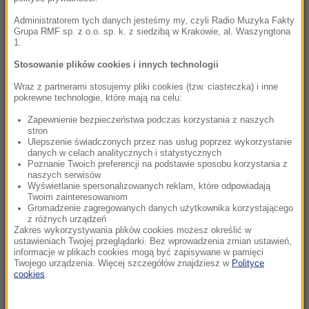
poszukiwania polskich ofiar
Administratorem tych danych jesteśmy my, czyli Radio Muzyka Fakty
Grupa RMF sp. z o.o. sp. k. z siedzibą w Krakowie, al. Waszyngtona
1.
20:07
„Nie jest dobrze”. Hunter Biden o stanie
Stosowanie plików cookies i innych technologii
zdrowotnym ojca
Wraz z partnerami stosujemy pliki cookies (tzw. ciasteczka) i inne
pokrewne technologie, które mają na celu:
19:55
Zapewnienie bezpieczeństwa podczas korzystania z naszych
Polacy kontra Ukraińcy. Statystyki dotyczące
stron
pracy a polityczna narracja
Ulepszenie świadczonych przez nas usług poprzez wykorzystanie
danych w celach analitycznych i statystycznych
Poznanie Twoich preferencji na podstawie sposobu korzystania z
19:10
naszych serwisów
Opublikowano ranking europejskich służb
Wyświetlanie spersonalizowanych reklam, które odpowiadają
Twoim zainteresowaniom
wywiadowczych. Polska w top 10
Gromadzenie zagregowanych danych użytkownika korzystającego
z różnych urządzeń
Zakres wykorzystywania plików cookies możesz określić w
18:26
ustawieniach Twojej przeglądarki. Bez wprowadzenia zmian ustawień,
„Potrzebujemy skoku rozwojowego”.
informacje w plikach cookies mogą być zapisywane w pamięci
Drewnicki z PiS zaczął zbierać podpisy
Twojego urządzenia. Więcej szczegółów znajdziesz w
Polityce
cookies
.
Krakowian