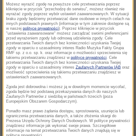
"WCISNĘ TO PANI W GARDŁO". GORĄCO NA POSIEDZENIU KRS,
Możesz wyrazić zgodę na powyższe cele przetwarzania poprzez
kliknięcie w przycisk "przechodzę do serwisu", możesz również nie
WEZWANO POLICJĘ
wyrażać zgody poprzez wybór ustawień zaawansowanych. W sytuacji
ŚRODA, 22 LISTOPADA 2023 (14:20)
braku zgody będziemy przetwarzać dane osobowe w innych celach na
innych podstawach prawnych (informacje w tym zakresie dostępne są
w naszej
polityce prywatności
). Poprzez kliknięcie w przycisk
KAMILA GASIUK PIHOWICZ
"ustawienia zaawansowane" możesz zarządzać swoimi preferencjami
przed wyrażeniem zgody lub odmową udzielenia zgody. Cele
Zobacz więcej »
przetwarzania Twoich danych bez konieczności uzyskania Twojej
zgody w oparciu o uzasadniony interes Radio Muzyka Fakty Grupa
RMF sp. z o.o. sp. k. oraz informacje o możliwości sprzeciwienia się
takiemu przetwarzaniu znajdziesz w
polityce prywatności
. Cele
przetwarzania Twoich danych bez konieczności uzyskania Twojej
zgody w oparciu o uzasadniony interes
Zaufanych Partnerów IAB
oraz
możliwość sprzeciwienia się takiemu przetwarzaniu znajdziesz w
NAJNOWSZE
ustawieniach zaawansowanych.
Zgoda jest dobrowolna i możesz ją w dowolnym momencie wycofać,
zgoda będzie też podstawą przekazywania danych do naszych
21:02
Zaufanych Partnerów z siedzibą w państwach trzecich (poza
„Mobilizacja bez faktycznego jej
Europejskim Obszarem Gospodarczym).
ogłoszenia” Zełenski o Putinie i pociskach
Ponadto masz prawo żądania dostępu, sprostowania, usunięcia lub
do Patriotów
ograniczenia przetwarzania danych, a także złożenia skargi do
Prezesa Urzędu Ochrony Danych Osobowych. W polityce prywatności
znajdziesz informacje jak wykonać swoje prawa. Szczegółowe
20:22
informacje na temat przetwarzania Twoich danych znajdują się w
Ukraina wydała zgodę na kolejne ekshumacje i
polityce prywatności.