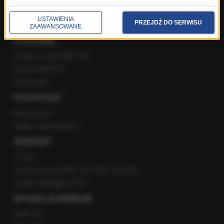
YouTube
Kanały RSS
USTAWIENIA
PRZEJDŹ DO SERWISU
ZAAWANSOWANE
POLECANE
Gorąca Linia RMF FM
Staż w RMF24
Patronaty
POZOSTAŁE
Newsroom
Radio internetowe
KONTAKT
O nas
Gorąca Linia RMF FM: 600 700 800
email: fakty@rmf.fm
APLIKACJE MOBILNE
RMF FM