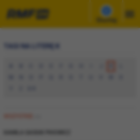
Słuchaj
TAGI NA LITERĘ K
A
B
C
D
E
F
G
H
I
J
K
L
M
N
O
P
Q
R
S
T
U
V
W
X
Y
Z
0-9
WSZYSTKIE
(34)
KAMILA GASIUK PIHOWICZ