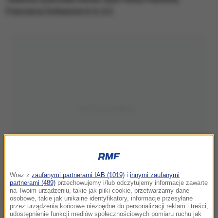
Francesca Schiavone 6:4, 6:3.
Wraz z
zaufanymi partnerami IAB (1019)
i
innymi zaufanymi
partnerami (489)
przechowujemy i/lub odczytujemy informacje zawarte
na Twoim urządzeniu, takie jak pliki cookie, przetwarzamy dane
osobowe, takie jak unikalne identyfikatory, informacje przesyłane
przez urządzenia końcowe niezbędne do personalizacji reklam i treści,
udostępnienie funkcji mediów społecznościowych pomiaru ruchu jak