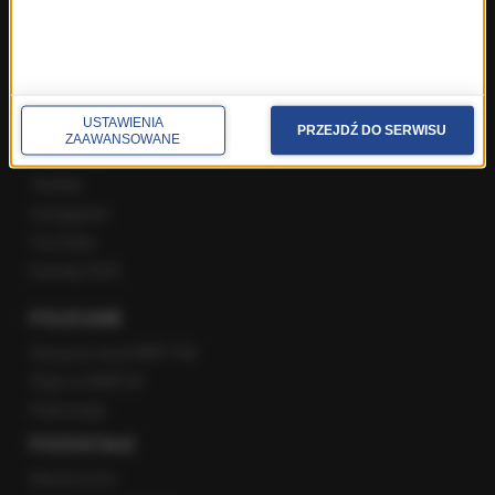
Gość Krzysztofa Ziemca w RMF FM
Rozmowy w Radiu RMF24
SPOŁECZNOŚĆ
USTAWIENIA
PRZEJDŹ DO SERWISU
ZAAWANSOWANE
Facebook
Twitter
Instagram
YouTube
Kanały RSS
POLECANE
Gorąca Linia RMF FM
Staż w RMF24
Patronaty
POZOSTAŁE
Newsroom