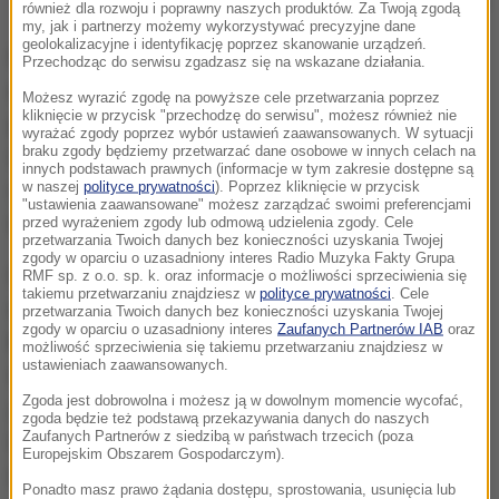
Agnieszka Radwańska
również dla rozwoju i poprawny naszych produktów. Za Twoją zgodą
my, jak i partnerzy możemy wykorzystywać precyzyjne dane
geolokalizacyjne i identyfikację poprzez skanowanie urządzeń.
Radwańska zakończyła
zawodową karierę
Przechodząc do serwisu zgadzasz się na wskazane działania.
sportową w listopadzie 2018 roku
. Od tamtej pory
Możesz wyrazić zgodę na powyższe cele przetwarzania poprzez
kliknięcie w przycisk "przechodzę do serwisu", możesz również nie
gra w meczach charytatywnych, a także w
wyrażać zgody poprzez wybór ustawień zaawansowanych. W sytuacji
braku zgody będziemy przetwarzać dane osobowe w innych celach na
Superlidze w barwach WKT Mera Warszawa
. W tym
innych podstawach prawnych (informacje w tym zakresie dostępne są
w naszej
polityce prywatności
). Poprzez kliknięcie w przycisk
roku dostała zaproszenie do udziału w turnieju
"ustawienia zaawansowane" możesz zarządzać swoimi preferencjami
legend Wimbledonu.
przed wyrażeniem zgody lub odmową udzielenia zgody. Cele
przetwarzania Twoich danych bez konieczności uzyskania Twojej
zgody w oparciu o uzasadniony interes Radio Muzyka Fakty Grupa
Polka w parze z Janković
udanie zainaugurowały
RMF sp. z o.o. sp. k. oraz informacje o możliwości sprzeciwienia się
takiemu przetwarzaniu znajdziesz w
polityce prywatności
. Cele
rozgrywki, pokonując Włoszki Flavię Pennettę i
przetwarzania Twoich danych bez konieczności uzyskania Twojej
zgody w oparciu o uzasadniony interes
Zaufanych Partnerów IAB
oraz
Francescę Schiavone bez większych problemów
możliwość sprzeciwienia się takiemu przetwarzaniu znajdziesz w
ustawieniach zaawansowanych.
6:4, 6:3. W grupie B polsko-serbski duet zagra
Zgoda jest dobrowolna i możesz ją w dowolnym momencie wycofać,
jeszcze z australijskim duetem Casey
zgoda będzie też podstawą przekazywania danych do naszych
Zaufanych Partnerów z siedzibą w państwach trzecich (poza
Dellacqua/Alicia Molik oraz słowacko-brytyjską parą
Europejskim Obszarem Gospodarczym).
Daniela Hantuchova/Laura Robson. Do finału
Ponadto masz prawo żądania dostępu, sprostowania, usunięcia lub