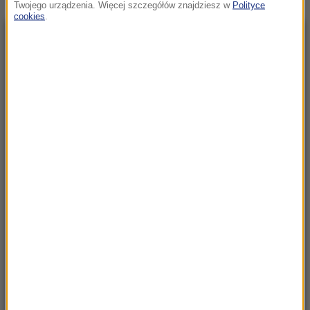
Twojego urządzenia. Więcej szczegółów znajdziesz w
Polityce
cookies
.
NAJNOWSZE
05:55
Każdego dnia ginie tam średnio jedno
dziecko. Szokujące dane UNICEF
05:28
Historyczne rozmowy w Wenezueli. Kraj może
przejść rewolucję
23:57
Były żołnierz USA przechodzi piekło w Rosji.
Waszyngton naciska na Moskwę
23:18
„To był dobry dzień”. Iga Świątek awansowała
do kolejnej rundy w Toronto