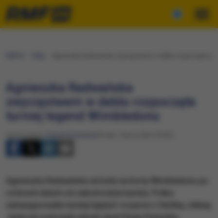
RMF24
Fakty
Agnieszka Radwańska zwycięstwem w deblu rozpoczęła turn
Agnieszka Radwańska
zwycięstwem w deblu rozpoczęła
turniej legend Wimbledonu
Opracowanie:
Paweł Konieczny
Wtorek, 5 lipca 2022 (18:05)
Agnieszka Radwańska wróciła na korty Wimbledonu po
czterech latach od zakończenia kariery. Polka
zainaugurowała turniej legend i w parze z Serbką Jeleną
Janković pokonała włoski duet Flavia Pennetta,