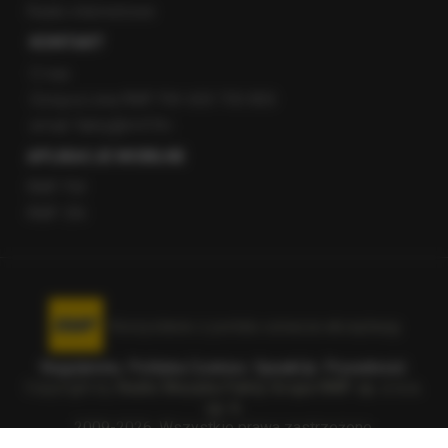
Radio internetowe
KONTAKT
O nas
Gorąca Linia RMF FM: 600 700 800
email: fakty@rmf.fm
APLIKACJE MOBILNE
RMF FM
RMF ON
Korzystanie z portalu oznacza akceptację
Regulaminu
.
Polityka Cookies
.
SpeakUp
.
Prywatność
.
Copyright by
Radio Muzyka Fakty Grupa RMF sp. z o.o.
sp. k.
2009-2026. Wszystkie prawa zastrzeżone.