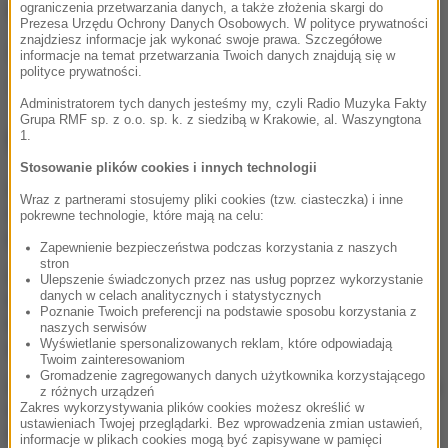
awansuje tylko zwycięzca
grupy.
ograniczenia przetwarzania danych, a także złożenia skargi do
Prezesa Urzędu Ochrony Danych Osobowych. W polityce prywatności
znajdziesz informacje jak wykonać swoje prawa. Szczegółowe
Źródło: PAP
informacje na temat przetwarzania Twoich danych znajdują się w
polityce prywatności.
Agnieszka Radwańska
tenis
Tagi:
Administratorem tych danych jesteśmy my, czyli Radio Muzyka Fakty
Grupa RMF sp. z o.o. sp. k. z siedzibą w Krakowie, al. Waszyngtona
NAJWAŻNIEJSZE FAKTY
1.
Stosowanie plików cookies i innych technologii
"Głupiutka, wystraszona".
Wraz z partnerami stosujemy pliki cookies (tzw. ciasteczka) i inne
Skandaliczne słowa znanej
pokrewne technologie, które mają na celu:
psycholożki o Idze Świątek
Zapewnienie bezpieczeństwa podczas korzystania z naszych
stron
Tenisowe emocje w
Ulepszenie świadczonych przez nas usług poprzez wykorzystanie
danych w celach analitycznych i statystycznych
Kanadzie. Porażka
Poznanie Twoich preferencji na podstawie sposobu korzystania z
Majchrzaka, Fręch i Linette
naszych serwisów
grają dalej
Wyświetlanie spersonalizowanych reklam, które odpowiadają
Twoim zainteresowaniom
Gromadzenie zagregowanych danych użytkownika korzystającego
Fręch żegna się z turniejem
z różnych urządzeń
w Waszyngtonie. Pegula
Zakres wykorzystywania plików cookies możesz określić w
ustawieniach Twojej przeglądarki. Bez wprowadzenia zmian ustawień,
znów górą
informacje w plikach cookies mogą być zapisywane w pamięci