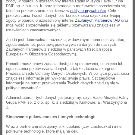
zgody w oparciu o uzasadniony interes Radio Muzyka Fakty Grupa
RMF sp. z o.o. sp. k. oraz informacje o możliwości sprzeciwienia się
takiemu przetwarzaniu znajdziesz w
polityce prywatności
. Cele
przetwarzania Twoich danych bez konieczności uzyskania Twojej
zgody w oparciu o uzasadniony interes
Zaufanych Partnerów IAB
oraz
możliwość sprzeciwienia się takiemu przetwarzaniu znajdziesz w
ustawieniach zaawansowanych.
Zgoda jest dobrowolna i możesz ją w dowolnym momencie wycofać,
zgoda będzie też podstawą przekazywania danych do naszych
Zaufanych Partnerów z siedzibą w państwach trzecich (poza
Europejskim Obszarem Gospodarczym).
Ponadto masz prawo żądania dostępu, sprostowania, usunięcia lub
ograniczenia przetwarzania danych, a także złożenia skargi do
Prezesa Urzędu Ochrony Danych Osobowych. W polityce prywatności
znajdziesz informacje jak wykonać swoje prawa. Szczegółowe
informacje na temat przetwarzania Twoich danych znajdują się w
polityce prywatności.
Administratorem tych danych jesteśmy my, czyli Radio Muzyka Fakty
Grupa RMF sp. z o.o. sp. k. z siedzibą w Krakowie, al. Waszyngtona
1.
Stosowanie plików cookies i innych technologii
Wraz z partnerami stosujemy pliki cookies (tzw. ciasteczka) i inne
pokrewne technologie, które mają na celu:
Rozpinany sweter był nieodzownym elementem