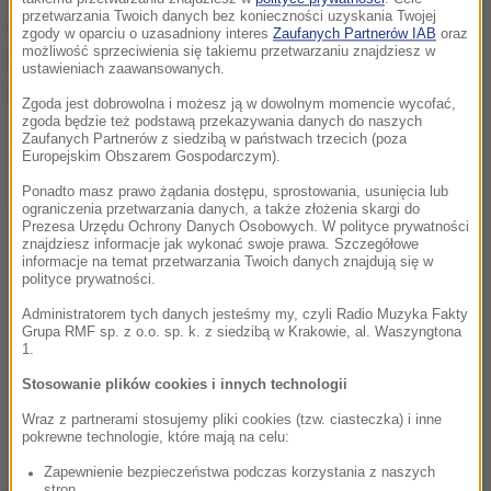
przetwarzania Twoich danych bez konieczności uzyskania Twojej
Spiegel":
skrytykował w nim politykę transferową
zgody w oparciu o uzasadniony interes
Zaufanych Partnerów IAB
oraz
możliwość sprzeciwienia się takiemu przetwarzaniu znajdziesz w
Bayernu
i w ten sposób zasugerował, że w
ustawieniach zaawansowanych.
Monachium potrzebne są wzmocnienia.
Zgoda jest dobrowolna i możesz ją w dowolnym momencie wycofać,
zgoda będzie też podstawą przekazywania danych do naszych
Zaufanych Partnerów z siedzibą w państwach trzecich (poza
Dalsza część artykułu pod materiałem video:
Europejskim Obszarem Gospodarczym).
Ponadto masz prawo żądania dostępu, sprostowania, usunięcia lub
ograniczenia przetwarzania danych, a także złożenia skargi do
Prezesa Urzędu Ochrony Danych Osobowych. W polityce prywatności
znajdziesz informacje jak wykonać swoje prawa. Szczegółowe
informacje na temat przetwarzania Twoich danych znajdują się w
polityce prywatności.
Administratorem tych danych jesteśmy my, czyli Radio Muzyka Fakty
Grupa RMF sp. z o.o. sp. k. z siedzibą w Krakowie, al. Waszyngtona
1.
Stosowanie plików cookies i innych technologii
Wraz z partnerami stosujemy pliki cookies (tzw. ciasteczka) i inne
pokrewne technologie, które mają na celu:
Zapewnienie bezpieczeństwa podczas korzystania z naszych
stron