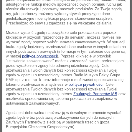
udostępnienie funkcji mediów społecznościowych pomiaru ruchu jak
również dla rozwoju i poprawny naszych produktów. Za Twoją zgodą
my, jak i partnerzy możemy wykorzystywać precyzyjne dane
geolokalizacyjne i identyfikację poprzez skanowanie urządzeń.
Przechodząc do serwisu zgadzasz się na wskazane działania.
Możesz wyrazić zgodę na powyższe cele przetwarzania poprzez
kliknięcie w przycisk "przechodzę do serwisu", możesz również nie
wyrażać zgody poprzez wybór ustawień zaawansowanych. W sytuacji
braku zgody będziemy przetwarzać dane osobowe w innych celach na
innych podstawach prawnych (informacje w tym zakresie dostępne są
w naszej
polityce prywatności
). Poprzez kliknięcie w przycisk
"ustawienia zaawansowane" możesz zarządzać swoimi preferencjami
przed wyrażeniem zgody lub odmową udzielenia zgody. Cele
przetwarzania Twoich danych bez konieczności uzyskania Twojej
zgody w oparciu o uzasadniony interes Radio Muzyka Fakty Grupa
RMF sp. z o.o. sp. k. oraz informacje o możliwości sprzeciwienia się
takiemu przetwarzaniu znajdziesz w
polityce prywatności
. Cele
przetwarzania Twoich danych bez konieczności uzyskania Twojej
zgody w oparciu o uzasadniony interes
Zaufanych Partnerów IAB
oraz
możliwość sprzeciwienia się takiemu przetwarzaniu znajdziesz w
ustawieniach zaawansowanych.
Zgoda jest dobrowolna i możesz ją w dowolnym momencie wycofać,
zgoda będzie też podstawą przekazywania danych do naszych
Zaufanych Partnerów z siedzibą w państwach trzecich (poza
Europejskim Obszarem Gospodarczym).