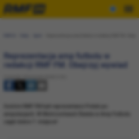
RMF24
Fakty
Sport
Reprezentacja amp futbolu w redakcji RMF FM. Obejrz
Reprezentacja amp futbolu w
redakcji RMF FM. Obejrzyj wywiad
Czwartek, 8 listopada 2018 (17:01)
Gośćmi RMF FM byli reprezentanci Polski po
amputacjach. W Mistrzostwach Świata w Amp Futbolu
zajęli dobre 7. miejsce!