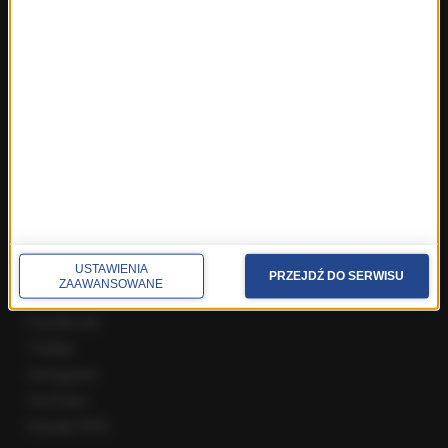
Fakty z Zakopanego
ROZMOWY W RMF FM
Najnowsze rozmowy w RMF FM
Rozmowa o 7:00 w RMF FM i Radiu RMF24
Poranna rozmowa w RMF FM
Popołudniowa rozmowa w RMF FM
Gość Krzysztofa Ziemca w RMF FM
Rozmowy w Radiu RMF24
SPOŁECZNOŚĆ
USTAWIENIA
PRZEJDŹ DO SERWISU
ZAAWANSOWANE
Facebook
Twitter
Instagram
YouTube
Kanały RSS