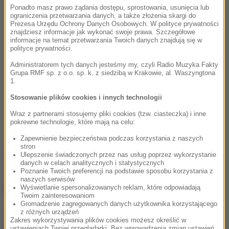
Ponadto masz prawo żądania dostępu, sprostowania, usunięcia lub
ograniczenia przetwarzania danych, a także złożenia skargi do
Prezesa Urzędu Ochrony Danych Osobowych. W polityce prywatności
znajdziesz informacje jak wykonać swoje prawa. Szczegółowe
informacje na temat przetwarzania Twoich danych znajdują się w
polityce prywatności.
Administratorem tych danych jesteśmy my, czyli Radio Muzyka Fakty
Grupa RMF sp. z o.o. sp. k. z siedzibą w Krakowie, al. Waszyngtona
1.
Stosowanie plików cookies i innych technologii
Wraz z partnerami stosujemy pliki cookies (tzw. ciasteczka) i inne
pokrewne technologie, które mają na celu:
Zapewnienie bezpieczeństwa podczas korzystania z naszych
stron
Ulepszenie świadczonych przez nas usług poprzez wykorzystanie
Źródło: RMF FM
danych w celach analitycznych i statystycznych
Poznanie Twoich preferencji na podstawie sposobu korzystania z
naszych serwisów
NAJWAŻNIEJSZE FAKTY
Wyświetlanie spersonalizowanych reklam, które odpowiadają
Twoim zainteresowaniom
Gromadzenie zagregowanych danych użytkownika korzystającego
z różnych urządzeń
Hubert Hurkacz gra dalej!
Zakres wykorzystywania plików cookies możesz określić w
Potrzebny był tie-break
ustawieniach Twojej przeglądarki. Bez wprowadzenia zmian ustawień,