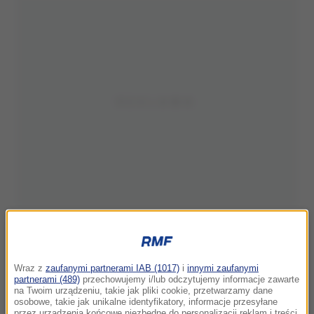
Wraz z
zaufanymi partnerami IAB (1017)
i
innymi zaufanymi
partnerami (489)
przechowujemy i/lub odczytujemy informacje zawarte
na Twoim urządzeniu, takie jak pliki cookie, przetwarzamy dane
osobowe, takie jak unikalne identyfikatory, informacje przesyłane
przez urządzenia końcowe niezbędne do personalizacji reklam i treści,