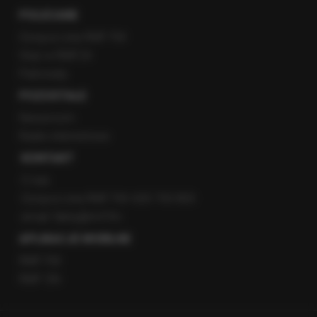
POLECANE
Gorąca Linia RMF FM
Staż w RMF24
Patronaty
POZOSTAŁE
Newsroom
Radio internetowe
KONTAKT
O nas
Gorąca Linia RMF FM: 600 700 800
email: fakty@rmf.fm
APLIKACJE MOBILNE
RMF FM
RMF ON