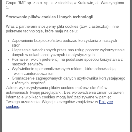
mistrzyniom złote medale na szyję.
Grupa RMF sp. z o.o. sp. k. z siedzibą w Krakowie, al. Waszyngtona
1.
Trzeba jednak przyznać, że choć w boksie medali
Stosowanie plików cookies i innych technologii
na Igrzyskach można zdobyć dużo, to od lat ich nie
Wraz z partnerami stosujemy pliki cookies (tzw. ciasteczka) i inne
zdobywamy. Te ostatnie lata to były lata chude.
pokrewne technologie, które mają na celu:
Zapewnienie bezpieczeństwa podczas korzystania z naszych
Tak, ale trzeba pamiętać o zmianach, jakie nastąpiły.
stron
Ulepszenie świadczonych przez nas usług poprzez wykorzystanie
Z dnia na dzień przestała istnieć liga bokserska.
danych w celach analitycznych i statystycznych
Poznanie Twoich preferencji na podstawie sposobu korzystania z
Kiedy istniała, mówiono, że jest zbędna. Dziś
naszych serwisów
Wyświetlanie spersonalizowanych reklam, które odpowiadają
wszyscy mówią, że to była kuźnia, poligon
Twoim zainteresowaniom
Gromadzenie zagregowanych danych użytkownika korzystającego
doświadczalny dla zawodników, trenerów, kibiców,
z różnych urządzeń
Zakres wykorzystywania plików cookies możesz określić w
działaczy i sędziów. Dziękuję ministerstwu, że
ustawieniach Twojej przeglądarki. Bez wprowadzenia zmian ustawień,
informacje w plikach cookies mogą być zapisywane w pamięci
stworzono młodzieżowe rozgrywki międzyokręgowe
Twojego urządzenia. Więcej szczegółów znajdziesz w
Polityce
o Puchar Minister Sportu. Mam nadzieję, że uda nam
cookies
.
się tam wyłapać jakieś perełki. Boks, jak każda inna
dyscyplina może mieć zastój, ale nigdy nie wiadomo,