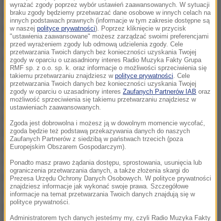
wyrażać zgody poprzez wybór ustawień zaawansowanych. W sytuacji
braku zgody będziemy przetwarzać dane osobowe w innych celach na
wszyscy w ministerstwie znają historię dyscypliny.
innych podstawach prawnych (informacje w tym zakresie dostępne są
Przypomnę - boks olimpijski liczy sobie ponad 100
w naszej
polityce prywatności
). Poprzez kliknięcie w przycisk
"ustawienia zaawansowane" możesz zarządzać swoimi preferencjami
lat. To bokserzy zdobyli najwięcej medali dla Polski
przed wyrażeniem zgody lub odmową udzielenia zgody. Cele
przetwarzania Twoich danych bez konieczności uzyskania Twojej
na Igrzyskach. Poza pływaniem i lekkoatletyką to
zgody w oparciu o uzasadniony interes Radio Muzyka Fakty Grupa
RMF sp. z o.o. sp. k. oraz informacje o możliwości sprzeciwienia się
boks jest najbardziej "medalodajną" dyscypliną na
takiemu przetwarzaniu znajdziesz w
polityce prywatności
. Cele
przetwarzania Twoich danych bez konieczności uzyskania Twojej
Igrzyskach. Zakaszemy rękawy i pokażemy, że ta
zgody w oparciu o uzasadniony interes
Zaufanych Partnerów IAB
oraz
możliwość sprzeciwienia się takiemu przetwarzaniu znajdziesz w
decyzja jest błędna. Udowodnią to nasze
ustawieniach zaawansowanych.
tegoroczne wyniki. Pani minister twierdzi, że polski
Zgoda jest dobrowolna i możesz ją w dowolnym momencie wycofać,
zgoda będzie też podstawą przekazywania danych do naszych
boks nie ma przyszłości. To nieprawda. Nasze
Zaufanych Partnerów z siedzibą w państwach trzecich (poza
juniorki w listopadzie na mistrzostwach Europy w
Europejskim Obszarem Gospodarczym).
Cetniewie zdobyły 17 medali - 3 złote, 9 srebrnych i 5
Ponadto masz prawo żądania dostępu, sprostowania, usunięcia lub
ograniczenia przetwarzania danych, a także złożenia skargi do
brązowych. Być może w ministerstwie nikt o tym nie
Prezesa Urzędu Ochrony Danych Osobowych. W polityce prywatności
znajdziesz informacje jak wykonać swoje prawa. Szczegółowe
wiedział, bo na mistrzostwach nikogo z resortu nie
informacje na temat przetwarzania Twoich danych znajdują się w
polityce prywatności.
było. Nikt nie pofatygował się, by założyć
Administratorem tych danych jesteśmy my, czyli Radio Muzyka Fakty