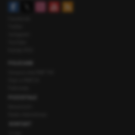
Facebook
Twitter
Instagram
YouTube
Kanały RSS
POLECANE
Gorąca Linia RMF FM
Staż w RMF24
Patronaty
POZOSTAŁE
Newsroom
Radio internetowe
KONTAKT
O nas