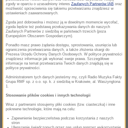
Dla fanów piłki siatkowej mamy niespodziankę.
zgody w oparciu o uzasadniony interes
Zaufanych Partnerów IAB
oraz
możliwość sprzeciwienia się takiemu przetwarzaniu znajdziesz w
Wejściówki na oba dzisiejsze mecze.
Jak je
ustawieniach zaawansowanych.
zdobyć?
Zajrzycie na nasz profil na Facebooku.
Zgoda jest dobrowolna i możesz ją w dowolnym momencie wycofać,
zgoda będzie też podstawą przekazywania danych do naszych
Tam o 13 pojawi się pytanie i wskazówki, gdzie
Zaufanych Partnerów z siedzibą w państwach trzecich (poza
Europejskim Obszarem Gospodarczym).
wysłać odpowiedź.
Ponadto masz prawo żądania dostępu, sprostowania, usunięcia lub
ograniczenia przetwarzania danych, a także złożenia skargi do
Pierwszy turniej pamięci legendarnego trenera
Prezesa Urzędu Ochrony Danych Osobowych. W polityce prywatności
znajdziesz informacje jak wykonać swoje prawa. Szczegółowe
rozegrany został w 2003 roku w Olsztynie. Później
informacje na temat przetwarzania Twoich danych znajdują się w
polityce prywatności.
siatkarze rywalizowali m.in. w Łodzi, Bydgoszczy,
Administratorem tych danych jesteśmy my, czyli Radio Muzyka Fakty
Katowicach, Zielonej Górze, Toruniu. Sześciokrotnie
Grupa RMF sp. z o.o. sp. k. z siedzibą w Krakowie, al. Waszyngtona
1.
zwyciężyli Polacy, dwa razy Holendrzy i Rosjanie, a
Stosowanie plików cookies i innych technologii
po jednym triumfie mają w dorobku zespoły Niemiec,
Wraz z partnerami stosujemy pliki cookies (tzw. ciasteczka) i inne
Włoch i Brazylii.
pokrewne technologie, które mają na celu:
(MKam)
Zapewnienie bezpieczeństwa podczas korzystania z naszych
stron
Ulepszenie świadczonych przez nas usług poprzez wykorzystanie