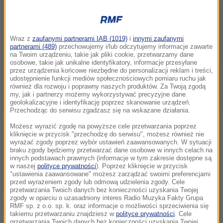
Wraz z
zaufanymi partnerami IAB (1019)
i
innymi zaufanymi
partnerami (489)
przechowujemy i/lub odczytujemy informacje zawarte
na Twoim urządzeniu, takie jak pliki cookie, przetwarzamy dane
osobowe, takie jak unikalne identyfikatory, informacje przesyłane
przez urządzenia końcowe niezbędne do personalizacji reklam i treści,
udostępnienie funkcji mediów społecznościowych pomiaru ruchu jak
również dla rozwoju i poprawny naszych produktów. Za Twoją zgodą
my, jak i partnerzy możemy wykorzystywać precyzyjne dane
geolokalizacyjne i identyfikację poprzez skanowanie urządzeń.
Przechodząc do serwisu zgadzasz się na wskazane działania.
Dziś polscy siatkarze zmierzą się z Serbami. W
Możesz wyrazić zgodę na powyższe cele przetwarzania poprzez
kliknięcie w przycisk "przechodzę do serwisu", możesz również nie
ostatnich latach w starciach z bałkańskim
wyrażać zgody poprzez wybór ustawień zaawansowanych. W sytuacji
braku zgody będziemy przetwarzać dane osobowe w innych celach na
przeciwnikiem Polska wychodziła zwycięsko.
innych podstawach prawnych (informacje w tym zakresie dostępne są
w naszej
polityce prywatności
). Poprzez kliknięcie w przycisk
Chociażby podczas turnieju kwalifikacyjnego w
"ustawienia zaawansowane" możesz zarządzać swoimi preferencjami
Berlinie, czy w mistrzostwach świata w Polsce.
przed wyrażeniem zgody lub odmową udzielenia zgody. Cele
przetwarzania Twoich danych bez konieczności uzyskania Twojej
zgody w oparciu o uzasadniony interes Radio Muzyka Fakty Grupa
Czy tak będzie i dzisiaj?
RMF sp. z o.o. sp. k. oraz informacje o możliwości sprzeciwienia się
takiemu przetwarzaniu znajdziesz w
polityce prywatności
. Cele
przetwarzania Twoich danych bez konieczności uzyskania Twojej