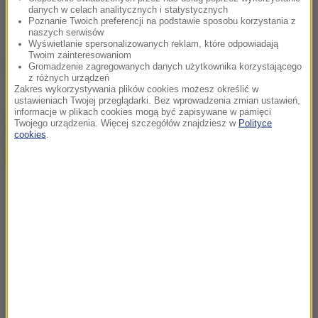
danych w celach analitycznych i statystycznych
Poznanie Twoich preferencji na podstawie sposobu korzystania z
naszych serwisów
Wyświetlanie spersonalizowanych reklam, które odpowiadają
Twoim zainteresowaniom
Źródło: RMF FM
Gromadzenie zagregowanych danych użytkownika korzystającego
z różnych urządzeń
Zakres wykorzystywania plików cookies możesz określić w
ustawieniach Twojej przeglądarki. Bez wprowadzenia zmian ustawień,
chcesz widzieć więcej artykułów od RMF24?
dodaj w
informacje w plikach cookies mogą być zapisywane w pamięci
Twojego urządzenia. Więcej szczegółów znajdziesz w
Polityce
Google
cookies
.