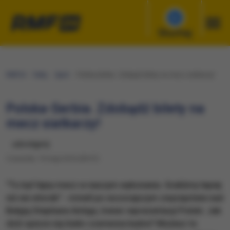
Słuchaj
RMF24
Fakty
Sport
Polska-Serbia. Zdobądź bilety na mecz siatkarzy!
Polska-Serbia. Zdobądź bilety na
mecz siatkarzy!
udostępnij
Czwartek, 19 maja 2016 (09:57)
"To był fajny mecz w naszym wykonaniu. Graliśmy lepiej
niż we wtorek" - mówił po wczorajszym zwycięstwie nad
Belgią Stephane Antiga, trener reprezentacji Polski. Jak
dziś spisze się biało-czerwona kadra? Możesz to