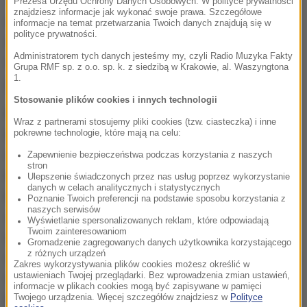
To będzie również pierwszy mecz po tzw. "aferze
Prezesa Urzędu Ochrony Danych Osobowych. W polityce prywatności
znajdziesz informacje jak wykonać swoje prawa. Szczegółowe
alkoholowej". Adam Nawałka i Zbigniew Boniek
informacje na temat przetwarzania Twoich danych znajdują się w
polityce prywatności.
zapewnili, że wszystko zostało wyjaśnione
Administratorem tych danych jesteśmy my, czyli Radio Muzyka Fakty
wewnątrz reprezentacji i o żadnym kryzysie nie ma
Grupa RMF sp. z o.o. sp. k. z siedzibą w Krakowie, al. Waszyngtona
1.
już mowy.
Stosowanie plików cookies i innych technologii
Mecz w Bukareszcie zostanie rozegrany 11
Wraz z partnerami stosujemy pliki cookies (tzw. ciasteczka) i inne
listopada. W tym samym czasie w wielu miejscach
pokrewne technologie, które mają na celu:
w Polsce wystartują Biegi Niepodległości. W
Zapewnienie bezpieczeństwa podczas korzystania z naszych
stron
Krakowie uczestnicy będą mieli do pokonania 11
Ulepszenie świadczonych przez nas usług poprzez wykorzystanie
danych w celach analitycznych i statystycznych
kilometrów (start i meta na krakowskich błoniach), a
Poznanie Twoich preferencji na podstawie sposobu korzystania z
naszych serwisów
zapisywać się można za pośrednictwem strony
Wyświetlanie spersonalizowanych reklam, które odpowiadają
Twoim zainteresowaniom
internetowej. Największa tego typu impreza
Gromadzenie zagregowanych danych użytkownika korzystającego
z różnych urządzeń
odbędzie się w Warszawie - tam Bieg Niepodległości
Zakres wykorzystywania plików cookies możesz określić w
ustawieniach Twojej przeglądarki. Bez wprowadzenia zmian ustawień,
wystartuje po raz 28. Pierwszy strzał na ulicy Jana
informacje w plikach cookies mogą być zapisywane w pamięci
Pawła II punktualnie o 11:11. Biegi organizowane są
Twojego urządzenia. Więcej szczegółów znajdziesz w
Polityce