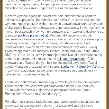
piątek z Rumunią. Choć trudno w to uwierzyć, biało-
my, jak i partnerzy możemy wykorzystywać precyzyjne dane
geolokalizacyjne i identyfikację poprzez skanowanie urządzeń.
czerwoni jeszcze nigdy nie wygrali na rumuńskiej
Przechodząc do serwisu zgadzasz się na wskazane działania.
ziemi w meczu o punkty (84 lata temu Polska wygrała
Możesz wyrazić zgodę na powyższe cele przetwarzania poprzez
kliknięcie w przycisk "przechodzę do serwisu", możesz również nie
w Bukareszcie 5:0 w meczu towarzyskim). Statystyki
wyrażać zgody poprzez wybór ustawień zaawansowanych. W sytuacji
braku zgody będziemy przetwarzać dane osobowe w innych celach na
również działają na naszą niekorzyść: na 35 meczów,
innych podstawach prawnych (informacje w tym zakresie dostępne są
nasi piłkarze wygrali zaledwie pięć spotkań z
w naszej
polityce prywatności
). Poprzez kliknięcie w przycisk
"ustawienia zaawansowane" możesz zarządzać swoimi preferencjami
"Tricolorii".
przed wyrażeniem zgody lub odmową udzielenia zgody. Cele
przetwarzania Twoich danych bez konieczności uzyskania Twojej
zgody w oparciu o uzasadniony interes Radio Muzyka Fakty Grupa
W poprzednich spotkaniach podopieczni Adama
RMF sp. z o.o. sp. k. oraz informacje o możliwości sprzeciwienia się
takiemu przetwarzaniu znajdziesz w
polityce prywatności
. Cele
Nawałki nieoczekiwanie zremisowali z
przetwarzania Twoich danych bez konieczności uzyskania Twojej
zgody w oparciu o uzasadniony interes
Zaufanych Partnerów IAB
oraz
Kazachstanem, oraz wygrali z Danią i Armenią. Choć
możliwość sprzeciwienia się takiemu przetwarzaniu znajdziesz w
ustawieniach zaawansowanych.
w tabeli nasza drużyna ma 7 punktów i zajmuje
Zgoda jest dobrowolna i możesz ją w dowolnym momencie wycofać,
drugie miejsce, kibice do końca musieli drżeć o
zgoda będzie też podstawą przekazywania danych do naszych
końcowy wynik, a piłkarze po ostatnim gwizdku robili
Zaufanych Partnerów z siedzibą w państwach trzecich (poza
Europejskim Obszarem Gospodarczym).
dobrą minę do złej gry.
Ponadto masz prawo żądania dostępu, sprostowania, usunięcia lub
ograniczenia przetwarzania danych, a także złożenia skargi do