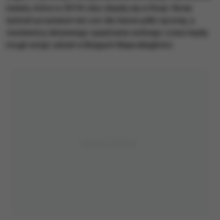
świata, które w 2018 roku obędą się w Rosji. Nowy
tydzień przyniesie też coś dla fanów piłki ręcznej, a
zwolennicy aktywnego spędzania wolnego czasu będą
mogli wziąć udział w Biegach Niepodległości.