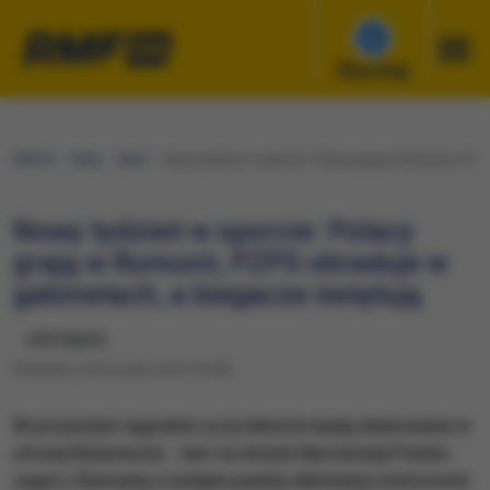
Słuchaj
RMF24
Fakty
Sport
Nowy tydzień w sporcie: Polacy grają w Rumunii, PZPS
Nowy tydzień w sporcie: Polacy
grają w Rumunii, PZPS obraduje w
gabinetach, a biegacze świętują
udostępnij
Niedziela, 6 listopada 2016 (18:00)
W przyszłym tygodniu oczy kibiców będą skierowane w
stronę Bukaresztu - tam na Arenie Narodowej Polska
zagra z Rumunią o kolejne punkty eliminacji mistrzostw