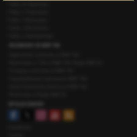
Fakty ze Śląskiego
Fakty z Trójmiasta
Fakty z Warszawy
Fakty z Wrocławia
Fakty z Zakopanego
ROZMOWY W RMF FM
Najnowsze rozmowy w RMF FM
Rozmowa o 7:00 w RMF FM i Radiu RMF24
Poranna rozmowa w RMF FM
Popołudniowa rozmowa w RMF FM
Gość Krzysztofa Ziemca w RMF FM
Rozmowy w Radiu RMF24
SPOŁECZNOŚĆ
Facebook
Twitter