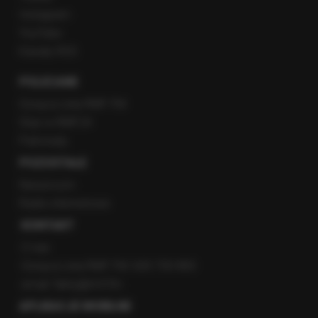
Instagram
YouTube
Kanały RSS
POLECANE
Gorąca Linia RMF FM
Staż w RMF24
Patronaty
POZOSTAŁE
Newsroom
Radio internetowe
KONTAKT
O nas
Gorąca Linia RMF FM: 600 700 800
email: fakty@rmf.fm
APLIKACJE MOBILNE