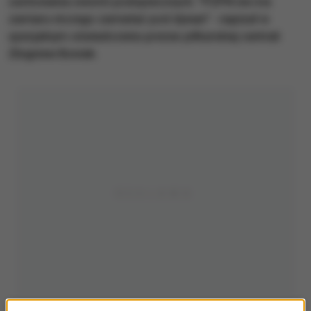
zachowania swoich podopiecznych. "PZPN nie ma
zamiaru niczego zamiatać pod dywan" - napisał w
specjalnym oświadczeniu prezes piłkarskiej centrali
Zbigniew Boniek.