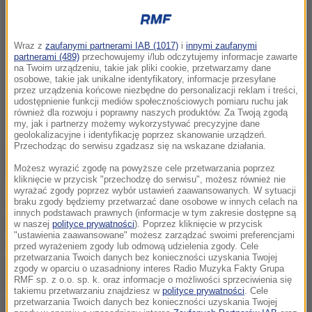
Wraz z
zaufanymi partnerami IAB (1017)
i
innymi zaufanymi
partnerami (489)
przechowujemy i/lub odczytujemy informacje zawarte
na Twoim urządzeniu, takie jak pliki cookie, przetwarzamy dane
osobowe, takie jak unikalne identyfikatory, informacje przesyłane
przez urządzenia końcowe niezbędne do personalizacji reklam i treści,
udostępnienie funkcji mediów społecznościowych pomiaru ruchu jak
również dla rozwoju i poprawny naszych produktów. Za Twoją zgodą
my, jak i partnerzy możemy wykorzystywać precyzyjne dane
geolokalizacyjne i identyfikację poprzez skanowanie urządzeń.
Przechodząc do serwisu zgadzasz się na wskazane działania.
Możesz wyrazić zgodę na powyższe cele przetwarzania poprzez
kliknięcie w przycisk "przechodzę do serwisu", możesz również nie
wyrażać zgody poprzez wybór ustawień zaawansowanych. W sytuacji
W ubiegłym tygodniu na łamach "Przeglądu
braku zgody będziemy przetwarzać dane osobowe w innych celach na
innych podstawach prawnych (informacje w tym zakresie dostępne są
Sportowego" pojawiły się informacje, że po sobotnim
w naszej
polityce prywatności
). Poprzez kliknięcie w przycisk
"ustawienia zaawansowane" możesz zarządzać swoimi preferencjami
meczu z Danią (3:2), a przed meczem z Armenią (2:1)
przed wyrażeniem zgody lub odmową udzielenia zgody. Cele
przetwarzania Twoich danych bez konieczności uzyskania Twojej
część z zawodników urządziła głośną imprezę, przez
zgody w oparciu o uzasadniony interes Radio Muzyka Fakty Grupa
RMF sp. z o.o. sp. k. oraz informacje o możliwości sprzeciwienia się
którą spać nie mogli inni reprezentanci. Według
takiemu przetwarzaniu znajdziesz w
polityce prywatności
. Cele
przetwarzania Twoich danych bez konieczności uzyskania Twojej
dziennika niektórzy gracze już przed meczem z