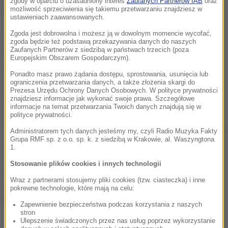
zgody w oparciu o uzasadniony interes
Zaufanych Partnerów IAB
oraz
Danią grali całą noc w karty przy piwie.
możliwość sprzeciwienia się takiemu przetwarzaniu znajdziesz w
ustawieniach zaawansowanych.
Zgoda jest dobrowolna i możesz ją w dowolnym momencie wycofać,
Takie sytuacje z zachowaniem niektórych
zgoda będzie też podstawą przekazywania danych do naszych
Zaufanych Partnerów z siedzibą w państwach trzecich (poza
kadrowiczów nie mogą mieć miejsca. Nie będę tego
Europejskim Obszarem Gospodarczym).
tolerował! Nie będzie mego przyzwolenia na łamanie
Ponadto masz prawo żądania dostępu, sprostowania, usunięcia lub
zasad postawy reprezentanta Polski. Zawsze
ograniczenia przetwarzania danych, a także złożenia skargi do
Prezesa Urzędu Ochrony Danych Osobowych. W polityce prywatności
kierowałem się i kieruję w zarządzaniu reprezentacją
znajdziesz informacje jak wykonać swoje prawa. Szczegółowe
informacje na temat przetwarzania Twoich danych znajdują się w
jedną zasadniczą dewizą - dobro zespołu jest ponad
polityce prywatności.
wszystkim, także ponad indywidualnymi słabościami i
Administratorem tych danych jesteśmy my, czyli Radio Muzyka Fakty
Grupa RMF sp. z o.o. sp. k. z siedzibą w Krakowie, al. Waszyngtona
wadami. Od trzech lat wykonujemy naszą pracę,
1.
uwieńczoną ćwierćfinałem mistrzostw Europy we
Stosowanie plików cookies i innych technologii
Francji. Jestem przekonany, że nasza drużyna jest
Wraz z partnerami stosujemy pliki cookies (tzw. ciasteczka) i inne
świadoma celu do jakiego zmierzamy
- przekazał
pokrewne technologie, które mają na celu:
Nawałka w oświadczeniu.
Zapewnienie bezpieczeństwa podczas korzystania z naszych
stron
Ulepszenie świadczonych przez nas usług poprzez wykorzystanie