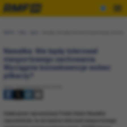
RMF24
Fakty
Sport
Nawałka: Nie będę tolerował niesportowego zachowan
Nawałka: Nie będę tolerował
niesportowego zachowania.
Wyciągnie konsekwencje wobec
piłkarzy?
Środa, 19 października 2016 (16:56)
Selekcjoner reprezentacji Polski Adam Nawałka
zapowiedział, że nie będzie tolerował niesportowego