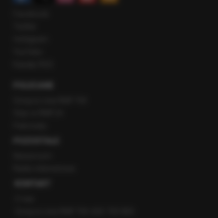
Facebook
Twitter
Instagram
YouTube
Kanały RSS
POLECANE
Gorąca Linia RMF FM
Staż w RMF24
Patronaty
POZOSTAŁE
Newsroom
Radio internetowe
KONTAKT
O nas
Gorąca Linia RMF FM: 600 700 800