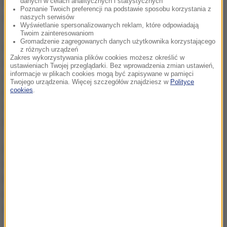
danych w celach analitycznych i statystycznych
Według nieoficjalnych informacji w środę miało dojść
Poznanie Twoich preferencji na podstawie sposobu korzystania z
do spotkania selekcjonera z prezesem.
naszych serwisów
Wyświetlanie spersonalizowanych reklam, które odpowiadają
Twoim zainteresowaniom
Gromadzenie zagregowanych danych użytkownika korzystającego
Drużyna narodowa jest zobowiązana do sportowej
z różnych urządzeń
Zakres wykorzystywania plików cookies możesz określić w
postawy nie tylko na samym boisku. Także poza nim
ustawieniach Twojej przeglądarki. Bez wprowadzenia zmian ustawień,
informacje w plikach cookies mogą być zapisywane w pamięci
oczekujemy od każdego piłkarza kadry właściwego
Twojego urządzenia. Więcej szczegółów znajdziesz w
Polityce
zachowania, godnego gry w biało-czerwonych
cookies
.
strojach. Konkretne decyzje w zaistniałej sytuacji
podejmie selekcjoner
- zapowiedział Boniek.
W grupie E z dorobkiem siedmiu punktów prowadzi
Czarnogóra. Polskę wyprzedza tylko lepszym
bilansem bramek. Rumunia do czołowej dwójki traci
dwa punkty, natomiast Duńczycy w trzech
spotkaniach zgromadzili zaledwie trzy.