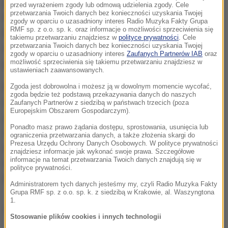
połowa miała wejściówki na stadion Wanda
przed wyrażeniem zgody lub odmową udzielenia zgody. Cele
przetwarzania Twoich danych bez konieczności uzyskania Twojej
Metropolitano. Przypomina, że do zapewnienia
zgody w oparciu o uzasadniony interes Radio Muzyka Fakty Grupa
RMF sp. z o.o. sp. k. oraz informacje o możliwości sprzeciwienia się
bezpieczeństwa mieszkańców stolicy i turystów na
takiemu przetwarzaniu znajdziesz w
polityce prywatności
. Cele
przetwarzania Twoich danych bez konieczności uzyskania Twojej
ulice miasta skierowano 4700 funkcjonariuszy
zgody w oparciu o uzasadniony interes
Zaufanych Partnerów IAB
oraz
policji.
możliwość sprzeciwienia się takiemu przetwarzaniu znajdziesz w
ustawieniach zaawansowanych.
Hiszpańskie media odnotowują zatrzymania
Zgoda jest dobrowolna i możesz ją w dowolnym momencie wycofać,
zgoda będzie też podstawą przekazywania danych do naszych
angielskich kibiców, które miały miejsce w Madrycie
Zaufanych Partnerów z siedzibą w państwach trzecich (poza
Europejskim Obszarem Gospodarczym).
już w piątek wieczorem. Objęły one m.in. agresora
Ponadto masz prawo żądania dostępu, sprostowania, usunięcia lub
seksualnego, a także mężczyznę, który został
ograniczenia przetwarzania danych, a także złożenia skargi do
Prezesa Urzędu Ochrony Danych Osobowych. W polityce prywatności
aresztowany za posiadanie dużych ilości
znajdziesz informacje jak wykonać swoje prawa. Szczegółowe
informacje na temat przetwarzania Twoich danych znajdują się w
narkotyków. Obaj podczas zatrzymania wdali się w
polityce prywatności.
bójkę z policjantami.
Administratorem tych danych jesteśmy my, czyli Radio Muzyka Fakty
Grupa RMF sp. z o.o. sp. k. z siedzibą w Krakowie, al. Waszyngtona
1.
Dalsza część artykułu pod materiałem video:
Stosowanie plików cookies i innych technologii