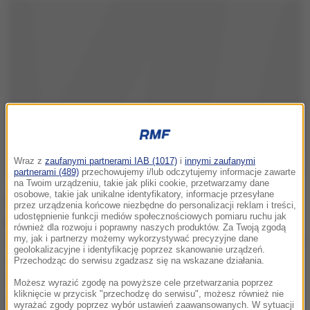
Wraz z
zaufanymi partnerami IAB (1017)
i
innymi zaufanymi
partnerami (489)
przechowujemy i/lub odczytujemy informacje zawarte
na Twoim urządzeniu, takie jak pliki cookie, przetwarzamy dane
osobowe, takie jak unikalne identyfikatory, informacje przesyłane
Byliśmy zaskoczeni na początku, bo nie byliśmy
przez urządzenia końcowe niezbędne do personalizacji reklam i treści,
udostępnienie funkcji mediów społecznościowych pomiaru ruchu jak
przygotowani na to, że Władimir Alekno całkowicie
również dla rozwoju i poprawny naszych produktów. Za Twoją zgodą
zmieni ustawienie swojej drużyny. Nie spodziewaliśmy
my, jak i partnerzy możemy wykorzystywać precyzyjne dane
geolokalizacyjne i identyfikację poprzez skanowanie urządzeń.
się, że na ataku zagra Dmitrij Muserski, w przyjęciu
Przechodząc do serwisu zgadzasz się na wskazane działania.
Maksim Michajłow. Jestem jednak bardzo
Możesz wyrazić zgodę na powyższe cele przetwarzania poprzez
kliknięcie w przycisk "przechodzę do serwisu", możesz również nie
zadowolony z postawy moich zawodników
- mówił po
wyrażać zgody poprzez wybór ustawień zaawansowanych. W sytuacji