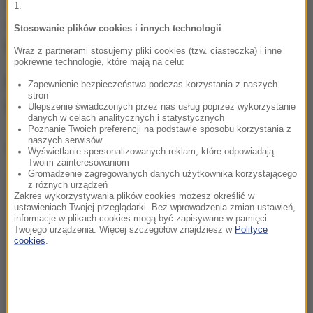
zasada, że drużyna, która zrobi mniej błędów,
1.
wygrywa mecz - i tak też się dzisiaj stało
-
Stosowanie plików cookies i innych technologii
podsumował.
Wraz z partnerami stosujemy pliki cookies (tzw. ciasteczka) i inne
pokrewne technologie, które mają na celu:
Sebastian Świderski: Ważne
Zapewnienie bezpieczeństwa podczas korzystania z naszych
stron
zwycięstwo, które nic nam nie daje
Ulepszenie świadczonych przez nas usług poprzez wykorzystanie
danych w celach analitycznych i statystycznych
Poznanie Twoich preferencji na podstawie sposobu korzystania z
naszych serwisów
Dalsza część artykułu pod materiałem video:
Wyświetlanie spersonalizowanych reklam, które odpowiadają
Twoim zainteresowaniom
Gromadzenie zagregowanych danych użytkownika korzystającego
z różnych urządzeń
Zakres wykorzystywania plików cookies możesz określić w
ustawieniach Twojej przeglądarki. Bez wprowadzenia zmian ustawień,
informacje w plikach cookies mogą być zapisywane w pamięci
Twojego urządzenia. Więcej szczegółów znajdziesz w
Polityce
cookies
.