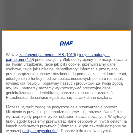
Wraz z
zaufanymi partnerami IAB (1019)
i
innymi zaufanymi
partnerami (489)
przechowujemy i/lub odczytujemy informacje zawarte
Od czterech lat we Wrocławiu można korzystać m.in.
na Twoim urządzeniu, takie jak pliki cookie, przetwarzamy dane
osobowe, takie jak unikalne identyfikatory, informacje przesyłane
z kasowników Open Payment System - to oznacza, że
przez urządzenia końcowe niezbędne do personalizacji reklam i treści,
za bilet na autobus czy tramwaj można zapłacić
udostępnienie funkcji mediów społecznościowych pomiaru ruchu jak
również dla rozwoju i poprawny naszych produktów. Za Twoją zgodą
zbliżeniowo kartą.
Zainstalowano ponad 2800
my, jak i partnerzy możemy wykorzystywać precyzyjne dane
geolokalizacyjne i identyfikację poprzez skanowanie urządzeń.
nowych elektronicznych kasowników - po kilka w
Przechodząc do serwisu zgadzasz się na wskazane działania.
każdym pojeździe. Do tego do dyspozycji jest 170
Możesz wyrazić zgodę na powyższe cele przetwarzania poprzez
kliknięcie w przycisk "przechodzę do serwisu", możesz również nie
nowoczesnych automatów biletowych.
wyrażać zgody poprzez wybór ustawień zaawansowanych. W sytuacji
braku zgody będziemy przetwarzać dane osobowe w innych celach na
innych podstawach prawnych (informacje w tym zakresie dostępne są
"Lubimy kupować w aplikacjach"
w naszej
polityce prywatności
). Poprzez kliknięcie w przycisk