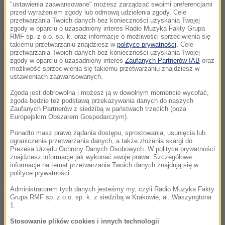
"ustawienia zaawansowane" możesz zarządzać swoimi preferencjami
przed wyrażeniem zgody lub odmową udzielenia zgody. Cele
Obecnie
około 45 proc. wartości całej sprzedaży
przetwarzania Twoich danych bez konieczności uzyskania Twojej
zgody w oparciu o uzasadniony interes Radio Muzyka Fakty Grupa
biletów stanowią transakcje zbliżeniowe.
RMF sp. z o.o. sp. k. oraz informacje o możliwości sprzeciwienia się
takiemu przetwarzaniu znajdziesz w
polityce prywatności
. Cele
przetwarzania Twoich danych bez konieczności uzyskania Twojej
Ale widzimy inny trend.
Coraz częściej Polacy
zgody w oparciu o uzasadniony interes
Zaufanych Partnerów IAB
oraz
możliwość sprzeciwienia się takiemu przetwarzaniu znajdziesz w
korzystają z aplikacji, pod które podpięte są karty
ustawieniach zaawansowanych.
płatnicze lub jest możliwość dokonywania mikro
Zgoda jest dobrowolna i możesz ją w dowolnym momencie wycofać,
płatności za ich pośrednictwem w smartfonie. Po
zgoda będzie też podstawą przekazywania danych do naszych
Zaufanych Partnerów z siedzibą w państwach trzecich (poza
prostu
lubimy kupować różne usługi w aplikacjach.
Europejskim Obszarem Gospodarczym).
By wyjść naprzeciw tym potrzebom dajemy taką
Ponadto masz prawo żądania dostępu, sprostowania, usunięcia lub
ograniczenia przetwarzania danych, a także złożenia skargi do
możliwość także we Wrocławiu
- opowiada Jolanta
Prezesa Urzędu Ochrony Danych Osobowych. W polityce prywatności
znajdziesz informacje jak wykonać swoje prawa. Szczegółowe
Mikos, kierownik Działu Obsługi Systemu Biletowego
informacje na temat przetwarzania Twoich danych znajdują się w
polityce prywatności.
we wrocławskim magistracie.
Administratorem tych danych jesteśmy my, czyli Radio Muzyka Fakty
Grupa RMF sp. z o.o. sp. k. z siedzibą w Krakowie, al. Waszyngtona
Od początku roku do końca sierpnia pasażerowie
1.
wrocławskiego MPK
poprzez aplikacje kupili bilety
Stosowanie plików cookies i innych technologii