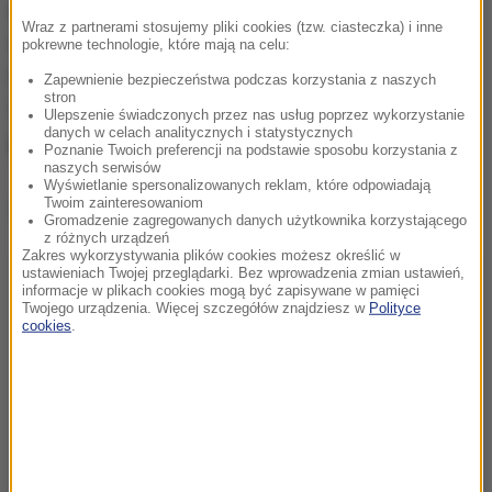
za łączną sumę 12,5 mln zł.
To około 10 proc.
Wraz z partnerami stosujemy pliki cookies (tzw. ciasteczka) i inne
wartości sprzedawanych we Wrocławiu biletów.
pokrewne technologie, które mają na celu:
Podstawową aplikacją jest URBANCARD. Inne to
Zapewnienie bezpieczeństwa podczas korzystania z naszych
stron
SkyCash, mPay i Mobil SolidSolution.
Teraz dołącza
Ulepszenie świadczonych przez nas usług poprzez wykorzystanie
danych w celach analitycznych i statystycznych
piąta - "Jak Dojadę".
Poznanie Twoich preferencji na podstawie sposobu korzystania z
naszych serwisów
Wyświetlanie spersonalizowanych reklam, które odpowiadają
Twoim zainteresowaniom
Dalsza część artykułu pod materiałem video:
Gromadzenie zagregowanych danych użytkownika korzystającego
z różnych urządzeń
Zakres wykorzystywania plików cookies możesz określić w
ustawieniach Twojej przeglądarki. Bez wprowadzenia zmian ustawień,
informacje w plikach cookies mogą być zapisywane w pamięci
Twojego urządzenia. Więcej szczegółów znajdziesz w
Polityce
cookies
.