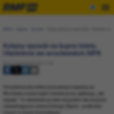
RMF24
Regiony
Wrocław
Kolejny sposób na kupno biletu. Ułatwienie we
Kolejny sposób na kupno biletu.
Ułatwienie we wrocławskim MPK
Środa, 5 października 2022 (17:24)
Od października bilety komunikacji miejskiej we
Wrocławiu można kupić również przez aplikację „Jak
dojadę”. To ułatwienie przede wszystkim dla turystów
odwiedzających stolicę Dolnego Śląska - podkreśla
miasto w swoim komunikacie.