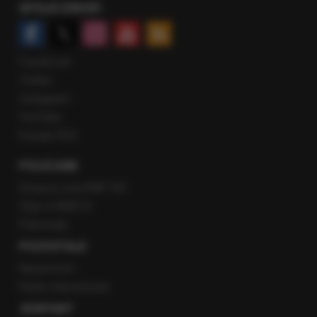
SPOŁECZNOŚĆ
Facebook
Twitter
Instagram
YouTube
Kanały RSS
POLECANE
Gorąca Linia RMF FM
Staż w RMF24
Patronaty
POZOSTAŁE
Newsroom
Radio internetowe
KONTAKT