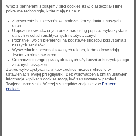
Czytaj opinie, ale z dystansem
Wraz z partnerami stosujemy pliki cookies (tzw. ciasteczka) i inne
pokrewne technologie, które mają na celu:
Ortopeda Warszawa
- po wpisaniu tego hasła do
Zapewnienie bezpieczeństwa podczas korzystania z naszych
stron
wyszukiwarki pierwsze, co prawdopodobnie
Ulepszenie świadczonych przez nas usług poprzez wykorzystanie
danych w celach analitycznych i statystycznych
zobaczymy, to rankingi, komentarze i opinie na temat
Poznanie Twoich preferencji na podstawie sposobu korzystania z
naszych serwisów
wybranych specjalistów. Mogą być pomocne, lecz
Wyświetlanie spersonalizowanych reklam, które odpowiadają
nie powinny stanowić jedynego kryterium wyboru.
Twoim zainteresowaniom
Gromadzenie zagregowanych danych użytkownika korzystającego
Każdy przypadek medyczny jest inny, a
z różnych urządzeń
Zakres wykorzystywania plików cookies możesz określić w
doświadczenia poszczególnych osób zależą od
ustawieniach Twojej przeglądarki. Bez wprowadzenia zmian ustawień,
informacje w plikach cookies mogą być zapisywane w pamięci
rodzaju choroby i oczekiwań. Warto więc traktować
Twojego urządzenia. Więcej szczegółów znajdziesz w
Polityce
cookies
.
opinie jako wskazówkę, a nie ostateczny
wyznacznik kwalifikacji danego specjalisty.
Dostępność i organizacja leczenia
Praktycznym aspektem jest czas oczekiwania na