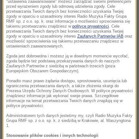
Przy wyborze lekarza warto zwrócić uwagę na kilka
"ustawienia zaawansowane" możesz zarządzać swoimi preferencjami
przed wyrażeniem zgody lub odmową udzielenia zgody. Cele
elementów.
przetwarzania Twoich danych bez konieczności uzyskania Twojej
zgody w oparciu o uzasadniony interes Radio Muzyka Fakty Grupa
RMF sp. z o.o. sp. k. oraz informacje o możliwości sprzeciwienia się
Po pierwsze, doświadczenie w leczeniu problemu,
takiemu przetwarzaniu znajdziesz w
polityce prywatności
. Cele
przetwarzania Twoich danych bez konieczności uzyskania Twojej
z którym zgłasza się pacjent. Innych kompetencji
zgody w oparciu o uzasadniony interes
Zaufanych Partnerów IAB
oraz
możliwość sprzeciwienia się takiemu przetwarzaniu znajdziesz w
wymaga chirurgia ręki, innych traumatologia
ustawieniach zaawansowanych.
sportowa czy leczenie chorób kręgosłupa.
Zgoda jest dobrowolna i możesz ją w dowolnym momencie wycofać,
zgoda będzie też podstawą przekazywania danych do naszych
Po drugie, dostęp placówki do nowoczesnych
Zaufanych Partnerów z siedzibą w państwach trzecich (poza
Europejskim Obszarem Gospodarczym).
metod diagnostycznych (RTG, USG) i
Ponadto masz prawo żądania dostępu, sprostowania, usunięcia lub
terapeutycznych, takich jak artroskopia czy
ograniczenia przetwarzania danych, a także złożenia skargi do
Prezesa Urzędu Ochrony Danych Osobowych. W polityce prywatności
iniekcje pod kontrolą obrazu.
znajdziesz informacje jak wykonać swoje prawa. Szczegółowe
informacje na temat przetwarzania Twoich danych znajdują się w
polityce prywatności.
Po trzecie, przejrzysta komunikacja: dobry
Administratorem tych danych jesteśmy my, czyli Radio Muzyka Fakty
ortopeda jasno tłumaczy rozpoznanie i opisuje
Grupa RMF sp. z o.o. sp. k. z siedzibą w Krakowie, al. Waszyngtona
1.
możliwe ścieżki leczenia.
Stosowanie plików cookies i innych technologii