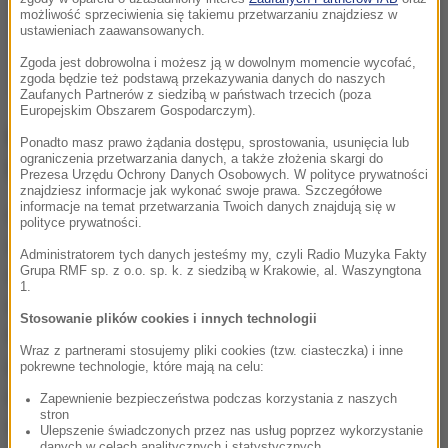
możliwość sprzeciwienia się takiemu przetwarzaniu znajdziesz w
ustawieniach zaawansowanych.
Zgoda jest dobrowolna i możesz ją w dowolnym momencie wycofać,
zgoda będzie też podstawą przekazywania danych do naszych
Zaufanych Partnerów z siedzibą w państwach trzecich (poza
Europejskim Obszarem Gospodarczym).
Powstanie pierwszy taki park od 24
Ponadto masz prawo żądania dostępu, sprostowania, usunięcia lub
ograniczenia przetwarzania danych, a także złożenia skargi do
lat
Prezesa Urzędu Ochrony Danych Osobowych. W polityce prywatności
znajdziesz informacje jak wykonać swoje prawa. Szczegółowe
informacje na temat przetwarzania Twoich danych znajdują się w
Chodzi o dwa dokumenty - jeden dotyczy ustawy o
polityce prywatności.
utworzeniu Parku Narodowego Doliny Dolnej Odry, a
Administratorem tych danych jesteśmy my, czyli Radio Muzyka Fakty
Grupa RMF sp. z o.o. sp. k. z siedzibą w Krakowie, al. Waszyngtona
drugi rozporządzenia, które ma określić granice
1.
nowego parku. Minister klimatu i środowiska Paulina
Stosowanie plików cookies i innych technologii
Hennig-Kloska oceniła na platformie X, że wpisanie
Wraz z partnerami stosujemy pliki cookies (tzw. ciasteczka) i inne
projektów do wykazu prac rządu to ważny krok w
pokrewne technologie, które mają na celu:
procesie legislacyjnym dotyczącym utworzenia
Zapewnienie bezpieczeństwa podczas korzystania z naszych
stron
nowego parku narodowego.
"Pierwszy nowy park od
Ulepszenie świadczonych przez nas usług poprzez wykorzystanie
danych w celach analitycznych i statystycznych