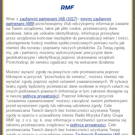
Które województwo najciekawsze do odwiedzenia?
Zapytaliśmy 7 modeli AI
Wraz z
zaufanymi partnerami IAB (1017)
i
innymi zaufanymi
partnerami (489)
przechowujemy i/lub odczytujemy informacje zawarte
na Twoim urządzeniu, takie jak pliki cookie, przetwarzamy dane
Gdzie Polacy najchętniej spędzą wakacje? Oto
osobowe, takie jak unikalne identyfikatory, informacje przesyłane
najpopularniejsze kierunki lata 2025
przez urządzenia końcowe niezbędne do personalizacji reklam i treści,
udostępnienie funkcji mediów społecznościowych pomiaru ruchu jak
również dla rozwoju i poprawny naszych produktów. Za Twoją zgodą
Ważna informacja dla turystów w Tatrach.
my, jak i partnerzy możemy wykorzystywać precyzyjne dane
geolokalizacyjne i identyfikację poprzez skanowanie urządzeń.
Popularny szlak ponownie otwarty
Przechodząc do serwisu zgadzasz się na wskazane działania.
Możesz wyrazić zgodę na powyższe cele przetwarzania poprzez
Dalsza część artykułu pod materiałem video:
kliknięcie w przycisk "przechodzę do serwisu", możesz również nie
wyrażać zgody poprzez wybór ustawień zaawansowanych. W sytuacji
braku zgody będziemy przetwarzać dane osobowe w innych celach na
innych podstawach prawnych (informacje w tym zakresie dostępne są
w naszej
polityce prywatności
). Poprzez kliknięcie w przycisk
"ustawienia zaawansowane" możesz zarządzać swoimi preferencjami
przed wyrażeniem zgody lub odmową udzielenia zgody. Cele
przetwarzania Twoich danych bez konieczności uzyskania Twojej
zgody w oparciu o uzasadniony interes Radio Muzyka Fakty Grupa
RMF sp. z o.o. sp. k. oraz informacje o możliwości sprzeciwienia się
takiemu przetwarzaniu znajdziesz w
polityce prywatności
. Cele
przetwarzania Twoich danych bez konieczności uzyskania Twojej
zgody w oparciu o uzasadniony interes
Zaufanych Partnerów IAB
oraz