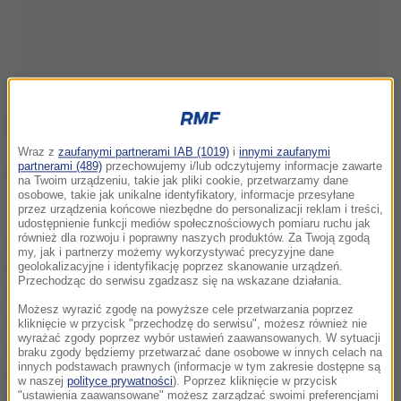
Wraz z
zaufanymi partnerami IAB (1019)
i
innymi zaufanymi
partnerami (489)
przechowujemy i/lub odczytujemy informacje zawarte
Więcej informacji z Polski i świata znajdziesz na
na Twoim urządzeniu, takie jak pliki cookie, przetwarzamy dane
osobowe, takie jak unikalne identyfikatory, informacje przesyłane
RMF24.pl
.
przez urządzenia końcowe niezbędne do personalizacji reklam i treści,
udostępnienie funkcji mediów społecznościowych pomiaru ruchu jak
Jest tu namiastka domowego komfortu, dominują
również dla rozwoju i poprawny naszych produktów. Za Twoją zgodą
my, jak i partnerzy możemy wykorzystywać precyzyjne dane
ciepłe, pozytywne kolory mające przecież ogromny
geolokalizacyjne i identyfikację poprzez skanowanie urządzeń.
Przechodząc do serwisu zgadzasz się na wskazane działania.
wpływ na nasz nastrój i samopoczucie. Postępy w
Możesz wyrazić zgodę na powyższe cele przetwarzania poprzez
onkologii są olbrzymie, coraz więcej możemy
kliknięcie w przycisk "przechodzę do serwisu", możesz również nie
wyrażać zgody poprzez wybór ustawień zaawansowanych. W sytuacji
zaoferować także osobom w zaawansowanych
braku zgody będziemy przetwarzać dane osobowe w innych celach na
innych podstawach prawnych (informacje w tym zakresie dostępne są
stadiach choroby,
zmienia się także nasze
w naszej
polityce prywatności
). Poprzez kliknięcie w przycisk
"ustawienia zaawansowane" możesz zarządzać swoimi preferencjami
spojrzenie na potrzeby pacjentów
, których proces