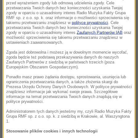
przed wyrażeniem zgody lub odmową udzielenia zgody. Cele
okolicach Turynu 64-letniego kierowcę
przetwarzania Twoich danych bez konieczności uzyskania Twojej
zgody w oparciu o uzasadniony interes Radio Muzyka Fakty Grupa
poruszającego się skuterem bez tablicy
RMF sp. z o.o. sp. k. oraz informacje o możliwości sprzeciwienia się
takiemu przetwarzaniu znajdziesz w
polityce prywatności
. Cele
rejestracyjnej. Podczas sprawdzania numeru
przetwarzania Twoich danych bez konieczności uzyskania Twojej
zgody w oparciu o uzasadniony interes
Zaufanych Partnerów IAB
oraz
identyfikacyjnego funkcjonariusze ustalili, że pojazd
możliwość sprzeciwienia się takiemu przetwarzaniu znajdziesz w
od ponad 40 lat figuruje w policyjnych rejestrach
ustawieniach zaawansowanych.
jako skradziony.
Zgoda jest dobrowolna i możesz ją w dowolnym momencie wycofać,
zgoda będzie też podstawą przekazywania danych do naszych
Zaufanych Partnerów z siedzibą w państwach trzecich (poza
Europejskim Obszarem Gospodarczym).
Dalsza część artykułu pod materiałem video:
Ponadto masz prawo żądania dostępu, sprostowania, usunięcia lub
ograniczenia przetwarzania danych, a także złożenia skargi do
Prezesa Urzędu Ochrony Danych Osobowych. W polityce prywatności
znajdziesz informacje jak wykonać swoje prawa. Szczegółowe
informacje na temat przetwarzania Twoich danych znajdują się w
polityce prywatności.
Administratorem tych danych jesteśmy my, czyli Radio Muzyka Fakty
Grupa RMF sp. z o.o. sp. k. z siedzibą w Krakowie, al. Waszyngtona
1.
Stosowanie plików cookies i innych technologii