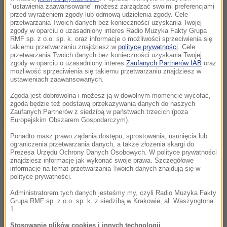
zaliczki.
"ustawienia zaawansowane" możesz zarządzać swoimi preferencjami
przed wyrażeniem zgody lub odmową udzielenia zgody. Cele
przetwarzania Twoich danych bez konieczności uzyskania Twojej
Niestety pomimo dokonania przelewu węgiel nie
zgody w oparciu o uzasadniony interes Radio Muzyka Fakty Grupa
RMF sp. z o.o. sp. k. oraz informacje o możliwości sprzeciwienia się
dociera do klienta, a samo ogłoszenie lub strona
takiemu przetwarzaniu znajdziesz w
polityce prywatności
. Cele
przetwarzania Twoich danych bez konieczności uzyskania Twojej
internetowa oszustów, jak i ich numery telefonów
zgody w oparciu o uzasadniony interes
Zaufanych Partnerów IAB
oraz
możliwość sprzeciwienia się takiemu przetwarzaniu znajdziesz w
kontaktowych, znikają po pewnym czasie. Może się
ustawieniach zaawansowanych.
zdarzyć, że wspomniani wcześniej sprzedawcy
Zgoda jest dobrowolna i możesz ją w dowolnym momencie wycofać,
zgoda będzie też podstawą przekazywania danych do naszych
zastosują metodę bez zaliczki, lecz wtedy
Zaufanych Partnerów z siedzibą w państwach trzecich (poza
Europejskim Obszarem Gospodarczym).
dowiadujemy się, że nasze zlecenie będzie
zrealizowane w późniejszym czasie - tym sposobem
Ponadto masz prawo żądania dostępu, sprostowania, usunięcia lub
ograniczenia przetwarzania danych, a także złożenia skargi do
oszuści zachęcają nas mimo wszystko do wpłaty
Prezesa Urzędu Ochrony Danych Osobowych. W polityce prywatności
znajdziesz informacje jak wykonać swoje prawa. Szczegółowe
zaliczki na wskazane konto
- opisują mundurowi.
informacje na temat przetwarzania Twoich danych znajdują się w
polityce prywatności.
Administratorem tych danych jesteśmy my, czyli Radio Muzyka Fakty
Dalsza część artykułu pod materiałem video:
Grupa RMF sp. z o.o. sp. k. z siedzibą w Krakowie, al. Waszyngtona
1.
Stosowanie plików cookies i innych technologii