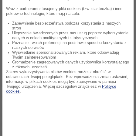
Wraz z partnerami stosujemy pliki cookies (tzw. ciasteczka) i inne
pokrewne technologie, które mają na celu:
Zapewnienie bezpieczeństwa podczas korzystania z naszych
stron
Ulepszenie świadczonych przez nas usług poprzez wykorzystanie
danych w celach analitycznych i statystycznych
Poznanie Twoich preferencji na podstawie sposobu korzystania z
naszych serwisów
Wyświetlanie spersonalizowanych reklam, które odpowiadają
Twoim zainteresowaniom
Gromadzenie zagregowanych danych użytkownika korzystającego
z różnych urządzeń
Zakres wykorzystywania plików cookies możesz określić w
ustawieniach Twojej przeglądarki. Bez wprowadzenia zmian ustawień,
Jak nie dać się oszukać?
informacje w plikach cookies mogą być zapisywane w pamięci
Twojego urządzenia. Więcej szczegółów znajdziesz w
Polityce
cookies
.
Kolejną metodą wykorzystywaną przez oszustów
jest podszywanie się pod strony internetowe firm
zajmujących się wydobyciem lub sprzedażą opału -
czyli tzw. phishing. Cyberprzestępcy, podszywając
się np. pod firmy kurierskie, urzędy administracji, a