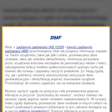
Oszuści pobierają zaliczki i nie wywiązują się z
umowy. Kupujący w ogóle nie dostają zamówionego
węgla, albo zamiast niego dostają
pomalowane na
czarno kamienie.
Śląska policja przestrzega przed "okazjami" przy
Wraz z
zaufanymi partnerami IAB (1019)
i
innymi zaufanymi
zakupie opału. Atrakcyjna cena i obietnica
partnerami (489)
przechowujemy i/lub odczytujemy informacje zawarte
na Twoim urządzeniu, takie jak pliki cookie, przetwarzamy dane
błyskawicznej dostawy powinny szczególnie
osobowe, takie jak unikalne identyfikatory, informacje przesyłane
przez urządzenia końcowe niezbędne do personalizacji reklam i treści,
wzbudzić naszą czujność.
udostępnienie funkcji mediów społecznościowych pomiaru ruchu jak
również dla rozwoju i poprawny naszych produktów. Za Twoją zgodą
my, jak i partnerzy możemy wykorzystywać precyzyjne dane
Jak wskazują policjanci, wiele oszustw opiera się na
geolokalizacyjne i identyfikację poprzez skanowanie urządzeń.
Przechodząc do serwisu zgadzasz się na wskazane działania.
tym samym schemacie. Kupujący ma wpłacić
Możesz wyrazić zgodę na powyższe cele przetwarzania poprzez
zaliczkę za opał. Fikcyjna firma obiecuje
kliknięcie w przycisk "przechodzę do serwisu", możesz również nie
wyrażać zgody poprzez wybór ustawień zaawansowanych. W sytuacji
dostarczenie
eko-groszku, pelletu lub węgla
po
braku zgody będziemy przetwarzać dane osobowe w innych celach na
innych podstawach prawnych (informacje w tym zakresie dostępne są
okazyjnej cenie po wpłacie całej należności lub
w naszej
polityce prywatności
). Poprzez kliknięcie w przycisk