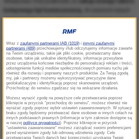
Władysław Ortyl podkreślił, że
zakup nowego taboru
kolejowego był koniecznością
.
W ostatnich latach
remontujemy naszą infrastrukturę, budujemy nowe
linie, uruchomiliśmy Podkarpacką Kolej
Aglomeracyjną, więc
potrzebujemy nowych
Wraz z
zaufanymi partnerami IAB (1019)
i
innymi zaufanymi
pociągów.
Cieszę się, że w ramach umowy, którą
partnerami (489)
przechowujemy i/lub odczytujemy informacje zawarte
na Twoim urządzeniu, takie jak pliki cookie, przetwarzamy dane
dzisiaj podpisujemy są
pojazdy tzw. hybrydowe
.
osobowe, takie jak unikalne identyfikatory, informacje przesyłane
przez urządzenia końcowe niezbędne do personalizacji reklam i treści,
Dzięki nim będziemy mogli proponować połączenia
udostępnienie funkcji mediów społecznościowych pomiaru ruchu jak
również dla rozwoju i poprawny naszych produktów. Za Twoją zgodą
na trasach, w których na części odcinków nie ma
my, jak i partnerzy możemy wykorzystywać precyzyjne dane
geolokalizacyjne i identyfikację poprzez skanowanie urządzeń.
trakcji elektrycznej
- dodał.
Przechodząc do serwisu zgadzasz się na wskazane działania.
Zakup pojazdów został dofinansowany z
Możesz wyrazić zgodę na powyższe cele przetwarzania poprzez
kliknięcie w przycisk "przechodzę do serwisu", możesz również nie
Regionalnego Programu Operacyjnego woj.
wyrażać zgody poprzez wybór ustawień zaawansowanych. W sytuacji
braku zgody będziemy przetwarzać dane osobowe w innych celach na
podkarpackiego na lata 2014-2020.
innych podstawach prawnych (informacje w tym zakresie dostępne są
w naszej
polityce prywatności
). Poprzez kliknięcie w przycisk
"ustawienia zaawansowane" możesz zarządzać swoimi preferencjami
Obecny na podpisaniu umów minister funduszy i
przed wyrażeniem zgody lub odmową udzielenia zgody. Cele
przetwarzania Twoich danych bez konieczności uzyskania Twojej