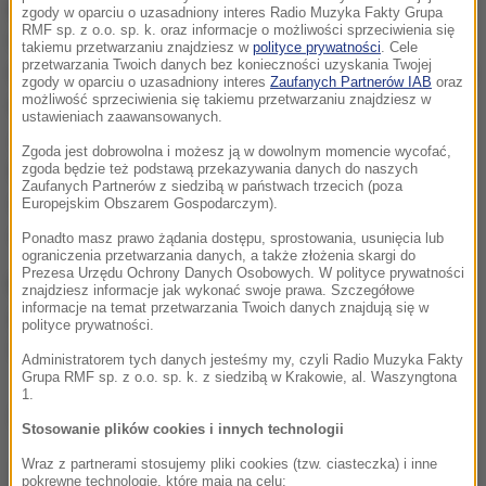
polityki regionalnej Grzegorz Puda zwrócił uwagę, że
zgody w oparciu o uzasadniony interes Radio Muzyka Fakty Grupa
RMF sp. z o.o. sp. k. oraz informacje o możliwości sprzeciwienia się
region od lat dobrze wykorzystuje unijne fundusze,
takiemu przetwarzaniu znajdziesz w
polityce prywatności
. Cele
przetwarzania Twoich danych bez konieczności uzyskania Twojej
ma jeden z najwyższych wskaźników wykorzystania
zgody w oparciu o uzasadniony interes
Zaufanych Partnerów IAB
oraz
możliwość sprzeciwienia się takiemu przetwarzaniu znajdziesz w
środków.
Ta umowa jest także tego dowodem.
ustawieniach zaawansowanych.
Jesteśmy świadkami tego, że nawet na tej
Zgoda jest dobrowolna i możesz ją w dowolnym momencie wycofać,
końcówce, kiedy większość środków jest już
zgoda będzie też podstawą przekazywania danych do naszych
Zaufanych Partnerów z siedzibą w państwach trzecich (poza
wykorzystana, udaje się podpisać umowy ważne dla
Europejskim Obszarem Gospodarczym).
województwa i jego mieszkańców
- powiedział.
Ponadto masz prawo żądania dostępu, sprostowania, usunięcia lub
ograniczenia przetwarzania danych, a także złożenia skargi do
Prezesa Urzędu Ochrony Danych Osobowych. W polityce prywatności
Minister przypomniał, że nowa umowa partnerstwa
znajdziesz informacje jak wykonać swoje prawa. Szczegółowe
informacje na temat przetwarzania Twoich danych znajdują się w
zakłada, że do Polski trafi 76 mld euro, czyli około
polityce prywatności.
350 mld zł w nowej perspektywie finansowej UE.
Administratorem tych danych jesteśmy my, czyli Radio Muzyka Fakty
Grupa RMF sp. z o.o. sp. k. z siedzibą w Krakowie, al. Waszyngtona
1.
Dalsza część artykułu pod materiałem video:
Stosowanie plików cookies i innych technologii
Wraz z partnerami stosujemy pliki cookies (tzw. ciasteczka) i inne
pokrewne technologie, które mają na celu: