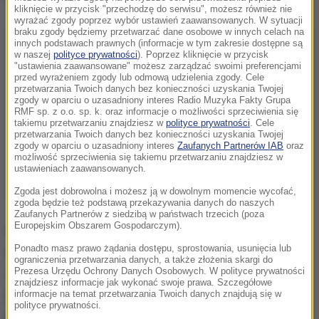
kliknięcie w przycisk "przechodzę do serwisu", możesz również nie
wyrażać zgody poprzez wybór ustawień zaawansowanych. W sytuacji
braku zgody będziemy przetwarzać dane osobowe w innych celach na
innych podstawach prawnych (informacje w tym zakresie dostępne są
w naszej
polityce prywatności
). Poprzez kliknięcie w przycisk
"ustawienia zaawansowane" możesz zarządzać swoimi preferencjami
przed wyrażeniem zgody lub odmową udzielenia zgody. Cele
przetwarzania Twoich danych bez konieczności uzyskania Twojej
zgody w oparciu o uzasadniony interes Radio Muzyka Fakty Grupa
RMF sp. z o.o. sp. k. oraz informacje o możliwości sprzeciwienia się
takiemu przetwarzaniu znajdziesz w
polityce prywatności
. Cele
przetwarzania Twoich danych bez konieczności uzyskania Twojej
zgody w oparciu o uzasadniony interes
Zaufanych Partnerów IAB
oraz
możliwość sprzeciwienia się takiemu przetwarzaniu znajdziesz w
ustawieniach zaawansowanych.
Zgoda jest dobrowolna i możesz ją w dowolnym momencie wycofać,
zgoda będzie też podstawą przekazywania danych do naszych
Zaufanych Partnerów z siedzibą w państwach trzecich (poza
Europejskim Obszarem Gospodarczym).
Podejrzanego
zatrzymano w środę 27 maja pod
Ponadto masz prawo żądania dostępu, sprostowania, usunięcia lub
zarzutem szpiegostwa na rzecz obcego państwa
.
ograniczenia przetwarzania danych, a także złożenia skargi do
Jak przekazał Kosiniak-Kamysz we wpisie na
Prezesa Urzędu Ochrony Danych Osobowych. W polityce prywatności
znajdziesz informacje jak wykonać swoje prawa. Szczegółowe
platformie X, to
obywatel Polski i pracownik
informacje na temat przetwarzania Twoich danych znajdują się w
polityce prywatności.
jednego z zakładów Grupy PGZ.
Sąd Okręgowy w