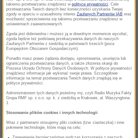
takiemu przetwarzaniu znajdziesz w
polityce prywatności
. Cele
szpitala
, w tym także dwoje młodych Ukraińców,
przetwarzania Twoich danych bez konieczności uzyskania Twojej
zgody w oparciu o uzasadniony interes
Zaufanych Partnerów IAB
oraz
których uderzył passat. Przybyli na miejsce
możliwość sprzeciwienia się takiemu przetwarzaniu znajdziesz w
policjanci stwierdzili, że kierowca passata
ustawieniach zaawansowanych.
mieszkający w pow. szamotulskim
był nietrzeźwy,
Zgoda jest dobrowolna i możesz ją w dowolnym momencie wycofać,
zgoda będzie też podstawą przekazywania danych do naszych
stwierdzono u niego 1,6 promila alkoholu
.
Zaufanych Partnerów z siedzibą w państwach trzecich (poza
Europejskim Obszarem Gospodarczym).
Mężczyzna został zatrzymany.
Ponadto masz prawo żądania dostępu, sprostowania, usunięcia lub
ograniczenia przetwarzania danych, a także złożenia skargi do
Rzeczniczka szamotulskiej policji asp. Sandra
Prezesa Urzędu Ochrony Danych Osobowych. W polityce prywatności
znajdziesz informacje jak wykonać swoje prawa. Szczegółowe
Chuda poinformowała przed godz. 20.00, że w
informacje na temat przetwarzania Twoich danych znajdują się w
polityce prywatności.
szpitalu zmarł jeden z potrąconych rowerzystów, 14-
Administratorem tych danych jesteśmy my, czyli Radio Muzyka Fakty
letni obywatel Ukrainy. Drugi jest w poważnym
Grupa RMF sp. z o.o. sp. k. z siedzibą w Krakowie, al. Waszyngtona
stanie.
1.
Stosowanie plików cookies i innych technologii
Dalsza część artykułu pod materiałem video:
Wraz z partnerami stosujemy pliki cookies (tzw. ciasteczka) i inne
pokrewne technologie, które mają na celu:
Zapewnienie bezpieczeństwa podczas korzystania z naszych