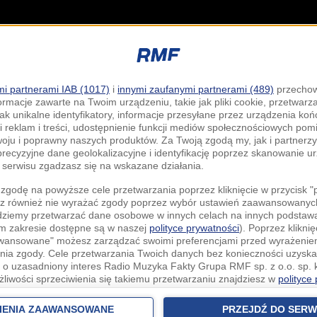
i partnerami IAB (1017)
i
innymi zaufanymi partnerami (489)
przechow
ormacje zawarte na Twoim urządzeniu, takie jak pliki cookie, przetwar
jak unikalne identyfikatory, informacje przesyłane przez urządzenia k
olsce reaguje
i reklam i treści, udostępnienie funkcji mediów społecznościowych pom
woju i poprawny naszych produktów. Za Twoją zgodą my, jak i partner
recyzyjne dane geolokalizacyjne i identyfikację poprzez skanowanie u
rycz
zaapelował do polskich władz i policji o zdecydow
serwisu zgadzasz się na wskazane działania.
h ciężarówek.
zgodę na powyższe cele przetwarzania poprzez kliknięcie w przycisk 
z również nie wyrażać zgody poprzez wybór ustawień zaawansowanych
ska Prawda, ambasador Zwarycz powiedział, że ciężarówk
dziemy przetwarzać dane osobowe w innych celach na innych podsta
ym zakresie dostępne są w naszej
polityce prywatności
). Poprzez kliknię
tranzytem na Litwę.
awansowane" możesz zarządzać swoimi preferencjami przed wyrażenie
ia zgody. Cele przetwarzania Twoich danych bez konieczności uzyska
 o uzasadniony interes Radio Muzyka Fakty Grupa RMF sp. z o.o. sp. k
ublinie niezwłocznie zwróciły się do polskiej policji o
żliwości sprzeciwienia się takiemu przetwarzaniu znajdziesz w
polityce
ebnym przestępstwem. Policja wszczęła postępowanie 
nia Twoich danych bez konieczności uzyskania Twojej zgody w oparci
ch Partnerów IAB
oraz możliwość sprzeciwienia się takiemu przetwarza
IENIA ZAAWANSOWANE
PRZEJDŹ DO SERW
ił dyplomata, cytowany przez portal. Ocenił, że podobn