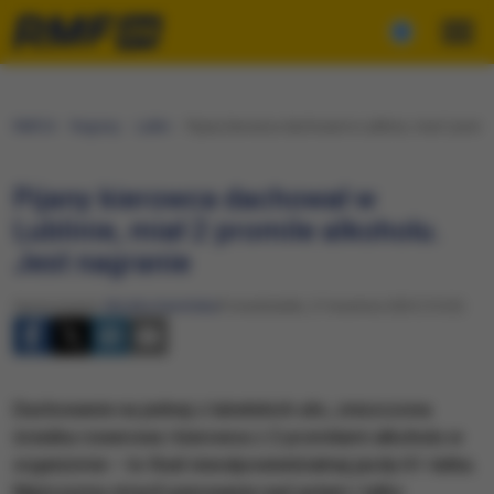
RMF24
Regiony
Lublin
Pijany kierowca dachował w Lublinie, miał 2 promil
Pijany kierowca dachował w
Lublinie, miał 2 promile alkoholu.
Jest nagranie
Opracowanie:
Monika Kamińska
Poniedziałek, 21 kwietnia 2025 (15:23)
Dachowanie na jednej z lubelskich ulic, zniszczona
ścieżka rowerowa i kierowca z 2 promilami alkoholu w
organizmie – to finał nieodpowiedzialnej jazdy 61-latka.
Mężczyzna stracił panowanie nad autem i tylko