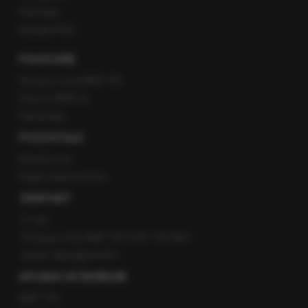
YouTube
Kanały RSS
POLECANE
Gorąca Linia RMF FM
Staż w RMF24
Patronaty
POZOSTAŁE
Newsroom
Radio internetowe
KONTAKT
O nas
Gorąca Linia RMF FM: 600 700 800
email: fakty@rmf.fm
APLIKACJE MOBILNE
RMF FM