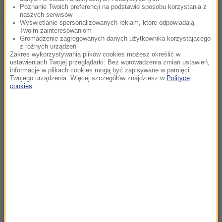
spowodowanie zagrożenia bezpieczeństwa w ruchu
Poznanie Twoich preferencji na podstawie sposobu korzystania z
naszych serwisów
drogowym.
Wyświetlanie spersonalizowanych reklam, które odpowiadają
Twoim zainteresowaniom
Gromadzenie zagregowanych danych użytkownika korzystającego
z różnych urządzeń
Dalsza część artykułu pod materiałem video:
Zakres wykorzystywania plików cookies możesz określić w
ustawieniach Twojej przeglądarki. Bez wprowadzenia zmian ustawień,
informacje w plikach cookies mogą być zapisywane w pamięci
Twojego urządzenia. Więcej szczegółów znajdziesz w
Polityce
cookies
.
Policja przypomina, że jazda pod wpływem alkoholu