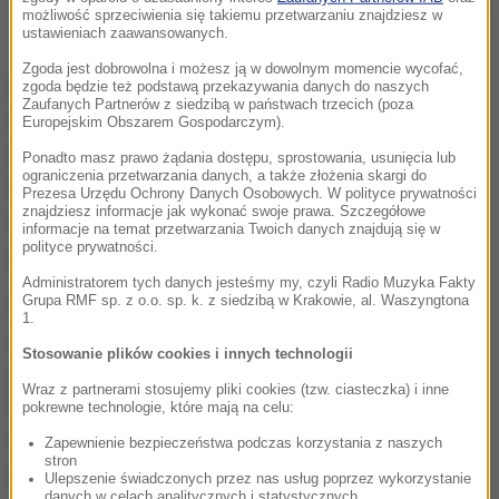
Groźny wypadek w Lublinie. Kierowca pod wpływem alkoholu stracił
możliwość sprzeciwienia się takiemu przetwarzaniu znajdziesz w
panowanie nad autem
ustawieniach zaawansowanych.
Zgoda jest dobrowolna i możesz ją w dowolnym momencie wycofać,
Na miejsce natychmiast wezwano służby
zgoda będzie też podstawą przekazywania danych do naszych
Zaufanych Partnerów z siedzibą w państwach trzecich (poza
ratunkowe. Na miejscu okazało się, że kierowca był
Europejskim Obszarem Gospodarczym).
pod silnym wpływem alkoholu.
Badanie alkomatem
Ponadto masz prawo żądania dostępu, sprostowania, usunięcia lub
ograniczenia przetwarzania danych, a także złożenia skargi do
wykazało, że miał w organizmie aż 2 promile
. 61-
Prezesa Urzędu Ochrony Danych Osobowych. W polityce prywatności
znajdziesz informacje jak wykonać swoje prawa. Szczegółowe
latek nie odniósł poważnych obrażeń, ale został
informacje na temat przetwarzania Twoich danych znajdują się w
polityce prywatności.
przewieziony do szpitala na badania.
Administratorem tych danych jesteśmy my, czyli Radio Muzyka Fakty
Grupa RMF sp. z o.o. sp. k. z siedzibą w Krakowie, al. Waszyngtona
W chwili wypadku na ścieżce rowerowej nie było
1.
żadnych rowerzystów ani pieszych, co - jak
Stosowanie plików cookies i innych technologii
podkreślają policjanci -
zapobiegło tragedii.
Wraz z partnerami stosujemy pliki cookies (tzw. ciasteczka) i inne
Funkcjonariusze zatrzymali kierowcy prawo jazdy, a
pokrewne technologie, które mają na celu:
sprawa trafi do sądu. Mężczyzna odpowie za
Zapewnienie bezpieczeństwa podczas korzystania z naszych
stron
prowadzenie pojazdu w stanie nietrzeźwości oraz
Ulepszenie świadczonych przez nas usług poprzez wykorzystanie
danych w celach analitycznych i statystycznych