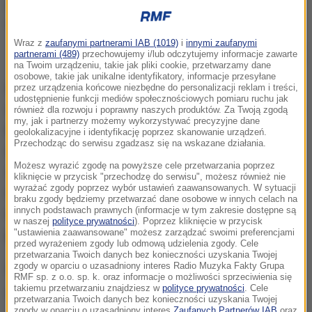
Wraz z
zaufanymi partnerami IAB (1019)
i
innymi zaufanymi
Groźny wypadek w Lublinie. Kierowca pod wpływem alkoholu
partnerami (489)
przechowujemy i/lub odczytujemy informacje zawarte
stracił panowanie nad autem
na Twoim urządzeniu, takie jak pliki cookie, przetwarzamy dane
osobowe, takie jak unikalne identyfikatory, informacje przesyłane
Do groźnego zdarzenia doszło w niedzielę
przez urządzenia końcowe niezbędne do personalizacji reklam i treści,
udostępnienie funkcji mediów społecznościowych pomiaru ruchu jak
wieczorem na
ul. Zemborzyckiej w Lublinie
. 61-letni
również dla rozwoju i poprawny naszych produktów. Za Twoją zgodą
my, jak i partnerzy możemy wykorzystywać precyzyjne dane
kierowca peugeota, jadąc w kierunku centrum
geolokalizacyjne i identyfikację poprzez skanowanie urządzeń.
Przechodząc do serwisu zgadzasz się na wskazane działania.
miasta, nagle stracił panowanie nad pojazdem. Auto
Możesz wyrazić zgodę na powyższe cele przetwarzania poprzez
zjechało z jezdni, przejechało przez ścieżkę
kliknięcie w przycisk "przechodzę do serwisu", możesz również nie
wyrażać zgody poprzez wybór ustawień zaawansowanych. W sytuacji
rowerową, a następnie dachowało na poboczu.
Siła
braku zgody będziemy przetwarzać dane osobowe w innych celach na
innych podstawach prawnych (informacje w tym zakresie dostępne są
uderzenia była na tyle duża, że samochód został
w naszej
polityce prywatności
). Poprzez kliknięcie w przycisk
poważnie uszkodzony.
"ustawienia zaawansowane" możesz zarządzać swoimi preferencjami
przed wyrażeniem zgody lub odmową udzielenia zgody. Cele
przetwarzania Twoich danych bez konieczności uzyskania Twojej
zgody w oparciu o uzasadniony interes Radio Muzyka Fakty Grupa
RMF sp. z o.o. sp. k. oraz informacje o możliwości sprzeciwienia się
takiemu przetwarzaniu znajdziesz w
polityce prywatności
. Cele
przetwarzania Twoich danych bez konieczności uzyskania Twojej
zgody w oparciu o uzasadniony interes
Zaufanych Partnerów IAB
oraz