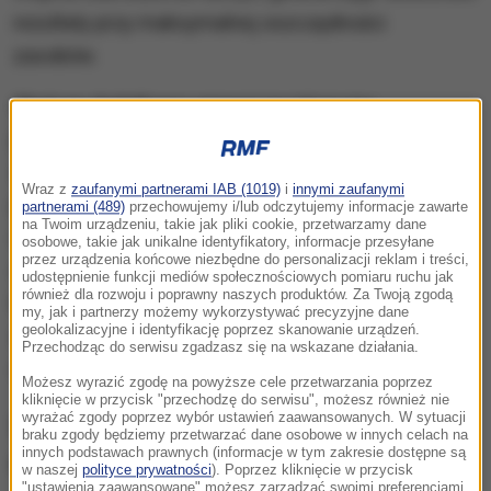
rezultaty przy maksymalnej oszczędności
zasobów.
Obsługę dodatkowo upraszcza intuicyjny
panel QuickSelect™, który eliminuje konieczność
zgadywania ustawień. Wystarczy wybrać
Wraz z
zaufanymi partnerami IAB (1019)
i
innymi zaufanymi
preferowany czas programu i ewentualne opcje
partnerami (489)
przechowujemy i/lub odczytujemy informacje zawarte
na Twoim urządzeniu, takie jak pliki cookie, przetwarzamy dane
dodatkowe, a zmywarka samodzielnie dobierze
osobowe, takie jak unikalne identyfikatory, informacje przesyłane
przez urządzenia końcowe niezbędne do personalizacji reklam i treści,
optymalne parametry pracy. Dzięki temu nawet
udostępnienie funkcji mediów społecznościowych pomiaru ruchu jak
również dla rozwoju i poprawny naszych produktów. Za Twoją zgodą
krótsze cykle są w pełni skuteczne i bezpieczne -
my, jak i partnerzy możemy wykorzystywać precyzyjne dane
geolokalizacyjne i identyfikację poprzez skanowanie urządzeń.
zarówno dla mocno zabrudzonych garnków, jak i
Przechodząc do serwisu zgadzasz się na wskazane działania.
delikatnych kieliszków czy szklanek.
Możesz wyrazić zgodę na powyższe cele przetwarzania poprzez
kliknięcie w przycisk "przechodzę do serwisu", możesz również nie
wyrażać zgody poprzez wybór ustawień zaawansowanych. W sytuacji
Wybierz czas, a zmywarka dobierze
braku zgody będziemy przetwarzać dane osobowe w innych celach na
innych podstawach prawnych (informacje w tym zakresie dostępne są
optymalne ustawienia
w naszej
polityce prywatności
). Poprzez kliknięcie w przycisk
"ustawienia zaawansowane" możesz zarządzać swoimi preferencjami