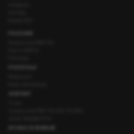
Instagram
YouTube
Kanały RSS
POLECANE
Gorąca Linia RMF FM
Staż w RMF24
Patronaty
POZOSTAŁE
Newsroom
Radio internetowe
KONTAKT
O nas
Gorąca Linia RMF FM: 600 700 800
email: fakty@rmf.fm
APLIKACJE MOBILNE