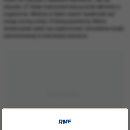
okazało, 27-latek miał ponad dwa promile alkoholu w
organizmie. Właśnie w takim stanie "opiekował się"
swoją roczną córką i 4-letnią pasierbicą. Matce
dziewczynek udało się zaalarmować ratowników dzięki
zamontowanej w mieszkaniu kamerze.