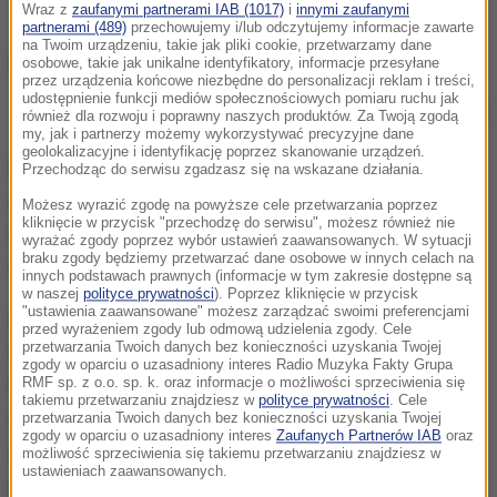
Wraz z
zaufanymi partnerami IAB (1017)
i
innymi zaufanymi
partnerami (489)
przechowujemy i/lub odczytujemy informacje zawarte
na Twoim urządzeniu, takie jak pliki cookie, przetwarzamy dane
osobowe, takie jak unikalne identyfikatory, informacje przesyłane
przez urządzenia końcowe niezbędne do personalizacji reklam i treści,
udostępnienie funkcji mediów społecznościowych pomiaru ruchu jak
Zdjęcie ilustracyjne
również dla rozwoju i poprawny naszych produktów. Za Twoją zgodą
my, jak i partnerzy możemy wykorzystywać precyzyjne dane
geolokalizacyjne i identyfikację poprzez skanowanie urządzeń.
Ratownicy medyczni z Pajęczna w Łódzkiem
Przechodząc do serwisu zgadzasz się na wskazane działania.
otrzymali zgłoszenie o tym, że nietrzeźwy
Możesz wyrazić zgodę na powyższe cele przetwarzania poprzez
kliknięcie w przycisk "przechodzę do serwisu", możesz również nie
mężczyzna ma pod opieką dwie dziewczynki:
wyrażać zgody poprzez wybór ustawień zaawansowanych. W sytuacji
braku zgody będziemy przetwarzać dane osobowe w innych celach na
roczną i 4-letnią.
innych podstawach prawnych (informacje w tym zakresie dostępne są
w naszej
polityce prywatności
). Poprzez kliknięcie w przycisk
"ustawienia zaawansowane" możesz zarządzać swoimi preferencjami
Matka przebywała w pracy, ale
w mieszkaniu
przed wyrażeniem zgody lub odmową udzielenia zgody. Cele
przetwarzania Twoich danych bez konieczności uzyskania Twojej
zamontowana była kamera
. To właśnie dzięki niej
zgody w oparciu o uzasadniony interes Radio Muzyka Fakty Grupa
kobieta zorientowała się, że dzieje się tam coś
RMF sp. z o.o. sp. k. oraz informacje o możliwości sprzeciwienia się
takiemu przetwarzaniu znajdziesz w
polityce prywatności
. Cele
złego. W obiektywie nie widziała
przetwarzania Twoich danych bez konieczności uzyskania Twojej
zgody w oparciu o uzasadniony interes
Zaufanych Partnerów IAB
oraz
przemieszczających się osób, jednak
słyszała
możliwość sprzeciwienia się takiemu przetwarzaniu znajdziesz w
ustawieniach zaawansowanych.
przeraźliwy płacz dziecka
.