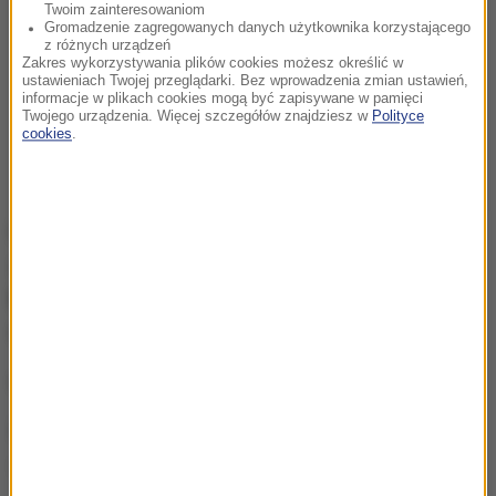
Twoim zainteresowaniom
Gromadzenie zagregowanych danych użytkownika korzystającego
z różnych urządzeń
Zakres wykorzystywania plików cookies możesz określić w
ustawieniach Twojej przeglądarki. Bez wprowadzenia zmian ustawień,
informacje w plikach cookies mogą być zapisywane w pamięci
Twojego urządzenia. Więcej szczegółów znajdziesz w
Polityce
cookies
.
Policjanci zatrzymali mężczyznę. Usłyszał już
zarzut "narażenia małoletniej dziewczynki na
bezpośrednie niebezpieczeństwo utraty życia lub
ciężkiego uszczerbku na zdrowiu
".
Grozi mu kara do 3 lat więzienia.
Źródło: RMF24
policja
hipotermia
Tagi: