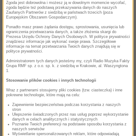
Zgoda jest dobrowolna i możesz ją w dowolnym momencie wycofać,
zgoda będzie też podstawą przekazywania danych do naszych
"Okazało się, że nieodpowiedzialny konkubent
Zaufanych Partnerów z siedzibą w państwach trzecich (poza
Europejskim Obszarem Gospodarczym).
pozostawił w wannie 4-letnią pasierbicę.
Nie
Ponadto masz prawo żądania dostępu, sprostowania, usunięcia lub
reagował na jej płacz, ponieważ był kompletnie
ograniczenia przetwarzania danych, a także złożenia skargi do
Prezesa Urzędu Ochrony Danych Osobowych. W polityce prywatności
pijany
, miał ponad dwa promile alkoholu w
znajdziesz informacje jak wykonać swoje prawa. Szczegółowe
organizmie" - poinformowała w
informacje na temat przetwarzania Twoich danych znajdują się w
polityce prywatności.
poniedziałek asp. Wioletta Mielczarek z
Administratorem tych danych jesteśmy my, czyli Radio Muzyka Fakty
pajęczarskiej policji.
Grupa RMF sp. z o.o. sp. k. z siedzibą w Krakowie, al. Waszyngtona
1.
Wyziębione dziecko trafiło do szpitala.
Do
Stosowanie plików cookies i innych technologii
zdarzenia doszło 28 listopada.
Wraz z partnerami stosujemy pliki cookies (tzw. ciasteczka) i inne
pokrewne technologie, które mają na celu:
Zapewnienie bezpieczeństwa podczas korzystania z naszych
Dalsza część artykułu pod materiałem video:
stron
Ulepszenie świadczonych przez nas usług poprzez wykorzystanie
danych w celach analitycznych i statystycznych
Poznanie Twoich preferencji na podstawie sposobu korzystania z
naszych serwisów
Wyświetlanie spersonalizowanych reklam, które odpowiadają