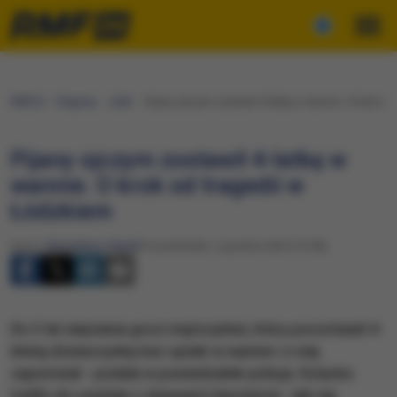
RMF24
Regiony
Łódź
Pijany ojczym zostawił 4-latkę w wannie. O krok od
Pijany ojczym zostawił 4-latkę w
wannie. O krok od tragedii w
Łódzkiem
Autor:
Magdalena Olejnik
Poniedziałek, 2 grudnia 2024 (10:58)
Do 3 lat więzienia grozi mężczyźnie, który pozostawił 4-
letnią dziewczynkę bez opieki w wannie i o niej
zapomniał - podała w poniedziałek policja. Dziecko
trafiło do szpitala z objawami hipotermii. Jak się