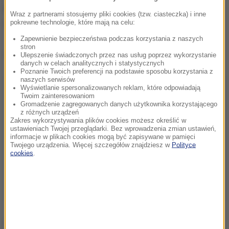
dusił
ręką. Małoletnia nie odniosła poważnych
Wraz z partnerami stosujemy pliki cookies (tzw. ciasteczka) i inne
obrażeń.
pokrewne technologie, które mają na celu:
Zapewnienie bezpieczeństwa podczas korzystania z naszych
stron
Dalsza część artykułu pod materiałem video:
Ulepszenie świadczonych przez nas usług poprzez wykorzystanie
danych w celach analitycznych i statystycznych
Poznanie Twoich preferencji na podstawie sposobu korzystania z
naszych serwisów
Wyświetlanie spersonalizowanych reklam, które odpowiadają
Twoim zainteresowaniom
Gromadzenie zagregowanych danych użytkownika korzystającego
z różnych urządzeń
Zakres wykorzystywania plików cookies możesz określić w
ustawieniach Twojej przeglądarki. Bez wprowadzenia zmian ustawień,
informacje w plikach cookies mogą być zapisywane w pamięci
Twojego urządzenia. Więcej szczegółów znajdziesz w
Polityce
cookies
.
20-latek został zatrzymany przez policję po drugim