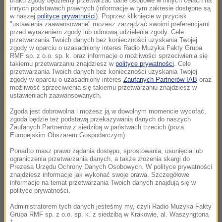
braku zgody będziemy przetwarzać dane osobowe w innych celach na
wyobraźni
- dodał Donald Tusk.
innych podstawach prawnych (informacje w tym zakresie dostępne są
w naszej
polityce prywatności
). Poprzez kliknięcie w przycisk
"ustawienia zaawansowane" możesz zarządzać swoimi preferencjami
Tusk ocenił, że
"ostatecznie żegnamy się z
przed wyrażeniem zgody lub odmową udzielenia zgody. Cele
przetwarzania Twoich danych bez konieczności uzyskania Twojej
pisowską drożyną".
Ułożyliśmy budżet państwa,
zgody w oparciu o uzasadniony interes Radio Muzyka Fakty Grupa
RMF sp. z o.o. sp. k. oraz informacje o możliwości sprzeciwienia się
gdzie inflacja jest jedną z niższych w Europie
-
takiemu przetwarzaniu znajdziesz w
polityce prywatności
. Cele
przetwarzania Twoich danych bez konieczności uzyskania Twojej
powiedział.
zgody w oparciu o uzasadniony interes
Zaufanych Partnerów IAB
oraz
możliwość sprzeciwienia się takiemu przetwarzaniu znajdziesz w
ustawieniach zaawansowanych.
Dalsza część artykułu pod materiałem video:
Zgoda jest dobrowolna i możesz ją w dowolnym momencie wycofać,
zgoda będzie też podstawą przekazywania danych do naszych
Zaufanych Partnerów z siedzibą w państwach trzecich (poza
Europejskim Obszarem Gospodarczym).
Ponadto masz prawo żądania dostępu, sprostowania, usunięcia lub
ograniczenia przetwarzania danych, a także złożenia skargi do
Prezesa Urzędu Ochrony Danych Osobowych. W polityce prywatności
znajdziesz informacje jak wykonać swoje prawa. Szczegółowe
informacje na temat przetwarzania Twoich danych znajdują się w
polityce prywatności.
Administratorem tych danych jesteśmy my, czyli Radio Muzyka Fakty
Grupa RMF sp. z o.o. sp. k. z siedzibą w Krakowie, al. Waszyngtona