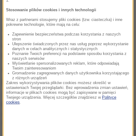
1.
Stosowanie plików cookies i innych technologii
Wraz z partnerami stosujemy pliki cookies (tzw. ciasteczka) i inne
pokrewne technologie, które mają na celu:
Lider Platformy Obywatelskiej przypomniał, że przed
Zapewnienie bezpieczeństwa podczas korzystania z naszych
ostatnimi wyborami parlamentarnymi były czasy,
stron
Ulepszenie świadczonych przez nas usług poprzez wykorzystanie
kiedy inflacja była dwucyfrowa i kiedy
"wszystko
danych w celach analitycznych i statystycznych
Poznanie Twoich preferencji na podstawie sposobu korzystania z
drożało o kilka procent każdego miesiąca".
naszych serwisów
Wyświetlanie spersonalizowanych reklam, które odpowiadają
Twoim zainteresowaniom
"Niskim deficytem nie obronimy
Gromadzenie zagregowanych danych użytkownika korzystającego
z różnych urządzeń
polskiej granicy"
Zakres wykorzystywania plików cookies możesz określić w
ustawieniach Twojej przeglądarki. Bez wprowadzenia zmian ustawień,
informacje w plikach cookies mogą być zapisywane w pamięci
Tusk przyznał, że
dobrze byłoby, aby deficyt
Twojego urządzenia. Więcej szczegółów znajdziesz w
Polityce
cookies
.
budżetowy byłby niższy.
Jednocześnie wskazał na
czynniki, które na niego wpływają - m.in. inwestycje
w obronność i infrastrukturę.