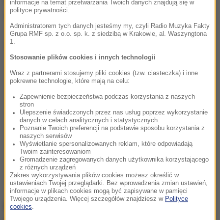
właśnie w tym stylu powstał główny kościół oraz
informacje na temat przetwarzania Twoich danych znajdują się w
polityce prywatności.
zabudowania klasztorne.
Administratorem tych danych jesteśmy my, czyli Radio Muzyka Fakty
Grupa RMF sp. z o.o. sp. k. z siedzibą w Krakowie, al. Waszyngtona
1.
Dalsza część artykułu pod materiałem video:
Stosowanie plików cookies i innych technologii
Wraz z partnerami stosujemy pliki cookies (tzw. ciasteczka) i inne
pokrewne technologie, które mają na celu:
Zapewnienie bezpieczeństwa podczas korzystania z naszych
stron
Ulepszenie świadczonych przez nas usług poprzez wykorzystanie
danych w celach analitycznych i statystycznych
Poznanie Twoich preferencji na podstawie sposobu korzystania z
naszych serwisów
Wyświetlanie spersonalizowanych reklam, które odpowiadają
Twoim zainteresowaniom
Gromadzenie zagregowanych danych użytkownika korzystającego
z różnych urządzeń
Zakres wykorzystywania plików cookies możesz określić w
ustawieniach Twojej przeglądarki. Bez wprowadzenia zmian ustawień,
informacje w plikach cookies mogą być zapisywane w pamięci
Twojego urządzenia. Więcej szczegółów znajdziesz w
Polityce
Historia miejsca - od Jaćwingów do
cookies
.