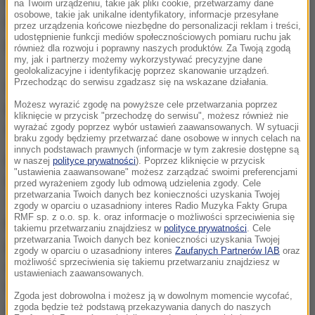
Ponad 30-tonowy sprzęt zostaje na miejscu.
na Twoim urządzeniu, takie jak pliki cookie, przetwarzamy dane
osobowe, takie jak unikalne identyfikatory, informacje przesyłane
Poszukiwacze - Piotr Koper i Andreas Richter
przez urządzenia końcowe niezbędne do personalizacji reklam i treści,
udostępnienie funkcji mediów społecznościowych pomiaru ruchu jak
poczekają, aż grunt się ustabilizuje.
również dla rozwoju i poprawny naszych produktów. Za Twoją zgodą
my, jak i partnerzy możemy wykorzystywać precyzyjne dane
geolokalizacyjne i identyfikację poprzez skanowanie urządzeń.
Przechodząc do serwisu zgadzasz się na wskazane działania.
Ostateczną próbę odwiertów poszukiwacze
Możesz wyrazić zgodę na powyższe cele przetwarzania poprzez
podejmą prawdopodobnie w środę. Wiertnica ma
kliknięcie w przycisk "przechodzę do serwisu", możesz również nie
zejść na głębokość 20 metrów.
wyrażać zgody poprzez wybór ustawień zaawansowanych. W sytuacji
braku zgody będziemy przetwarzać dane osobowe w innych celach na
innych podstawach prawnych (informacje w tym zakresie dostępne są
Poszukiwania złotego pociągu kosztowały już 65
w naszej
polityce prywatności
). Poprzez kliknięcie w przycisk
"ustawienia zaawansowane" możesz zarządzać swoimi preferencjami
tysięcy złotych. Cała operacja ma kosztować blisko
przed wyrażeniem zgody lub odmową udzielenia zgody. Cele
przetwarzania Twoich danych bez konieczności uzyskania Twojej
150 tysięcy i finansują ją Piotr Koper i Andreas
zgody w oparciu o uzasadniony interes Radio Muzyka Fakty Grupa
RMF sp. z o.o. sp. k. oraz informacje o możliwości sprzeciwienia się
Richter. To od początku do końca prywatne
takiemu przetwarzaniu znajdziesz w
polityce prywatności
. Cele
przetwarzania Twoich danych bez konieczności uzyskania Twojej
przedsięwzięcie pasjonatów historii. Projektu w
zgody w oparciu o uzasadniony interes
Zaufanych Partnerów IAB
oraz
możliwość sprzeciwienia się takiemu przetwarzaniu znajdziesz w
żaden sposób nie współfinansują władze
ustawieniach zaawansowanych.
Wałbrzycha czy państwo. Nie jest to także
Zgoda jest dobrowolna i możesz ją w dowolnym momencie wycofać,
zaplanowana na szeroką skalę akcja promocyjna,
zgoda będzie też podstawą przekazywania danych do naszych