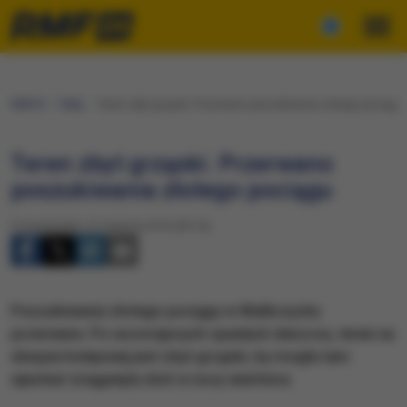
RMF24
Fakty
Teren zbyt grząski. Przerwano poszukiwania złotego pociągu
Teren zbyt grząski. Przerwano
poszukiwania złotego pociągu
Poniedziałek, 22 sierpnia 2016 (09:16)
Poszukiwania złotego pociągu w Wałbrzychu
przerwane. Po wczorajszych opadach deszczu, teren na
skarpie kolejowej jest zbyt grząski, by mogła tam
wjechać ściągnięta dziś w nocy wiertnica.