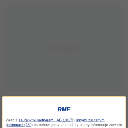
/
RMF FM
Wraz z
zaufanymi partnerami IAB (1017)
i
innymi zaufanymi
partnerami (489)
przechowujemy i/lub odczytujemy informacje zawarte