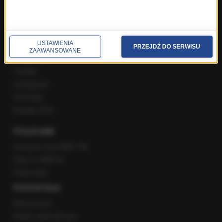
Rozmowy w Radiu RMF24
SPOŁECZNOŚĆ
USTAWIENIA
PRZEJDŹ DO SERWISU
ZAAWANSOWANE
Facebook
Twitter
Instagram
YouTube
Kanały RSS
POLECANE
Gorąca Linia RMF FM
Staż w RMF24
Patronaty
POZOSTAŁE
Newsroom
Radio internetowe