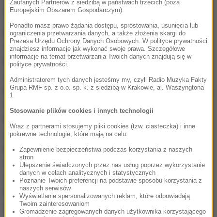
Zaufanych Partnerów z siedzibą w państwach trzecich (poza
jak niektórzy twierdzą.
Europejskim Obszarem Gospodarczym).
Ponadto masz prawo żądania dostępu, sprostowania, usunięcia lub
Na historii złotego pociągu najbardziej skorzystało
ograniczenia przetwarzania danych, a także złożenia skargi do
Prezesa Urzędu Ochrony Danych Osobowych. W polityce prywatności
miasto. Turyści szturmują Zamek Książ. Sprzedaż
znajdziesz informacje jak wykonać swoje prawa. Szczegółowe
informacje na temat przetwarzania Twoich danych znajdują się w
biletów wzrosła o czterdzieści procent. W centrum
polityce prywatności.
miasta, w Starej Kopalni o blisko sto osiemdziesiąt.
Administratorem tych danych jesteśmy my, czyli Radio Muzyka Fakty
Grupa RMF sp. z o.o. sp. k. z siedzibą w Krakowie, al. Waszyngtona
Korzystają także miejsca związane z historią drugiej
1.
wojny światowej, znajdujące się kilkanaście
Stosowanie plików cookies i innych technologii
kilometrów od słynnego 65. kilometra. O Wałbrzychu
Wraz z partnerami stosujemy pliki cookies (tzw. ciasteczka) i inne
usłyszał cały świat. Specjaliści szacują, że taka
pokrewne technologie, które mają na celu:
promocja kosztowała by miasto przynajmniej kilka
Zapewnienie bezpieczeństwa podczas korzystania z naszych
stron
milionów złotych. Poszukiwacze już dziś przyznaję
Ulepszenie świadczonych przez nas usług poprzez wykorzystanie
danych w celach analitycznych i statystycznych
jednak, że legenda złotego pociągu nie umrze.
Poznanie Twoich preferencji na podstawie sposobu korzystania z
naszych serwisów
Kwestią czasu jest rozpoczęcie prac w innym
Wyświetlanie spersonalizowanych reklam, które odpowiadają
Twoim zainteresowaniom
miejscu, a miasto efekty promocyjne odczuwać
Gromadzenie zagregowanych danych użytkownika korzystającego