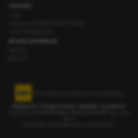
KONTAKT
O nas
Gorąca Linia RMF FM: 600 700 800
email: fakty@rmf.fm
APLIKACJE MOBILNE
RMF FM
RMF ON
Korzystanie z portalu oznacza akceptację
Regulaminu
.
Polityka Cookies
.
SpeakUp
.
Prywatność
.
Copyright by
Radio Muzyka Fakty Grupa RMF sp. z o.o.
sp. k.
2009-2026. Wszystkie prawa zastrzeżone.