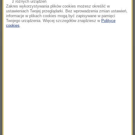
z różnych urządzeń
będzie jeszcze przez kilka lat.
Zakres wykorzystywania plików cookies możesz określić w
ustawieniach Twojej przeglądarki. Bez wprowadzenia zmian ustawień,
(mal)
informacje w plikach cookies mogą być zapisywane w pamięci
Twojego urządzenia. Więcej szczegółów znajdziesz w
Polityce
cookies
.
Dalsza część artykułu pod materiałem video:
Źródło: RMF FM